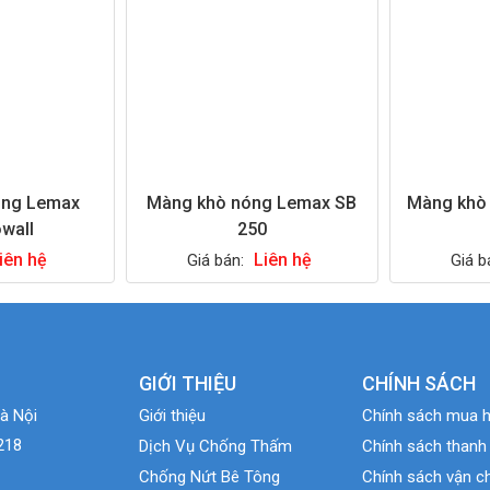
óng Lemax
Màng khò nóng Lemax SB
Màng khò
wall
250
iên hệ
Liên hệ
Giá bán:
Giá b
GIỚI THIỆU
CHÍNH SÁCH
à Nội
Giới thiệu
Chính sách mua 
218
Dịch Vụ Chống Thấm
Chính sách thanh
Chống Nứt Bê Tông
Chính sách vận c