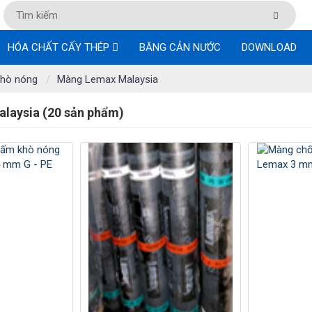
HÓA CHẤT CẤY THÉP
BĂNG CẢN NƯỚC
DOWNLOAD
khò nóng
Màng Lemax Malaysia
laysia (20 sản phẩm)