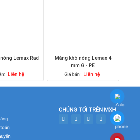
 nóng Lemax Rad
Màng khò nóng Lemax 4
mm G - PE
Liên hệ
Liên hệ
án:
Giá bán:
CHÚNG TỐI TRÊN MXH
hàng
 toán
huyển