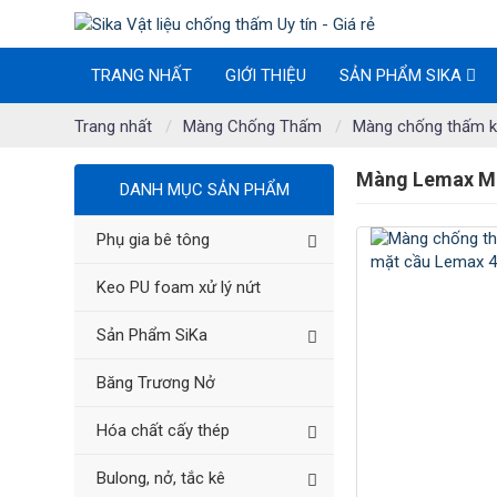
TRANG NHẤT
GIỚI THIỆU
SẢN PHẨM SIKA
Trang nhất
Màng Chống Thấm
Màng chống thấm 
Màng Lemax Ma
DANH MỤC SẢN PHẨM
Phụ gia bê tông
Keo PU foam xử lý nứt
Sản Phẩm SiKa
Băng Trương Nở
Hóa chất cấy thép
Bulong, nở, tắc kê