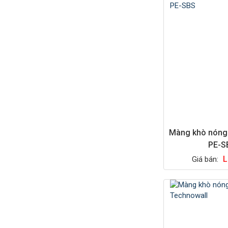
Màng khò nón
PE-S
L
Giá bán: