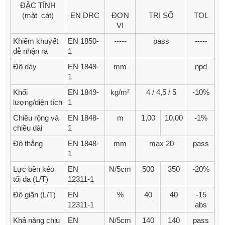
ĐẶC TÍNH
(mặt cát)
EN DRC
ĐƠN
TRỊ SỐ
TOL
VỊ
Khiếm khuyết
EN 1850-
-----
pass
-----
dễ nhận ra
1
Độ dày
EN 1849-
mm
npd
1
Khối
EN 1849-
kg/m²
4 / 4,5 / 5
-10%
lượng/diện tích
1
Chiều rộng và
EN 1848-
m
1,00
10,00
-1%
chiều dài
1
Độ thẳng
EN 1848-
mm
max 20
pass
1
Lực bền kéo
EN
N/5cm
500
350
-20%
tối đa (L/T)
12311-1
Độ giãn (L/T)
EN
%
40
40
-15
12311-1
abs
Khả năng chịu
EN
N/5cm
140
140
pass