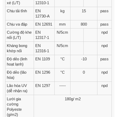
xé (L/T)
12310-1
Chịu tải tĩnh
EN
kg
15
pass
12730-A
Chịu va đập
EN 12691
mm
800
pass
Cường độ khe
EN
N/5cm
npd
nối (L/T)
12317-1
Kháng bong
EN
N/5cm
npd
khớp nối
12316-1
Độ dẻo (linh
EN 1109
°C
-10
pass
hoạt lạnh)
Độ dẻo (lão
EN 1296
°C
0
npd
hóa)
Lão hóa UV
EN 1297
-----
npd
(dễ nhận ra)
Lưới gia
180g/ m2
cường
Polyeste
(g/m2)