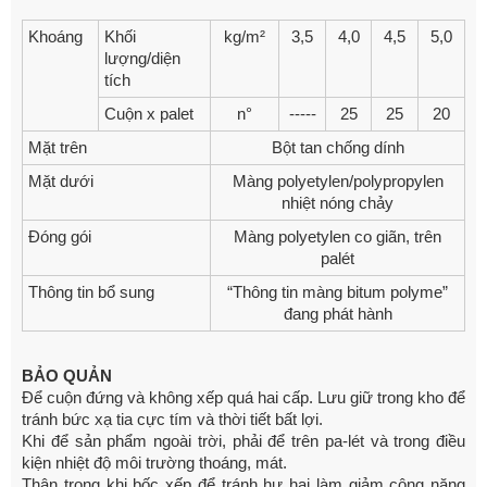
Khoáng
Khối
kg/m²
3,5
4,0
4,5
5,0
lượng/diện
tích
Cuộn x palet
n°
-----
25
25
20
Mặt trên
Bột tan chống dính
Mặt dưới
Màng polyetylen/polypropylen
nhiệt nóng chảy
Đóng gói
Màng polyetylen co giãn, trên
palét
Thông tin bổ sung
“Thông tin màng bitum polyme”
đang phát hành
BẢO QUẢN
Để cuộn đứng và không xếp quá hai cấp. Lưu giữ trong kho để
tránh bức xạ tia cực tím và thời tiết bất lợi.
Khi để sản phẩm ngoài trời, phải để trên pa-lét và trong điều
kiện nhiệt độ môi trường thoáng, mát.
Thận trọng khi bốc xếp để tránh hư hại làm giảm công năng