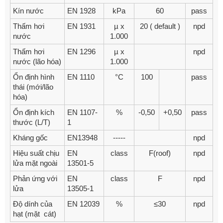
Kín nước
EN 1928
kPa
60
pass
Thấm hơi
EN 1931
µ x
20 ( default )
npd
nước
1.000
Thấm hơi
EN 1296
µ x
npd
nước (lão hóa)
1.000
Ổn định hình
EN 1110
°C
100
pass
thái (mới/lão
hóa)
Ổn định kích
EN 1107-
%
-0,50
+0,50
pass
thước (L/T)
1
Kháng gốc
EN13948
-----
npd
Hiệu suất chịu
EN
class
F(roof)
npd
lửa mặt ngoài
13501-5
Phản ứng với
EN
class
F
npd
lửa
13505-1
Độ dính của
EN 12039
%
≤30
npd
hạt (mặt cát)