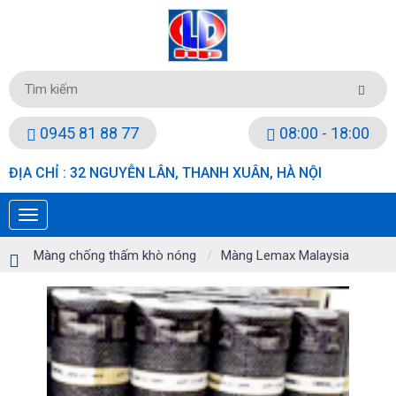
0945 81 88 77
08:00 - 18:00
ĐỊA CHỈ : 32 NGUYỄN LÂN, THANH XUÂN, HÀ NỘI
Màng chống thấm khò nóng
Màng Lemax Malaysia