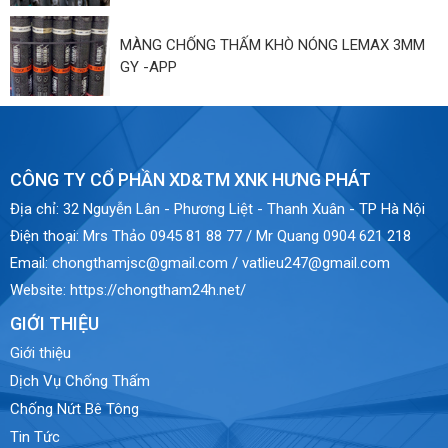
MÀNG CHỐNG THẤM KHÒ NÓNG LEMAX 3MM
GY -APP
CÔNG TY CỔ PHẦN XD&TM XNK HƯNG PHÁT
Địa chỉ:
32 Nguyễn Lân - Phương Liệt - Thanh Xuân - TP Hà Nội
Điện thoại:
Mrs Thảo 0945 81 88 77 / Mr Quang 0904 621 218
Email:
chongthamjsc@gmail.com / vatlieu247@gmail.com
Website:
https://chongtham24h.net/
GIỚI THIỆU
Giới thiệu
Dịch Vụ Chống Thấm
Chống Nứt Bê Tông
Tin Tức