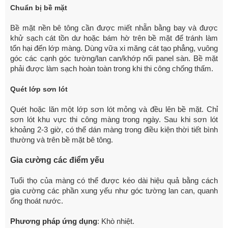
Chuẩn bị bề mặt
Bề mặt nền bê tông cần được miết nhẵn bằng bay và
được
khử sạch cát tồn dư hoặc bám hờ trên bề mặt
để tránh làm
tổn hại đến lớp màng. Dùng vữa xi măng
cát tạo phẳng, vuông
góc các cạnh góc tường/lan can/khớp nối panel sàn. Bề mặt
phải được làm sạch hoàn toàn trong khi thi công chống thấm.
Quét lớp sơn lót
Quét hoặc lăn một lớp sơn lót mỏng và đều lên bề mặt.
Chỉ
sơn lót khu vực thi công màng trong ngày.
Sau khi sơn lót
khoảng 2-3 giờ, có thể dán màng
trong điều kiện thời tiết bình
thường và trên bề mặt
bê tông.
Gia cường các điểm yếu
Tuổi thọ của màng có thể được kéo dài hiệu quả bằng
cách
gia cường các phần xung yếu như góc tường lan can, quanh
ống thoát nước.
Phương pháp ứng dụng
: Khò nhiệt.