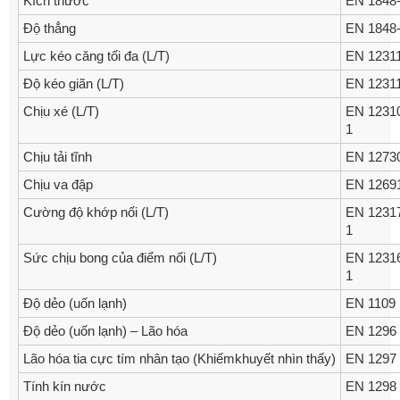
Kích thước
EN 1848
Độ thẳng
EN 1848
Lực kéo căng tối đa (L/T)
EN 1231
Độ kéo giãn (L/T)
EN 1231
Chịu xé (L/T)
EN 1231
1
Chịu tải tĩnh
EN 1273
Chịu va đập
EN 1269
Cường độ khớp nối (L/T)
EN 1231
1
Sức chịu bong của điểm nối (L/T)
EN 1231
1
Độ dẻo (uốn lạnh)
EN 1109
Độ dẻo (uốn lạnh) – Lão hóa
EN 1296
Lão hóa tia cực tím nhân tạo (Khiếmkhuyết nhìn thấy)
EN 1297
Tính kín nước
EN 1298