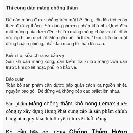
Thi công dán màng
chống thấm
Để dán màng được phẳng trên mặt bê tông, cần lăn trải cuộn
theo đường thẳng. Sử dụng phương pháp khò nhiệt,khò đều
mặt màng phía dưới đến khi lớp màng mỏng chảy và kết dính
với lớp bitum quét lót. Mép gối cuối tối thiểu 10cm.Trên bề mặt
đứng hoặc nghiêng, phải dán màng từ thấp lên cao.
Kiểm tra, sửa chữa và bảo vệ
Sau khi dán màng xong, cần kiểm tra kĩ lớp màng vừa
dán
trước khi ốp lát hoặc phủ lớp bảo vệ.
Bảo quản
Toàn bộ sản phẩm cần được bảo quản cách xa nguồn nhiệt,
nguyên bao gói. Để
đứng và không xếp các pallet lên nhau.
Màng chống thấm khò nóng Lemax
Sản phẩm
được
công ty xây dựng Hưng Phát cung cấp là sản phẩm chính
hãng nên quý khách luôn yên tâm về chất lượng
Chống Thấm Hưng
Khi cần hãy gọi ngay