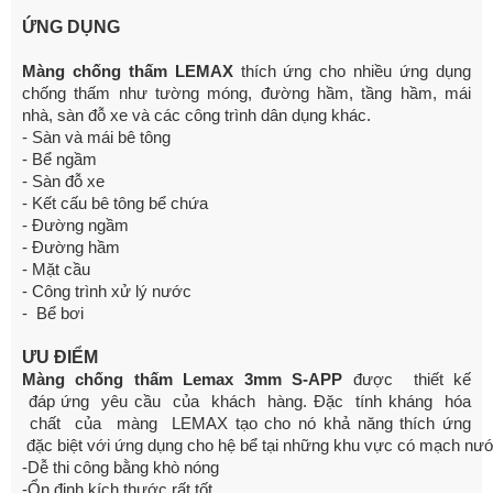
ỨNG DỤNG
Màng chống thấm LEMAX
thích ứng cho nhiều ứng dụng
chống thấm như tường móng,
đường hầm, tầng hầm, mái
nhà, sàn đỗ xe và các công trình dân dụng khác.
- Sàn và mái bê tông
- Bể ngầm
- Sàn đỗ xe
- Kết cấu bê tông bể chứa
- Đường ngầm
- Đường hầm
- Mặt cầu
- Công trình xử lý nước
- Bể bơi
ƯU
ĐIỂM
Màng chống thấm Lemax 3mm S-APP
được thiết kế
đáp ứng yêu cầu của khách hàng. Đặc tính kháng hóa
chất của màng LEMAX tạo cho nó khả năng thích
ứng
đặc biệt với ứng dụng cho hệ bể tại những khu vực có mạch n
-Dễ thi công bằng khò nóng
-Ổn định kích thước rất tốt