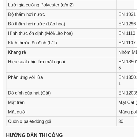
Lưới gia cường Polyester (g/m2)
Độ thấm hơi nước
EN 1931
Độ thấm hơi nước (Lão hóa)
EN 1296
Hình thức ổn định (Mới/Lão hóa)
EN 1110
Kích thước ổn định (L/T)
EN 1107
Kháng rễ
Nhóm M
Hiệu suất chịu lửa mặt ngoài
EN 1350
5
Phản ứng với lửa
EN 1350
1
Độ dính của hạt (Cát)
EN 1203
Mặt trên
Mặt Cát (
Mặt dưới
Màng pol
Cuộn x palét/đóng gói
30
HƯỚNG DẪN THI CÔNG