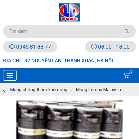
0945 81 88 77
08:00 - 18:00
ĐỊA CHỈ : 32 NGUYỄN LÂN, THANH XUÂN, HÀ NỘI
0
Màng chống thấm khò nóng
Màng Lemax Malaysia