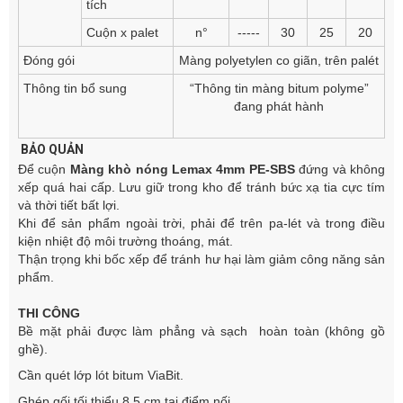
tích
Cuộn x palet
n°
-----
30
25
20
Đóng gói
Màng polyetylen co giãn, trên palét
Thông tin bổ sung
“Thông tin màng bitum polyme”
đang phát hành
BẢO QUẢN
Để cuộn
Màng khò nóng Lemax 4mm PE-SBS
đứng và không
xếp quá hai cấp. Lưu giữ trong kho để tránh bức xạ tia cực tím
và thời tiết bất lợi.
Khi để sản phẩm ngoài trời, phải để trên pa-lét và trong điều
kiện nhiệt độ môi trường thoáng, mát.
Thận trọng khi bốc xếp để tránh hư hại làm giảm công năng sản
phẩm.
THI CÔNG
Bề mặt phải được làm phẳng và sạch hoàn toàn (không gồ
ghề).
Cần quét lớp lót bitum ViaBit.
Ghép gối tối thiểu 8,5 cm tại điểm nối.