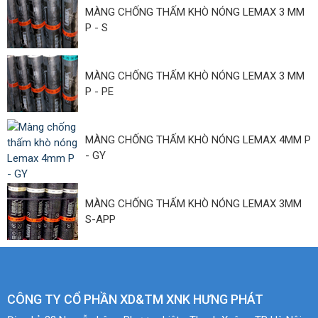
MÀNG CHỐNG THẤM KHÒ NÓNG LEMAX 3 MM
P - S
MÀNG CHỐNG THẤM KHÒ NÓNG LEMAX 3 MM
P - PE
MÀNG CHỐNG THẤM KHÒ NÓNG LEMAX 4MM P
- GY
MÀNG CHỐNG THẤM KHÒ NÓNG LEMAX 3MM
S-APP
CÔNG TY CỔ PHẦN XD&TM XNK HƯNG PHÁT