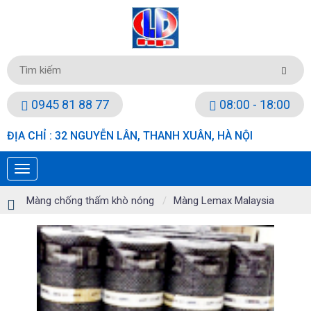
0945 81 88 77
08:00 - 18:00
ĐỊA CHỈ : 32 NGUYỄN LÂN, THANH XUÂN, HÀ NỘI
Màng chống thấm khò nóng
Màng Lemax Malaysia