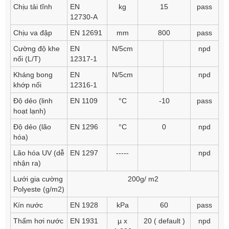
Chịu tải tĩnh
EN
kg
15
pass
12730-A
Chịu va đập
EN 12691
mm
800
pass
Cường độ khe
EN
N/5cm
npd
nối (L/T)
12317-1
Kháng bong
EN
N/5cm
npd
khớp nối
12316-1
Độ dẻo (linh
EN 1109
°C
-10
pass
hoạt lạnh)
Độ dẻo (lão
EN 1296
°C
0
npd
hóa)
Lão hóa UV (dễ
EN 1297
-----
npd
nhận ra)
Lưới gia cường
200g/ m2
Polyeste (g/m2)
Kín nước
EN 1928
kPa
60
pass
Thấm hơi nước
EN 1931
µ x
20 ( default )
npd