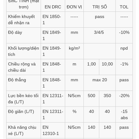
ĐẶC TÍNH (mặt
trơn)
EN DRC
ĐƠN VỊ
TRỊ SỐ
TOL
Khiếm khuyết
EN 1850-
-----
pass
-----
dễ nhận ra
1
Độ dày
EN 1849-
mm
3/4/5
-10%
1
Khối lượng/diện
EN 1849-
kg/m²
npd
tích
1
Chiều rộng và
EN 1848-
m
1,00
10,00
-1%
chiều dài
1
Độ thẳng
EN 1848-
mm
max 20
pass
1
Lực bền kéo tối
EN 12311-
N/5cm
500
350
-20%
đa (L/T)
1
Độ giãn (L/T)
EN 12311-
%
40
40
-15
1
abs
Khả năng chịu
EN
N/5cm
140
140
pass
xé (L/T)
12310-1