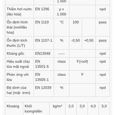
1.000
Thấm hơi nước
EN 1296
µ x
npd
(lão hóa)
1.000
Ổn định hình
EN 1110
°C
100
pass
thái (mới/lão
hóa)
Ổn định kích
EN 1107-1
%
-0,50
+0,50
pass
thước (L/T)
Kháng gốc
EN13948
-----
npd
Hiệu suất chịu
EN
class
F(roof)
npd
lửa mặt ngoài
13501-5
Phản ứng với
EN
class
F
npd
lửa
13505-1
Độ dính của
EN 12039
%
npd
hạt (mặt trơn)
Khoáng
Khối
kg/m²
2,0
3,0
4,0
5,0
lượng/diện