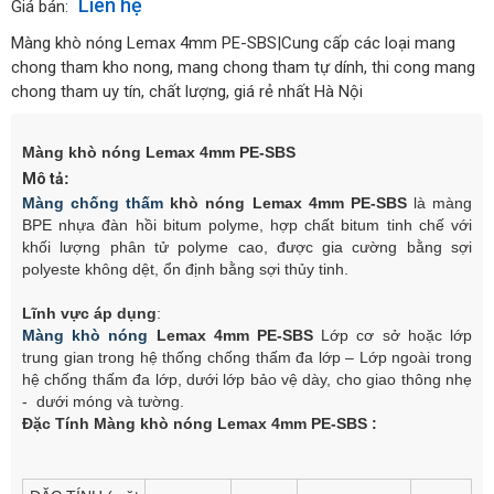
Liên hệ
Giá bán:
Màng khò nóng Lemax 4mm PE-SBS|Cung cấp các loại mang
chong tham kho nong, mang chong tham tự dính, thi cong mang
chong tham uy tín, chất lượng, giá rẻ nhất Hà Nội
Màng khò nóng Lemax 4mm PE-SBS
Mô tả
:
Màng chống thấm
khò nóng Lemax 4mm PE-SBS
là màng
BPE nhựa đàn hồi bitum polyme, hợp chất bitum tinh chế với
khối lượng phân tử polyme cao, được gia cường bằng sợi
polyeste không dệt, ổn định bằng sợi thủy tinh.
Lĩnh vực áp dụng
:
Màng khò nóng
Lemax 4mm PE-SBS
Lớp cơ sở hoặc lớp
trung gian trong hệ thống chống thấm đa lớp – Lớp ngoài trong
hệ chống thấm đa lớp, dưới lớp bảo vệ dày, cho giao thông nhẹ
- dưới móng và tường.
Đặc Tính
Màng khò nóng Lemax 4mm PE-SBS
: