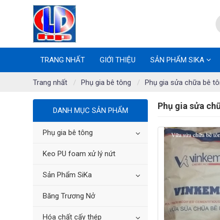
TRANG NHẤT
GIỚI THIỆU
SẢN PHẨM SIKA
Trang nhất
Phụ gia bê tông
Phụ gia sửa chữa bê t
Phụ gia sửa ch
DANH MỤC SẢN PHẨM
Phụ gia bê tông
Keo PU foam xử lý nứt
Sản Phẩm SiKa
Băng Trương Nở
Hóa chất cấy thép