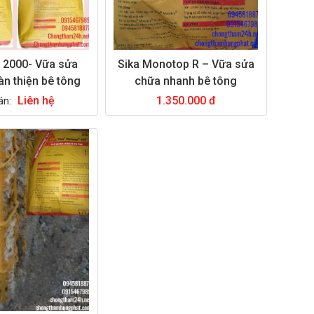
it 2000- Vữa sửa
Sika Monotop R – Vữa sửa
àn thiện bê tông
chữa nhanh bê tông
Liên hệ
1.350.000 đ
án: