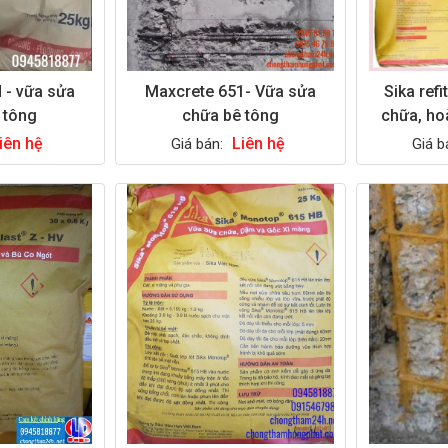
 - vữa sửa
Maxcrete 651- Vữa sửa
Sika ref
 tông
chữa bê tông
chữa, ho
iên hệ
Liên hệ
Giá bán:
Giá b