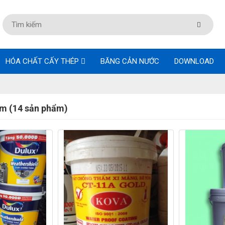
HÓA CHẤT CẤY THÉP
BĂNG CẢN NƯỚC
DOWNLOAD
m (14 sản phẩm)