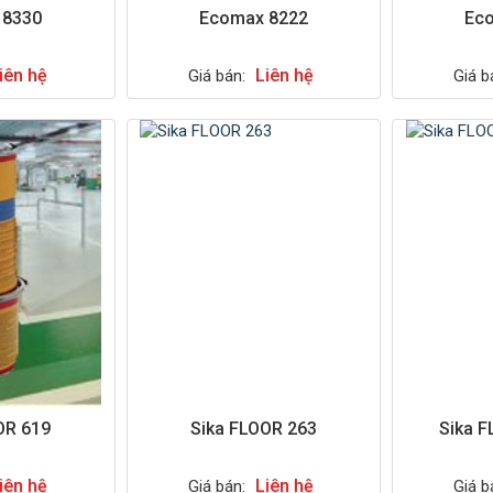
 8330
Ecomax 8222
Ec
iên hệ
Liên hệ
Giá bán:
Giá b
OR 619
Sika FLOOR 263
Sika F
iên hệ
Liên hệ
Giá bán:
Giá b