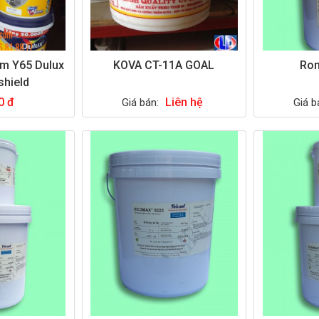
ấm Y65 Dulux
KOVA CT-11A GOAL
Ro
shield
0 đ
Liên hệ
Giá bán:
Giá b