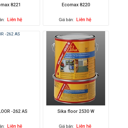
omax 8221
Ecomax 8220
Liên hệ
Liên hệ
án:
Giá bán:
LOOR -262 AS
Sika floor 2530 W
Liên hệ
Liên hệ
án:
Giá bán: