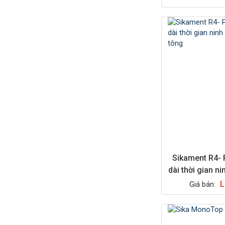
Sikament R4- 
dài thời gian ni
tôn
L
Giá bán: