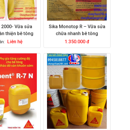
it 2000- Vữa sửa
Sika Monotop R – Vữa sửa
àn thiện bê tông
chữa nhanh bê tông
Liên hệ
1.350.000 đ
án: