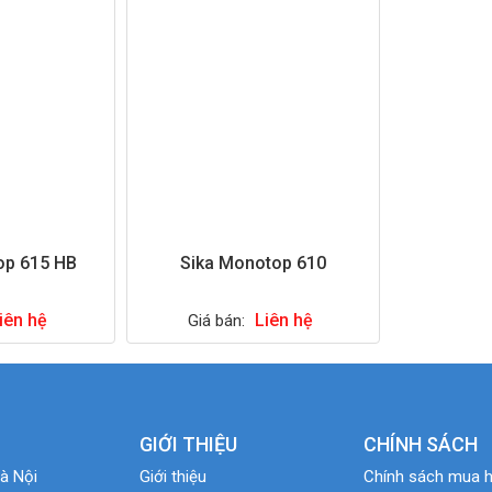
op 615 HB
Sika Monotop 610
iên hệ
Liên hệ
Giá bán:
GIỚI THIỆU
CHÍNH SÁCH
à Nội
Giới thiệu
Chính sách mua 