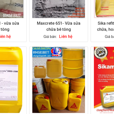
 - vữa sửa
Maxcrete 651- Vữa sửa
Sika ref
 tông
chữa bê tông
chữa, ho
iên hệ
Liên hệ
Giá bán:
Giá b