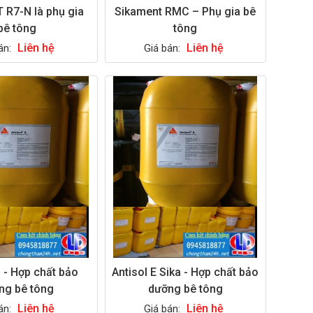
R7-N là phụ gia
Sikament RMC – Phụ gia bê
bê tông
tông
Liên hệ
Liên hệ
án:
Giá bán:
S - Hợp chất bảo
Antisol E Sika - Hợp chất bảo
ng bê tông
dưỡng bê tông
Liên hệ
Liên hệ
án:
Giá bán: