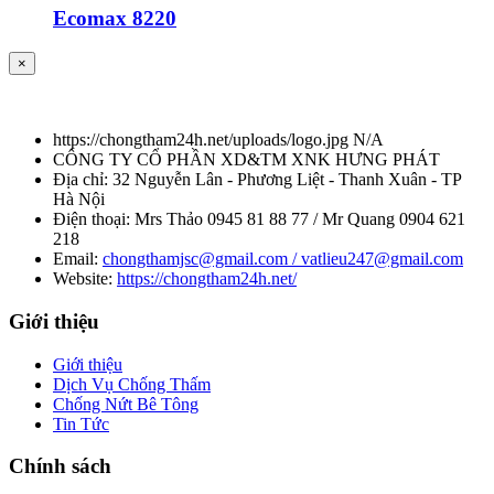
Ecomax 8220
×
https://chongtham24h.net/uploads/logo.jpg
N/A
CÔNG TY CỔ PHẦN XD&TM XNK HƯNG PHÁT
Địa chỉ:
32 Nguyễn Lân - Phương Liệt - Thanh Xuân - TP
Hà Nội
Điện thoại:
Mrs Thảo 0945 81 88 77 / Mr Quang 0904 621
218
Email:
chongthamjsc@gmail.com / vatlieu247@gmail.com
Website:
https://chongtham24h.net/
Giới thiệu
Giới thiệu
Dịch Vụ Chống Thấm
Chống Nứt Bê Tông
Tin Tức
Chính sách