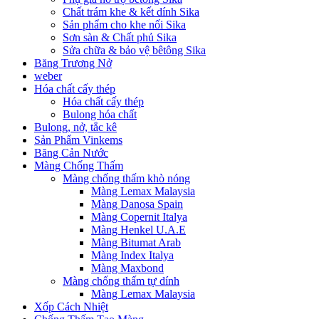
Chất trám khe & kết dính Sika
Sản phẩm cho khe nối Sika
Sơn sàn & Chất phủ Sika
Sửa chữa & bảo vệ bêtông Sika
Băng Trương Nở
weber
Hóa chất cấy thép
Hóa chất cấy thép
Bulong hóa chất
Bulong, nở, tắc kê
Sản Phẩm Vinkems
Băng Cản Nước
Màng Chống Thấm
Màng chống thấm khò nóng
Màng Lemax Malaysia
Màng Danosa Spain
Màng Copernit Italya
Màng Henkel U.A.E
Màng Bitumat Arab
Màng Index Italya
Màng Maxbond
Màng chống thấm tự dính
Màng Lemax Malaysia
Xốp Cách Nhiệt