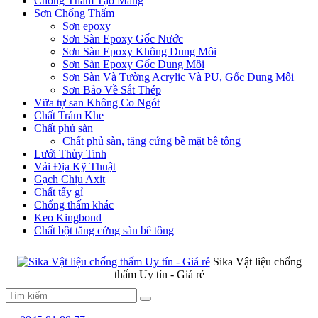
Chống Thấm Tạo Màng
Sơn Chống Thấm
Sơn epoxy
Sơn Sàn Epoxy Gốc Nước
Sơn Sàn Epoxy Không Dung Môi
Sơn Sàn Epoxy Gốc Dung Môi
Sơn Sàn Và Tường Acrylic Và PU, Gốc Dung Môi
Sơn Bảo Về Sắt Thép
Vữa tự san Không Co Ngót
Chất Trám Khe
Chất phủ sàn
Chất phủ sàn, tăng cứng bề mặt bê tông
Lưới Thủy Tinh
Vải Địa Kỹ Thuật
Gạch Chịu Axit
Chất tẩy gỉ
Chống thấm khác
Keo Kingbond
Chất bột tăng cứng sàn bê tông
Sika Vật liệu chống
thấm Uy tín - Giá rẻ