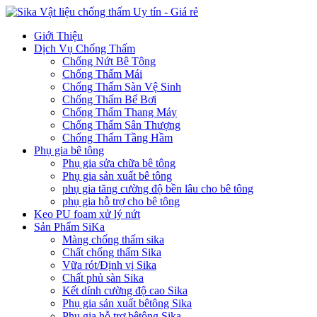
Giới Thiệu
Dịch Vụ Chống Thấm
Chống Nứt Bê Tông
Chống Thấm Mái
Chống Thấm Sàn Vệ Sinh
Chống Thấm Bể Bơi
Chống Thấm Thang Máy
Chống Thấm Sân Thượng
Chống Thấm Tầng Hầm
Phụ gia bê tông
Phụ gia sửa chữa bê tông
Phụ gia sản xuất bê tông
phụ gia tăng cường độ bền lâu cho bê tông
phụ gia hỗ trợ cho bê tông
Keo PU foam xử lý nứt
Sản Phẩm SiKa
Màng chống thấm sika
Chất chống thấm Sika
Vữa rót/Định vị Sika
Chất phủ sàn Sika
Kết dính cường độ cao Sika
Phụ gia sản xuất bêtông Sika
Phụ gia hỗ trợ bêtông Sika