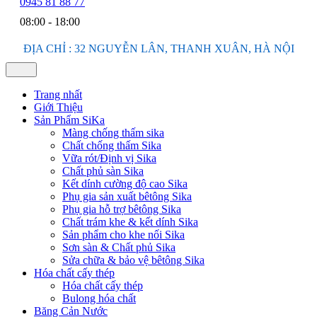
0945 81 88 77
08:00 - 18:00
ĐỊA CHỈ : 32 NGUYỄN LÂN, THANH XUÂN, HÀ NỘI
Trang nhất
Giới Thiệu
Sản Phẩm SiKa
Màng chống thấm sika
Chất chống thấm Sika
Vữa rót/Định vị Sika
Chất phủ sàn Sika
Kết dính cường độ cao Sika
Phụ gia sản xuất bêtông Sika
Phụ gia hỗ trợ bêtông Sika
Chất trám khe & kết dính Sika
Sản phẩm cho khe nối Sika
Sơn sàn & Chất phủ Sika
Sửa chữa & bảo vệ bêtông Sika
Hóa chất cấy thép
Hóa chất cấy thép
Bulong hóa chất
Băng Cản Nước