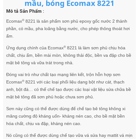
mầu, bóng Ecomax 8221
Mô tả Sản Phẩm :
®
Ecomax
8221 là sản phẩm sơn phủ epoxy gốc nước 2 thành
phần, có mầu, pha loãng bằng nước, cho phép thông thoát hơi
ẩm.
®
Ứng dụng chính của Ecomax
8221 là làm sơn phủ chịu hóa
chất, chịu ẩm, bền mài mòn, không thải độc, bền va đập cho bề
mặt bê tông và vữa trát trong nhà.
Đóng vai trò như chất tạo mạng liên kết, trộn hỗn hợp sơn
®
Ecomax
8221 với các loại phối liệu dạng bột như cát, thạch
anh, bột đá… có thể chế tạo được các loại vật liệu sửa chữa bề
mặt bê tông đã sơn phủ hoặc chưa sơn phủ.
Sơn này cũng có thể được dùng để chế tạo bê tông không xi
măng cường độ kháng uốn- kháng nén cao, cho bề mặt bền
hóa chất, chịu va đập, kháng nén cao.
Nó cũng có thể được dùng chế tạo vữa vá sửa hay mattit vá mịn