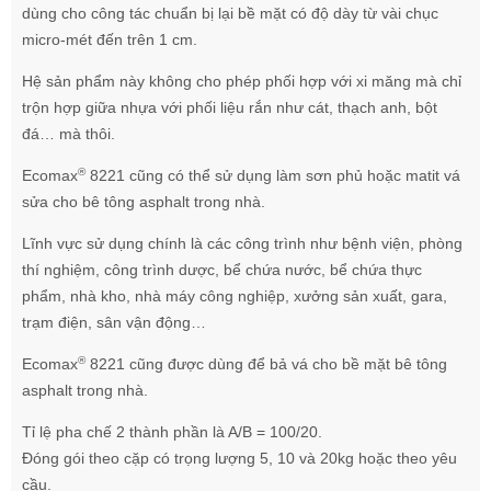
dùng cho công tác chuẩn bị lại bề mặt có độ dày từ vài chục
micro-mét đến trên 1 cm.
Hệ sản phẩm này không cho phép phối hợp với xi măng mà chỉ
trộn hợp giữa nhựa với phối liệu rắn như cát, thạch anh, bột
đá… mà thôi.
®
Ecomax
8221 cũng có thể sử dụng làm sơn phủ hoặc matit vá
sửa cho bê tông asphalt trong nhà.
Lĩnh vực sử dụng chính là các công trình như bệnh viện, phòng
thí nghiệm, công trình dược, bể chứa nước, bể chứa thực
phẩm, nhà kho, nhà máy công nghiệp, xưởng sản xuất, gara,
trạm điện, sân vận động…
®
Ecomax
8221 cũng được dùng để bả vá cho bề mặt bê tông
asphalt trong nhà.
Tỉ lệ pha chế 2 thành phần là A/B = 100/20.
Đóng gói theo cặp có trọng lượng 5, 10 và 20kg hoặc theo yêu
cầu.