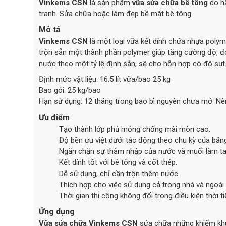
Vinkems CSN
là sản phẩm
vữa sửa chữa bê tông
do hã
tranh. Sửa chữa hoặc làm đẹp bề mặt bê tông
Mô tả
Vinkems CSN
là một loại vữa kết dính chứa nhựa polyme
trộn sẵn một thành phần polymer giúp tăng cường độ, độ
nước theo một tỷ lệ định sẵn, sẽ cho hỗn hợp có độ sụt 
Định mức vật liệu: 16.5 lít vữa/bao 25 kg
Bao gói: 25 kg/bao
Hạn sử dụng: 12 tháng trong bao bì nguyên chưa mở. Nên
Ưu điểm
Tạo thành lớp phủ mỏng chống mài mòn cao.
Độ bền ưu việt dưới tác động theo chu kỳ của băn
Ngăn chặn sự thâm nhập của nước và muối làm tan 
Kết dính tốt với bê tông và cốt thép.
Dễ sử dụng, chỉ cần trộn thêm nước.
Thích hợp cho việc sử dụng cả trong nhà và ngoài t
Thời gian thi công không đổi trong điều kiện thời ti
Ứng dụng
Vữa sửa chữa
Vinkems CSN
sửa chữa những khiếm khu