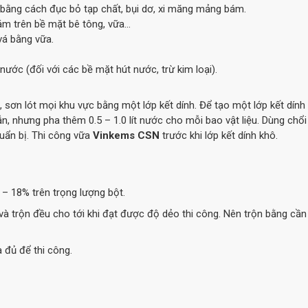
t bằng cách đục bỏ tạp chất, bụi dơ, xi măng mảng bám.
ám trên bề mặt bê tông, vữa…
vá bằng vữa.
c (đối với các bề mặt hút nước, trừ kim loại).
 sơn lót mọi khu vực bằng một lớp kết dính. Để tạo một lớp kết dính
n, nhưng pha thêm 0.5 – 1.0 lít nước cho mỗi bao vật liệu. Dùng chổi
uẩn bị. Thi công vữa
Vinkems CSN
trước khi lớp kết dính khô.
 – 18% trên trọng lượng bột.
và trộn đều cho tới khi đạt được độ dẻo thi công. Nên trộn bằng cần
 đủ để thi công.