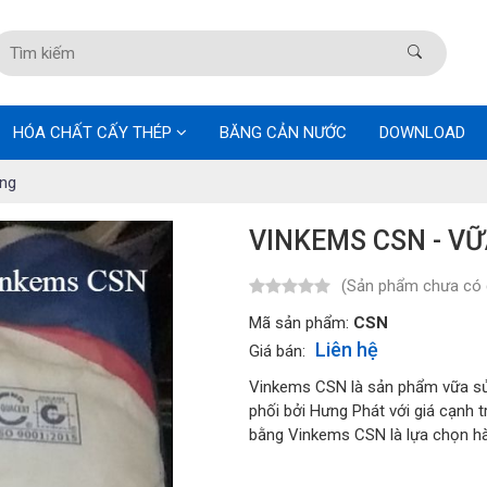
HÓA CHẤT CẤY THÉP
BĂNG CẢN NƯỚC
DOWNLOAD
ông
VINKEMS CSN - V
(Sản phẩm chưa có 
Mã sản phẩm:
CSN
Liên hệ
Giá bán:
Vinkems CSN là sản phẩm vữa sử
phối bởi Hưng Phát với giá cạnh 
bằng Vinkems CSN là lựa chọn h