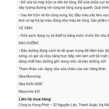
• Đổ vữa từ máy trộn ra nền bê tông. Để sửa chữa cục b
dày tương đương với vùng bê tông xung quanh. Quá trình
• Sau khi trộn và thi công xong, lúc đầu màu sắc khu v
khô nó lại trả lại màu đúng như màu bê tông. Sản phẩm đ
VỆ SINH
• Rửa sạch dụng cụ và thiết bị bằng nước trước khi vữa đ
BẢO DƯỠNG
• Bảo dưỡng đúng cách là rất quan trọng để đảm bảo độ b
nóng, có gió và chịu nắng trực tiếp, nên làm ướt bề mặt 
dùng chất bảo dưỡng gốc dung môi, và bảo dưỡng ướt.
Tham khảo các dạng vữa sửa chữa của các hãng khác
Sika Monotop
Sika Refit 2000
Maxcrete 651
Liên hệ mua hàng:
Công ty Hưng Phát – 32 Nguyễn Lân, Thanh Xuân, Hà Nộ