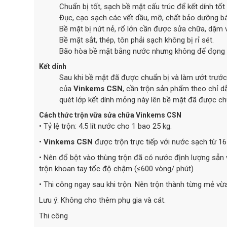
Chuẩn bị tốt, sạch bề mặt cấu trúc để kết dính tố
Đục, cạo sạch các vết dầu, mỡ, chất bảo dưỡng b
Bề mặt bị nứt nẻ, rổ lớn cần được sửa chữa, dặm 
Bề mặt sắt, thép, tôn phải sạch không bị rỉ sét.
Bão hòa bề mặt bằng nước nhưng không để đọng nướ
Kết dính
Sau khi bề mặt đã được chuẩn bị và làm ướt trước,
của
Vinkems CSN
, cần trộn sản phẩm theo chỉ dẫ
quét lớp kết dính mỏng này lên bề mặt đã được ch
Cách thức trộn vữa sửa chữa Vinkems CSN
• Tỷ lệ trộn: 4.5 lít nước cho 1 bao 25 kg.
•
Vinkems CSN
được trộn trực tiếp với nước sạch từ 16
• Nên đổ bột vào thùng trộn đã có nước định lượng sẵn 
trộn khoan tay tốc độ chậm (≤600 vòng/ phút)
• Thi công ngay sau khi trộn. Nên trộn thành từng mẻ vừa
Lưu ý: Không cho thêm phụ gia và cát.
Thi công