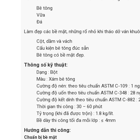
Bê tông
Vữa
Đá
Làm đẹp các bề mặt, những rổ nhỏ khi tháo dở ván khuôn,
Cột, dầm và vách
Cấu kiện bê tông đúc sẵn
Bê tông có bề mặt đẹp.
Thông số kỹ thuật:
Dạng : Bột
Màu : Xám bê tông
Cường độ nén: theo tiêu chuẩn ASTM C-109 : 1 ngà
Cường độ uốn theo tiêu chuẩn ASTM C-348 : 28 ng
Cường độ kết dính theo tiêu chuẩn ASTM C-882 : 2
Thời gian thi công : 30 – 60 phút
Tỷ trọng (khi đã được trộn) : 1.8 kg/lít.
Bề dày thi công tối đa mỗi lớp : ≤ 4mm
Hướng dẫn thi công:
Chuẩn bị bề mặt