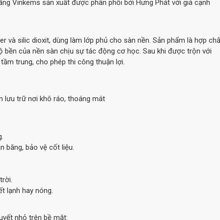
ng Vinkems sản xuất được phân phối bởi Hưng Phát với giá cạnh
r và silic dioxit, dùng làm lớp phủ cho sàn nền. Sản phẩm là hợp chấ
 bền của nền sàn chịu sự tác động cơ học. Sau khi được trộn với
tầm trung, cho phép thi công thuận lợi.
 lưu trữ nơi khô ráo, thoáng mát
g.
băng, bảo vệ cốt liệu.
rời.
ết lạnh hay nóng.
yết nhỏ trên bề mặt: