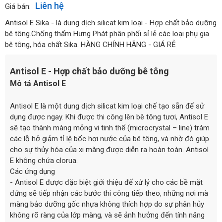
Liên hệ
Giá bán:
Antisol E Sika - là dung dịch silicat kim loại - Hợp chất bảo dưỡng
bê tông.Chống thấm Hưng Phát phân phối sỉ lẻ các loại phụ gia
bê tông, hóa chất Sika. HÀNG CHÍNH HÃNG - GIÁ RẺ
Antisol E - Hợp chất bảo dưỡng bê tông
Mô tả Antisol E
Antisol E là một dung dịch silicat kim loại chế tạo sẵn để sử
dụng được ngay. Khi được thi công lên bê tông tươi, Antisol E
sẽ tạo thành màng mỏng vi tinh thể (microcrystal – line) trám
các lỗ hở giảm tỉ lệ bốc hơi nước của bê tông, và nhờ đó giúp
cho sự thủy hóa của xi măng được diễn ra hoàn toàn. Antisol
E không chứa clorua.
Các ứng dụng
- Antisol E được đặc biệt giới thiệu để xử lý cho các bề mặt
đứng sẽ tiếp nhận các bước thi công tiếp theo, những nơi mà
màng bảo dưỡng gốc nhựa không thích hợp do sự phân hủy
không rõ ràng của lớp màng, và sẽ ảnh hưởng đến tính năng