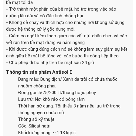
bề mặt tối đa.
- Trở thành một phần của bề mặt, hỗ trợ trong việc bảo
dưỡng lâu dài và có đặc tính chống bụi.
- Không dễ cháy và thích hợp cho những nơi không sử dụng
được hệ thống xử lý gốc dung môi.
- Giảm co ngót kèm theo giảm các vết nứt chân chim và các
vết rạn trên bề mặt đứng và nằm ngang.
- Khi được dùng đúng cách nó sẽ không làm suy giảm sự kết
dính giữa bề mặt bê tông với các bước thi công tiếp theo.
- Cho phép đi bộ nhẹ trên bề mặt sau 24 giờ.
Thông tin sản phẩm Antisol E
Dạng màu: Dung dịch/ Xanh da trời có chứa thuốc
nhuộm chóng phai.
Đóng gói: 5/25/200 lít/thùng hoặc phuy
Lưu trữ: Nơi khô ráo có bóng râm
Thời hạn sử dụng: Tối thiểu 3 năm nếu lưu trữ trong
thùng nguyên chưa mở.
Thông số kỹ thuật
Gốc: Silicat natri
Khối lượng riêng: ~ 1.13 kg/lít