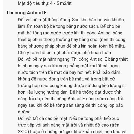
Mật độ tiêu thụ: 4 - 5 m2/lít
Thi công Antisol E
Đối với bề mặt thẳng đứng: Sau khi tháo bỏ ván khuôn,
làm ẩm toàn bộ bê tông bằng nước sạch. Để cho bề
mặt bê tông ráo nước trước khi thi công Antisol bằng
thiết bị phun thông thường hay bằng chổi (nên thi công
bằng phương pháp phun để phủ kín hoàn toàn bề mặt).
Chú ý toàn bộ bề mặt phải được phủ hoàn toàn.
Đối với bề mặt nằm ngang: Thi công Antisol E bằng thiết
bị phun ngay sau khi xoa phẳng mặt khi tất cả lượng
nước tách trên bề mặt đã bay hơi hết. Phải bảo đảm
không để nước đọng trên bề mặt, và trong bất cứ
trường hợp nào cũng không được sử dụng liều lượng ít
hơn liều lượng hướng dẫn. Để hệ thống đạt được tính
năng tối ưu, nên thi công Antisol E càng sớm càng tốt
ngay sau khi đổ bê tông sẵn sàng để thi công lớp bảo
dưỡng.
Đối với tất cả các bề mặt: Nếu bê tông phải tiếp xúc
trực tiếp với ánh nắng mặt trời và nhiệt độ cao (trên
23°C) hoặc ở những nơi gió khô khắc nhiệt, nên bảo vệ