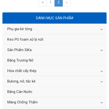
«
1
2
»
DANH MỤC SẢN PHẨM
Phụ gia bê tông
Keo PU foam xử lý nứt
Sản Phẩm SiKa
Băng Trương Nở
Hóa chất cấy thép
Bulong, nở, tắc kê
Băng Cản Nước
Màng Chống Thấm