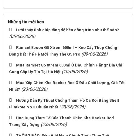
Những tin mới hơn
Lưới thủy tinh giúp tăng độ bền công trình như thế nào?
(05/06/2026)
Ramset Epcon G5 Xtrem 600ml – Keo Cấy Thép Chống
(09/06/2026)
Động Đất Thế Hệ Mới Thay Thế G5 Pro
Mua Ramset G5 Xtrem 600ml Ở Đâu Chính Hãng? Địa Chỉ
(10/06/2026)
Cung Cấp Uy Tín Tại Hà Nội
Mua Xốp Chèn Khe Backer Rod Ở Đâu Chất Lượng, Giá Tốt
(23/06/2026)
Nhất?
Hướng Dẫn Kỹ Thuật Chống Thấm Hồ Cá Koi Bằng Shell
(23/06/2026)
Flintkote No.3 Chuẩn Nhất
Ứng Dụng Thực Tế Của Thanh Chèn Khe Backer Rod
(23/06/2026)
Trong Xây Dựng
THÔNG BÁO: Sika Việt Nam Chính Thức Thay Thế