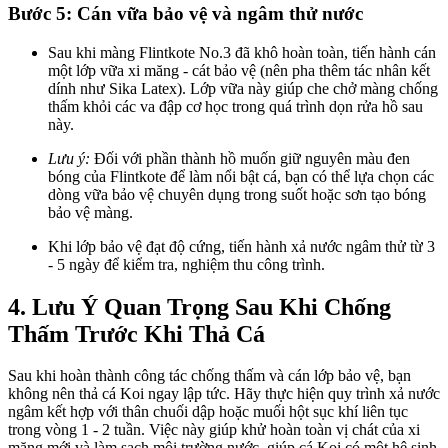
Bước 5: Cán vữa bảo vệ và ngâm thử nước
Sau khi màng Flintkote No.3 đã khô hoàn toàn, tiến hành cán
một lớp vữa xi măng - cát bảo vệ (nên pha thêm tác nhân kết
dính như Sika Latex). Lớp vữa này giúp che chở màng chống
thấm khỏi các va đập cơ học trong quá trình dọn rửa hồ sau
này.
Lưu ý:
Đối với phần thành hồ muốn giữ nguyên màu đen
bóng của Flintkote để làm nổi bật cá, bạn có thể lựa chọn các
dòng vữa bảo vệ chuyên dụng trong suốt hoặc sơn tạo bóng
bảo vệ màng.
Khi lớp bảo vệ đạt độ cứng, tiến hành xả nước ngâm thử từ 3
- 5 ngày để kiểm tra, nghiệm thu công trình.
4. Lưu Ý Quan Trọng Sau Khi Chống
Thấm Trước Khi Thả Cá
Sau khi hoàn thành công tác chống thấm và cán lớp bảo vệ, bạn
không nên thả cá Koi ngay lập tức. Hãy thực hiện quy trình xả nước
ngâm kết hợp với thân chuối dập hoặc muối hột sục khí liên tục
trong vòng 1 - 2 tuần. Việc này giúp khử hoàn toàn vị chát của xi
măng mới và làm sạch môi trường nước, giúp cá Koi có một hệ sinh