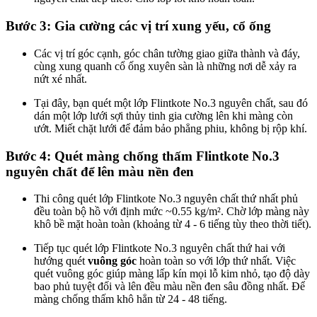
Bước 3: Gia cường các vị trí xung yếu, cổ ống
Các vị trí góc cạnh, góc chân tường giao giữa thành và đáy,
cùng xung quanh cổ ống xuyên sàn là những nơi dễ xảy ra
nứt xé nhất.
Tại đây, bạn quét một lớp Flintkote No.3 nguyên chất, sau đó
dán một lớp lưới sợi thủy tinh gia cường lên khi màng còn
ướt. Miết chặt lưới để đảm bảo phẳng phiu, không bị rộp khí.
Bước 4: Quét màng chống thấm Flintkote No.3
nguyên chất để lên màu nền đen
Thi công quét lớp Flintkote No.3 nguyên chất thứ nhất phủ
đều toàn bộ hồ với định mức ~0.55 kg/m². Chờ lớp màng này
khô bề mặt hoàn toàn (khoảng từ 4 - 6 tiếng tùy theo thời tiết).
Tiếp tục quét lớp Flintkote No.3 nguyên chất thứ hai với
hướng quét
vuông góc
hoàn toàn so với lớp thứ nhất. Việc
quét vuông góc giúp màng lấp kín mọi lỗ kim nhỏ, tạo độ dày
bao phủ tuyệt đối và lên đều màu nền đen sâu đồng nhất. Để
màng chống thấm khô hẳn từ 24 - 48 tiếng.