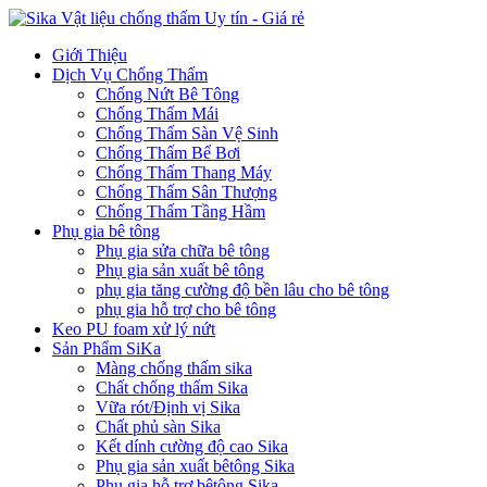
Giới Thiệu
Dịch Vụ Chống Thấm
Chống Nứt Bê Tông
Chống Thấm Mái
Chống Thấm Sàn Vệ Sinh
Chống Thấm Bể Bơi
Chống Thấm Thang Máy
Chống Thấm Sân Thượng
Chống Thấm Tầng Hầm
Phụ gia bê tông
Phụ gia sửa chữa bê tông
Phụ gia sản xuất bê tông
phụ gia tăng cường độ bền lâu cho bê tông
phụ gia hỗ trợ cho bê tông
Keo PU foam xử lý nứt
Sản Phẩm SiKa
Màng chống thấm sika
Chất chống thấm Sika
Vữa rót/Định vị Sika
Chất phủ sàn Sika
Kết dính cường độ cao Sika
Phụ gia sản xuất bêtông Sika
Phụ gia hỗ trợ bêtông Sika