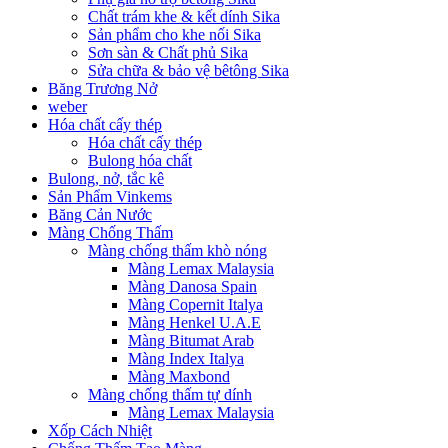
Chất trám khe & kết dính Sika
Sản phẩm cho khe nối Sika
Sơn sàn & Chất phủ Sika
Sửa chữa & bảo vệ bêtông Sika
Băng Trương Nở
weber
Hóa chất cấy thép
Hóa chất cấy thép
Bulong hóa chất
Bulong, nở, tắc kê
Sản Phẩm Vinkems
Băng Cản Nước
Màng Chống Thấm
Màng chống thấm khò nóng
Màng Lemax Malaysia
Màng Danosa Spain
Màng Copernit Italya
Màng Henkel U.A.E
Màng Bitumat Arab
Màng Index Italya
Màng Maxbond
Màng chống thấm tự dính
Màng Lemax Malaysia
Xốp Cách Nhiệt