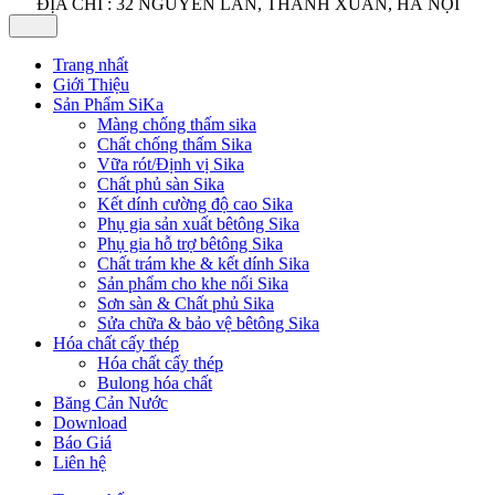
ĐỊA CHỈ : 32 NGUYỄN LÂN, THANH XUÂN, HÀ NỘI
Trang nhất
Giới Thiệu
Sản Phẩm SiKa
Màng chống thấm sika
Chất chống thấm Sika
Vữa rót/Định vị Sika
Chất phủ sàn Sika
Kết dính cường độ cao Sika
Phụ gia sản xuất bêtông Sika
Phụ gia hỗ trợ bêtông Sika
Chất trám khe & kết dính Sika
Sản phẩm cho khe nối Sika
Sơn sàn & Chất phủ Sika
Sửa chữa & bảo vệ bêtông Sika
Hóa chất cấy thép
Hóa chất cấy thép
Bulong hóa chất
Băng Cản Nước
Download
Báo Giá
Liên hệ