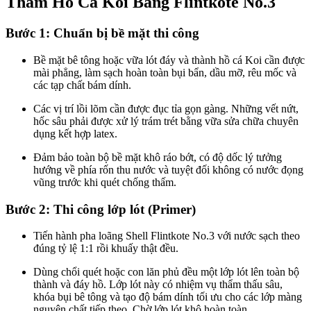
Thấm Hồ Cá Koi Bằng Flintkote No.3
Bước 1: Chuẩn bị bề mặt thi công
Bề mặt bê tông hoặc vữa lót đáy và thành hồ cá Koi cần được
mài phẳng, làm sạch hoàn toàn bụi bẩn, dầu mỡ, rêu mốc và
các tạp chất bám dính.
Các vị trí lồi lõm cần được đục tỉa gọn gàng. Những vết nứt,
hốc sâu phải được xử lý trám trét bằng vữa sửa chữa chuyên
dụng kết hợp latex.
Đảm bảo toàn bộ bề mặt khô ráo bớt, có độ dốc lý tưởng
hướng về phía rốn thu nước và tuyệt đối không có nước đọng
vũng trước khi quét chống thấm.
Bước 2: Thi công lớp lót (Primer)
Tiến hành pha loãng Shell Flintkote No.3 với nước sạch theo
đúng tỷ lệ 1:1 rồi khuấy thật đều.
Dùng chổi quét hoặc con lăn phủ đều một lớp lót lên toàn bộ
thành và đáy hồ. Lớp lót này có nhiệm vụ thẩm thấu sâu,
khóa bụi bê tông và tạo độ bám dính tối ưu cho các lớp màng
nguyên chất tiếp theo. Chờ lớp lót khô hoàn toàn.