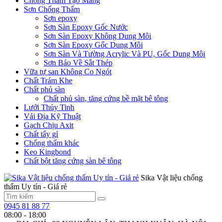
Chống Thấm Tạo Màng
Sơn Chống Thấm
Sơn epoxy
Sơn Sàn Epoxy Gốc Nước
Sơn Sàn Epoxy Không Dung Môi
Sơn Sàn Epoxy Gốc Dung Môi
Sơn Sàn Và Tường Acrylic Và PU, Gốc Dung Môi
Sơn Bảo Về Sắt Thép
Vữa tự san Không Co Ngót
Chất Trám Khe
Chất phủ sàn
Chất phủ sàn, tăng cứng bề mặt bê tông
Lưới Thủy Tinh
Vải Địa Kỹ Thuật
Gạch Chịu Axit
Chất tẩy gỉ
Chống thấm khác
Keo Kingbond
Chất bột tăng cứng sàn bê tông
Sika Vật liệu chống
thấm Uy tín - Giá rẻ
0945 81 88 77
08:00 - 18:00