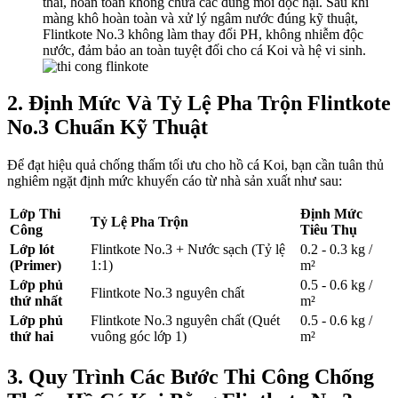
thái, hoàn toàn không chứa các dung môi độc hại. Sau khi
màng khô hoàn toàn và xử lý ngâm nước đúng kỹ thuật,
Flintkote No.3 không làm thay đổi PH, không nhiễm độc
nước, đảm bảo an toàn tuyệt đối cho cá Koi và hệ vi sinh.
2. Định Mức Và Tỷ Lệ Pha Trộn Flintkote
No.3 Chuẩn Kỹ Thuật
Để đạt hiệu quả chống thấm tối ưu cho hồ cá Koi, bạn cần tuân thủ
nghiêm ngặt định mức khuyến cáo từ nhà sản xuất như sau:
Lớp Thi
Định Mức
Tỷ Lệ Pha Trộn
Công
Tiêu Thụ
Lớp lót
Flintkote No.3 + Nước sạch (Tỷ lệ
0.2 - 0.3 kg /
(Primer)
1:1)
m²
Lớp phủ
0.5 - 0.6 kg /
Flintkote No.3 nguyên chất
thứ nhất
m²
Lớp phủ
Flintkote No.3 nguyên chất (Quét
0.5 - 0.6 kg /
thứ hai
vuông góc lớp 1)
m²
3. Quy Trình Các Bước Thi Công Chống