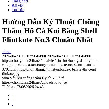
Trang nhất
Bài viết
Tin Tức
Hướng Dẫn Kỹ Thuật Chống
Thấm Hồ Cá Koi Bằng Shell
Flintkote No.3 Chuẩn Nhất
admin
2026-06-23T05:07:56-04:00
2026-06-23T05:07:56-04:00
https://chongtham24h.net/c-baiviet/Tin-Tuc/huong-dan-ky-thuat-
chong-tham-ho-ca-koi-bang-shell-flintkote-no-3-chuan-nhat-
370.html
https://chongtham24h.net/uploads/c-baiviet/thi-cong-
flinkote.jpg
Sika Vật liệu chống thấm Uy tín - Giá rẻ
https://chongtham24h.net/uploads/logo.jpg
Thứ ba - 23/06/2026 04:43