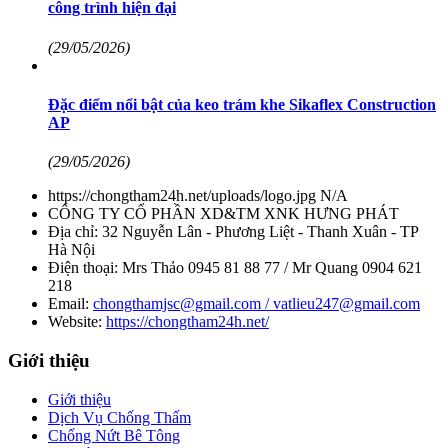
công trình hiện đại
(29/05/2026)
Đặc điểm nổi bật của keo trám khe Sikaflex Construction
AP
(29/05/2026)
https://chongtham24h.net/uploads/logo.jpg
N/A
CÔNG TY CỔ PHẦN XD&TM XNK HƯNG PHÁT
Địa chỉ:
32 Nguyễn Lân - Phương Liệt - Thanh Xuân - TP
Hà Nội
Điện thoại:
Mrs Thảo 0945 81 88 77 / Mr Quang 0904 621
218
Email:
chongthamjsc@gmail.com / vatlieu247@gmail.com
Website:
https://chongtham24h.net/
Giới thiệu
Giới thiệu
Dịch Vụ Chống Thấm
Chống Nứt Bê Tông