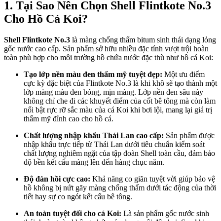
1. Tại Sao Nên Chọn Shell Flintkote No.3
Cho Hồ Cá Koi?
Shell Flintkote No.3
là màng chống thấm bitum sinh thái dạng lỏng
gốc nước cao cấp. Sản phẩm sở hữu nhiều đặc tính vượt trội hoàn
toàn phù hợp cho môi trường hồ chứa nước đặc thù như hồ cá Koi:
Tạo lớp nền màu đen thẩm mỹ tuyệt đẹp:
Một ưu điểm
cực kỳ đặc biệt của Flintkote No.3 là khi khô sẽ tạo thành một
lớp màng màu đen bóng, mịn màng. Lớp nền đen sâu này
không chỉ che đi các khuyết điểm của cốt bê tông mà còn làm
nổi bật rực rỡ sắc màu của cá Koi khi bơi lội, mang lại giá trị
thẩm mỹ đỉnh cao cho hồ cá.
Chất lượng nhập khẩu Thái Lan cao cấp:
Sản phẩm được
nhập khẩu trực tiếp từ Thái Lan dưới tiêu chuẩn kiểm soát
chất lượng nghiêm ngặt của tập đoàn Shell toàn cầu, đảm bảo
độ bền kết cấu màng lên đến hàng chục năm.
Độ đàn hồi cực cao:
Khả năng co giãn tuyệt vời giúp bảo vệ
hồ không bị nứt gãy màng chống thấm dưới tác động của thời
tiết hay sự co ngót kết cấu bê tông.
An toàn tuyệt đối cho cá Koi:
Là sản phẩm gốc nước sinh