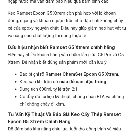
ngập nước mà vẫn đảm bảo hiệu quả bám dính cao.
Keo Ramset Epcon G5 Xtrem còn phù hợp với lỗ khoan
đứng, ngang và khoan ngược trần nhờ đặc tính không chảy
xệ của epoxy nguyên chất. Điều này giúp giảm hao hụt vật tư
và nâng cao chất lượng thi công thực tế.
Dấu hiệu nhận biết Ramset G5 Xtrem chính hãng
Hiện nay nhiều khách hàng vẫn nhầm lẫn giữa G5 Pro và G5
Xtrem. Để nhận biết đúng sản phẩm mới, cần lưu ý:
Bao bì ghi rõ
Ramset ChemSet Epcon G5 Xtrem
.
Keo sau khi trộn có
màu đỏ cam đặc trưng
.
Dung tích 600ml, tỷ lệ trộn 2:1.
Có đầy đủ tài liệu kỹ thuật, chứng nhận ETA và chứng
chỉ chống cháy đi kèm.
Tư Vấn Kỹ Thuật Và Báo Giá Keo Cấy Thép Ramset
Epcon G5 Xtrem Chính Hãng
Để đảm bảo khả năng chịu lực, tuổi thọ công trình và hiệu