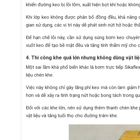
khiến đường keo bị lồi lõm, xuất hiện bọt khí hoặc khôn
Khi lớp keo không được phân bố đồng đều, khả năng 
gian sử dụng, các vị trí này dễ phát sinh nứt hở hoặc t
Để hạn chế lỗi này, cần sử dụng súng bơm keo chuyên
vuốt keo để tạo bề mặt đều và tăng tính thẩm mỹ cho c
4. Thi công khe quá lớn nhưng không dùng vật li
Một sai lầm khá phổ biến khác là bơm trực tiếp Sikaf
liệu chèn khe.
Việc này không chỉ gây lãng phí keo mà còn làm giảm h
hơn và dễ xảy ra tình trạng nứt hoặc bong tách trong qu
Đối với các khe lớn, nên sử dụng thêm thanh chèn khe p
vật liệu và tăng tuổi thọ cho đường trám khe.