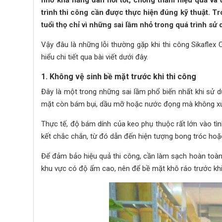
nhờ khả năng đàn hồi tốt, chống thấm hiệu quả và 
trình thi công cần được thực hiện đúng kỹ thuật. Tr
tuổi thọ chỉ vì những sai lầm nhỏ trong quá trình sử
Vậy đâu là những lỗi thường gặp khi thi công Sikafle
hiểu chi tiết qua bài viết dưới đây.
1. Không vệ sinh bề mặt trước khi thi công
Đây là một trong những sai lầm phổ biến nhất khi sử 
mặt còn bám bụi, dầu mỡ hoặc nước đọng mà không xử 
Thực tế, độ bám dính của keo phụ thuộc rất lớn vào tìn
kết chắc chắn, từ đó dẫn đến hiện tượng bong tróc hoặ
Để đảm bảo hiệu quả thi công, cần làm sạch hoàn toàn 
khu vực có độ ẩm cao, nên để bề mặt khô ráo trước kh