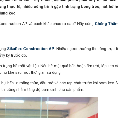
độ bám dính cao. Tuy nhiên, để sản phẩm phát huy tối đa hiệu
ong thực tế, nhiều công trình gặp tình trạng bong tróc, nứt hở 
 dụng keo.
x Construction AP và cách khắc phục ra sao? Hãy cùng
Chống Thấm
dụng
Sikaflex Construction AP
. Nhiều người thường thi công trực t
lý kỹ trước đó.
h trạng bề mặt vật liệu. Nếu bề mặt quá bẩn hoặc ẩm ướt, lớp keo sẽ
c hở khe sau một thời gian sử dụng.
bụi bẩn, xi măng thừa, dầu mỡ và các tạp chất trước khi bơm keo. 
i thi công nhằm tăng độ bám dính cho sản phẩm.