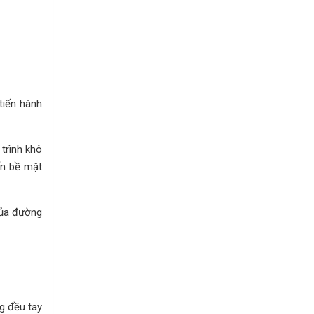
 tiến hành
trình khô
ến bề mặt
của đường
g đều tay