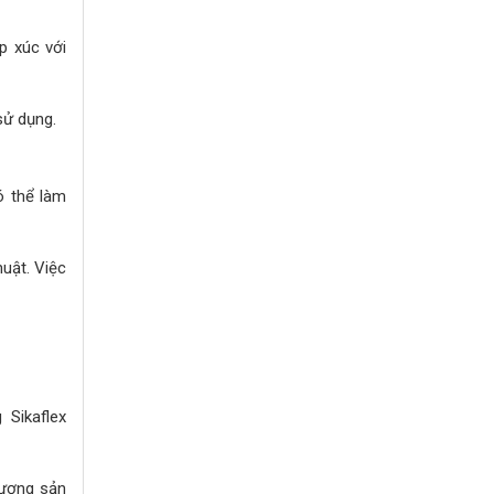
p xúc với
sử dụng.
ó thể làm
uật. Việc
 Sikaflex
lượng sản