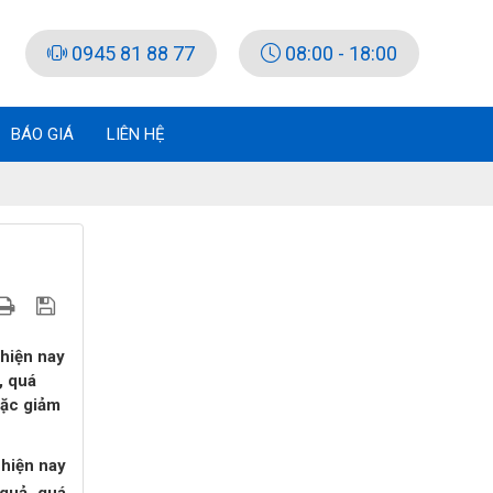
0945 81 88 77
08:00 - 18:00
BÁO GIÁ
LIÊN HỆ
 hiện nay
, quá
oặc giảm
 hiện nay