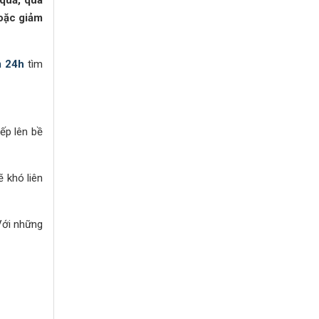
 quả, quá
hoặc giảm
 24h
tìm
iếp lên bề
 khó liên
Với những