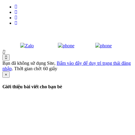
Bạn đã không sử dụng Site,
Bấm vào đây để duy trì trạng thái đăng
nhập
. Thời gian chờ:
60
giây
×
Giới thiệu bài viết cho bạn bè