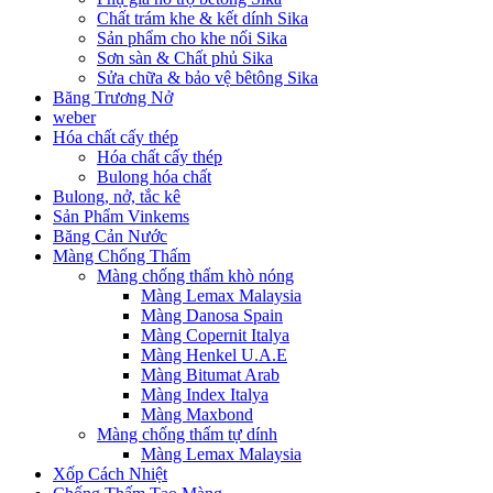
Chất trám khe & kết dính Sika
Sản phẩm cho khe nối Sika
Sơn sàn & Chất phủ Sika
Sửa chữa & bảo vệ bêtông Sika
Băng Trương Nở
weber
Hóa chất cấy thép
Hóa chất cấy thép
Bulong hóa chất
Bulong, nở, tắc kê
Sản Phẩm Vinkems
Băng Cản Nước
Màng Chống Thấm
Màng chống thấm khò nóng
Màng Lemax Malaysia
Màng Danosa Spain
Màng Copernit Italya
Màng Henkel U.A.E
Màng Bitumat Arab
Màng Index Italya
Màng Maxbond
Màng chống thấm tự dính
Màng Lemax Malaysia
Xốp Cách Nhiệt