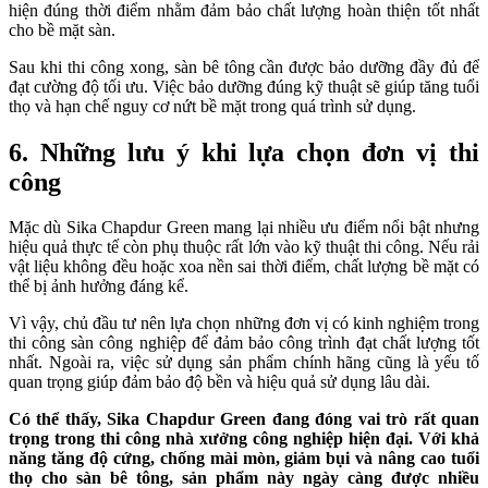
hiện đúng thời điểm nhằm đảm bảo chất lượng hoàn thiện tốt nhất
cho bề mặt sàn.
Sau khi thi công xong, sàn bê tông cần được bảo dưỡng đầy đủ để
đạt cường độ tối ưu. Việc bảo dưỡng đúng kỹ thuật sẽ giúp tăng tuổi
thọ và hạn chế nguy cơ nứt bề mặt trong quá trình sử dụng.
6. Những lưu ý khi lựa chọn đơn vị thi
công
Mặc dù Sika Chapdur Green mang lại nhiều ưu điểm nổi bật nhưng
hiệu quả thực tế còn phụ thuộc rất lớn vào kỹ thuật thi công. Nếu rải
vật liệu không đều hoặc xoa nền sai thời điểm, chất lượng bề mặt có
thể bị ảnh hưởng đáng kể.
Vì vậy, chủ đầu tư nên lựa chọn những đơn vị có kinh nghiệm trong
thi công sàn công nghiệp để đảm bảo công trình đạt chất lượng tốt
nhất. Ngoài ra, việc sử dụng sản phẩm chính hãng cũng là yếu tố
quan trọng giúp đảm bảo độ bền và hiệu quả sử dụng lâu dài.
Có thể thấy, Sika Chapdur Green đang đóng vai trò rất quan
trọng trong thi công nhà xưởng công nghiệp hiện đại. Với khả
năng tăng độ cứng, chống mài mòn, giảm bụi và nâng cao tuổi
thọ cho sàn bê tông, sản phẩm này ngày càng được nhiều