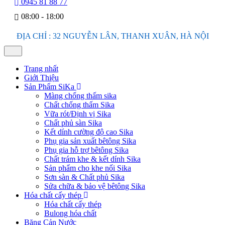
0945 81 88 77
08:00 - 18:00
ĐỊA CHỈ : 32 NGUYỄN LÂN, THANH XUÂN, HÀ NỘI
Trang nhất
Giới Thiệu
Sản Phẩm SiKa
Màng chống thấm sika
Chất chống thấm Sika
Vữa rót/Định vị Sika
Chất phủ sàn Sika
Kết dính cường độ cao Sika
Phụ gia sản xuất bêtông Sika
Phụ gia hỗ trợ bêtông Sika
Chất trám khe & kết dính Sika
Sản phẩm cho khe nối Sika
Sơn sàn & Chất phủ Sika
Sửa chữa & bảo vệ bêtông Sika
Hóa chất cấy thép
Hóa chất cấy thép
Bulong hóa chất
Băng Cản Nước