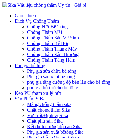
Giới Thiệu
Dịch Vụ Chống Thấm
Chống Nứt Bê Tông
Chống Thấm Mái
Chống Thấm Sàn Vệ Sinh
Chống Thấm Bể Bơi
Chống Thấm Thang Máy
Chống Thấm Sân Thượng
Chống Thấm Tầng Hầm
Phụ gia bê tông
Phụ gia sửa chữa bê tông
Phụ gia sản xuất bê tông
phụ gia tăng cường độ bền lâu cho bê tông
phụ gia hỗ trợ cho bê tông
Keo PU foam xử lý nứt
Sản Phẩm SiKa
Màng chống thấm sika
Chất chống thấm Sika
Vữa rót/Định vị Sika
Chất phủ sàn Sika
Kết dính cường độ cao Sika
Phụ gia sản xuất bêtông Sika
Phụ gia hỗ trợ bêtông Sika