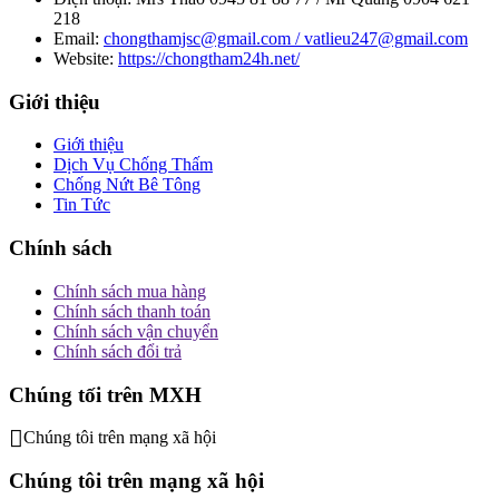
218
Email:
chongthamjsc@gmail.com / vatlieu247@gmail.com
Website:
https://chongtham24h.net/
Giới thiệu
Giới thiệu
Dịch Vụ Chống Thấm
Chống Nứt Bê Tông
Tin Tức
Chính sách
Chính sách mua hàng
Chính sách thanh toán
Chính sách vận chuyển
Chính sách đổi trả
Chúng tối trên MXH
Chúng tôi trên mạng xã hội
Chúng tôi trên mạng xã hội