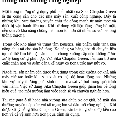
trong nhà xưởng công nghiệp
Một trong những ứng dụng phổ biến nhất của Sika Chapdur Green
là thi công sàn cho các nhà máy sản xuất công nghiệp. Đây là
những khu vực thường xuyên chịu tác động mạnh từ máy móc và
thiết bị vận hành liên tục. Khi sử dụng vật liệu tăng cứng bề mặt,
nền sàn có khả năng chống mài mòn tốt hơn rất nhiều so với bê tông
thông thường.
Trong các kho hàng và trung tâm logistics, sản phẩm giúp tăng khả
năng chịu tải cho sàn bê tông. Xe nâng và hàng hóa di chuyển liên
tục có thể làm bề mặt sàn nhanh chóng xuống cấp nếu không được
xử lý tăng cứng phù hợp. Với Sika Chapdur Green, nền sàn trở nên
chắc chắn hơn và giảm đáng kể nguy cơ bong tróc hay nứt vỡ.
Ngoài ra, sản phẩm còn được ứng dụng trong các xưởng cơ khí, nhà
máy chế tạo hoặc khu sản xuất có mật độ hoạt động cao. Những
khu vực này thường phát sinh nhiều ma sát và bụi trong quá trình
vận hành. Việc sử dụng Sika Chapdur Green giúp giảm bụi bê tông
hiệu quả, tạo môi trường làm việc sạch sẽ và chuyên nghiệp hơn.
Tại các gara ô tô hoặc nhà xưởng sửa chữa xe cơ giới, bề mặt sàn
thường xuyên tiếp xúc với tải trọng lớn và dầu mỡ công nghiệp. Khi
được xử lý bằng Sika Chapdur Green, sàn bê tông sẽ có độ bền cao
hơn và dễ vệ sinh hơn trong quá trình sử dụng.