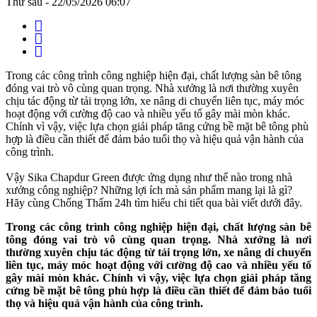
Thứ sáu - 22/05/2026 06:07
Trong các công trình công nghiệp hiện đại, chất lượng sàn bê tông
đóng vai trò vô cùng quan trọng. Nhà xưởng là nơi thường xuyên
chịu tác động từ tải trọng lớn, xe nâng di chuyển liên tục, máy móc
hoạt động với cường độ cao và nhiều yếu tố gây mài mòn khác.
Chính vì vậy, việc lựa chọn giải pháp tăng cứng bề mặt bê tông phù
hợp là điều cần thiết để đảm bảo tuổi thọ và hiệu quả vận hành của
công trình.
Vậy Sika Chapdur Green được ứng dụng như thế nào trong nhà
xưởng công nghiệp? Những lợi ích mà sản phẩm mang lại là gì?
Hãy cùng Chống Thấm 24h tìm hiểu chi tiết qua bài viết dưới đây.
Trong các công trình công nghiệp hiện đại, chất lượng sàn bê
tông đóng vai trò vô cùng quan trọng. Nhà xưởng là nơi
thường xuyên chịu tác động từ tải trọng lớn, xe nâng di chuyển
liên tục, máy móc hoạt động với cường độ cao và nhiều yếu tố
gây mài mòn khác. Chính vì vậy, việc lựa chọn giải pháp tăng
cứng bề mặt bê tông phù hợp là điều cần thiết để đảm bảo tuổi
thọ và hiệu quả vận hành của công trình.