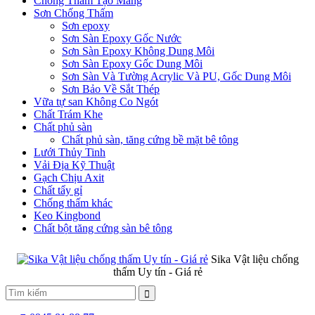
Chống Thấm Tạo Màng
Sơn Chống Thấm
Sơn epoxy
Sơn Sàn Epoxy Gốc Nước
Sơn Sàn Epoxy Không Dung Môi
Sơn Sàn Epoxy Gốc Dung Môi
Sơn Sàn Và Tường Acrylic Và PU, Gốc Dung Môi
Sơn Bảo Về Sắt Thép
Vữa tự san Không Co Ngót
Chất Trám Khe
Chất phủ sàn
Chất phủ sàn, tăng cứng bề mặt bê tông
Lưới Thủy Tinh
Vải Địa Kỹ Thuật
Gạch Chịu Axit
Chất tẩy gỉ
Chống thấm khác
Keo Kingbond
Chất bột tăng cứng sàn bê tông
Sika Vật liệu chống
thấm Uy tín - Giá rẻ