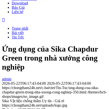
Download
Báo Giá
Liên hệ
Trang nhất
Bài viết
Tin Tức
Ứng dụng của Sika Chapdur
Green trong nhà xưởng công
nghiệp
admin
2026-05-22T06:17:43-04:00
2026-05-22T06:17:43-04:00
https://chongtham24h.net/c-baiviet/Tin-Tuc/ung-dung-cua-sika-
chapdur-green-trong-nha-xuong-cong-nghiep-350.html
/themes/bcb-
shops/images/no_image.gif
Sika Vật liệu chống thấm Uy tín - Giá rẻ
https://chongtham24h.net/uploads/logo.jpg