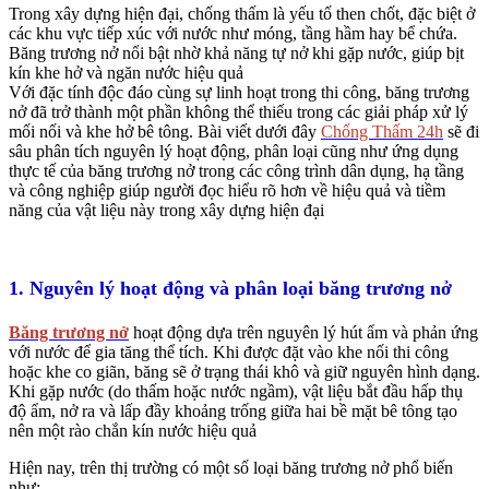
Trong xây dựng hiện đại, chống thấm là yếu tố then chốt, đặc biệt ở
các khu vực tiếp xúc với nước như móng, tầng hầm hay bể chứa.
Băng trương nở nổi bật nhờ khả năng tự nở khi gặp nước, giúp bịt
kín khe hở và ngăn nước hiệu quả
Với đặc tính độc đáo cùng sự linh hoạt trong thi công, băng trương
nở đã trở thành một phần không thể thiếu trong các giải pháp xử lý
mối nối và khe hở bê tông. Bài viết dưới đây
Chống Thấm 24h
sẽ đi
sâu phân tích nguyên lý hoạt động, phân loại cũng như ứng dụng
thực tế của băng trương nở trong các công trình dân dụng, hạ tầng
và công nghiệp giúp người đọc hiểu rõ hơn về hiệu quả và tiềm
năng của vật liệu này trong xây dựng hiện đại
1. Nguyên lý hoạt động và phân loại băng trương nở
Băng trương nở
hoạt động dựa trên nguyên lý hút ẩm và phản ứng
với nước để gia tăng thể tích. Khi được đặt vào khe nối thi công
hoặc khe co giãn, băng sẽ ở trạng thái khô và giữ nguyên hình dạng.
Khi gặp nước (do thấm hoặc nước ngầm), vật liệu bắt đầu hấp thụ
độ ẩm, nở ra và lấp đầy khoảng trống giữa hai bề mặt bê tông tạo
nên một rào chắn kín nước hiệu quả
Hiện nay, trên thị trường có một số loại băng trương nở phổ biến
như: