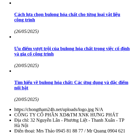
Cách lựa chọn bulong hóa chất cho từng loại vật liệu
công trình
(26/05/2025)
Ưu điểm vượt trội của bulong hóa chất trong việc cố định
và gia cố công trình
(20/05/2025)
Tìm hiểu về bulong hóa chất: Các ứng dụng và đặc điểm
nổi bật
(20/05/2025)
https://chongtham24h.net/uploads/logo.jpg
N/A
CÔNG TY CỔ PHẦN XD&TM XNK HƯNG PHÁT
Địa chỉ:
32 Nguyễn Lân - Phương Liệt - Thanh Xuân - TP
Hà Nội
Điện thoại:
Mrs Thảo 0945 81 88 77 / Mr Quang 0904 621