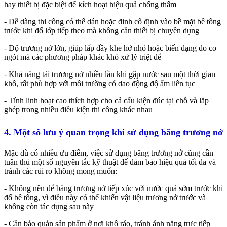
hay thiết bị đặc biệt để kích hoạt hiệu quả chống thấm
- Dễ dàng thi công có thể dán hoặc đinh cố định vào bề mặt bê tông
trước khi đổ lớp tiếp theo mà không cần thiết bị chuyên dụng
- Độ trương nở lớn, giúp lấp đầy khe hở nhỏ hoặc biến dạng do co
ngót mà các phương pháp khác khó xử lý triệt để
- Khả năng tái trương nở nhiều lần khi gặp nước sau một thời gian
khô, rất phù hợp với môi trường có dao động độ ẩm liên tục
- Tính linh hoạt cao thích hợp cho cả cấu kiện đúc tại chỗ và lắp
ghép trong nhiều điều kiện thi công khác nhau
4. Một số lưu ý quan trọng khi sử dụng băng trương nở
Mặc dù có nhiều ưu điểm, việc sử dụng băng trương nở cũng cần
tuân thủ một số nguyên tắc kỹ thuật để đảm bảo hiệu quả tối đa và
tránh các rủi ro không mong muốn:
- Không nên để băng trương nở tiếp xúc với nước quá sớm trước khi
đổ bê tông, vì điều này có thể khiến vật liệu trương nở trước và
không còn tác dụng sau này
- Cần bảo quản sản phẩm ở nơi khô ráo, tránh ánh nắng trực tiếp