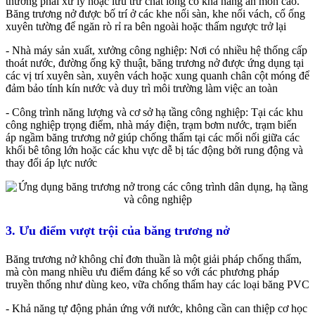
thường phải xử lý hoặc lưu trữ chất lỏng có khả năng ăn mòn cao.
Băng trương nở được bố trí ở các khe nối sàn, khe nối vách, cổ ống
xuyên tường để ngăn rò rỉ ra bên ngoài hoặc thấm ngược trở lại
- Nhà máy sản xuất, xưởng công nghiệp: Nơi có nhiều hệ thống cấp
thoát nước, đường ống kỹ thuật, băng trương nở được ứng dụng tại
các vị trí xuyên sàn, xuyên vách hoặc xung quanh chân cột móng để
đảm bảo tính kín nước và duy trì môi trường làm việc an toàn
- Công trình năng lượng và cơ sở hạ tầng công nghiệp: Tại các khu
công nghiệp trọng điểm, nhà máy điện, trạm bơm nước, trạm biến
áp ngầm băng trương nở giúp chống thấm tại các mối nối giữa các
khối bê tông lớn hoặc các khu vực dễ bị tác động bởi rung động và
thay đổi áp lực nước
3. Ưu điểm vượt trội của băng trương nở
Băng trương nở không chỉ đơn thuần là một giải pháp chống thấm,
mà còn mang nhiều ưu điểm đáng kể so với các phương pháp
truyền thống như dùng keo, vữa chống thấm hay các loại băng PVC
- Khả năng tự động phản ứng với nước, không cần can thiệp cơ học