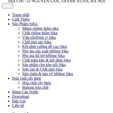
ĐỊA CHỈ : 32 NGUYỄN LÂN, THANH XUÂN, HÀ NỘI
Trang nhất
Giới Thiệu
Sản Phẩm SiKa
Màng chống thấm sika
Chất chống thấm Sika
Vữa rót/Định vị Sika
Chất phủ sàn Sika
Kết dính cường độ cao Sika
Phụ gia sản xuất bêtông Sika
Phụ gia hỗ trợ bêtông Sika
Chất trám khe & kết dính Sika
Sản phẩm cho khe nối Sika
Sơn sàn & Chất phủ Sika
Sửa chữa & bảo vệ bêtông Sika
Hóa chất cấy thép
Hóa chất cấy thép
Bulong hóa chất
Băng Cản Nước
Download
Báo Giá
Liên hệ