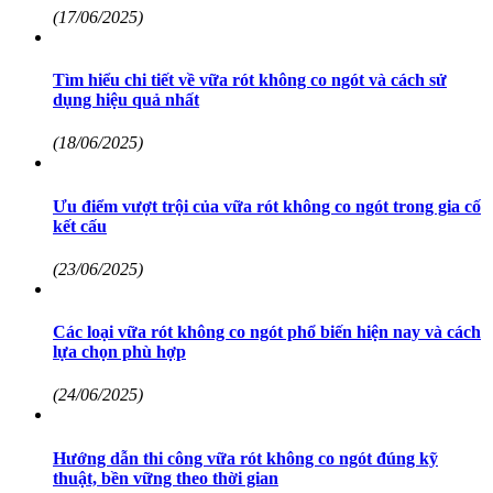
(17/06/2025)
Tìm hiểu chi tiết về vữa rót không co ngót và cách sử
dụng hiệu quả nhất
(18/06/2025)
Ưu điểm vượt trội của vữa rót không co ngót trong gia cố
kết cấu
(23/06/2025)
Các loại vữa rót không co ngót phổ biến hiện nay và cách
lựa chọn phù hợp
(24/06/2025)
Hướng dẫn thi công vữa rót không co ngót đúng kỹ
thuật, bền vững theo thời gian