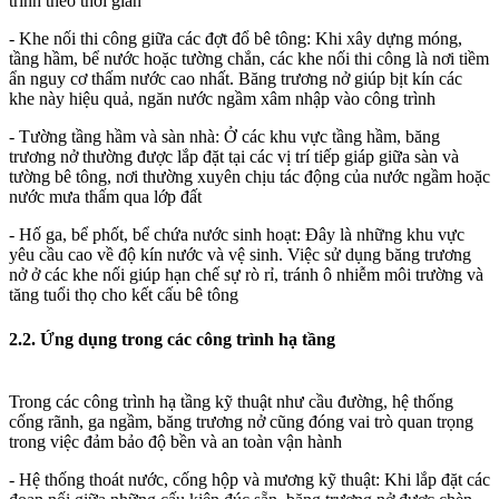
trình theo thời gian
- Khe nối thi công giữa các đợt đổ bê tông: Khi xây dựng móng,
tầng hầm, bể nước hoặc tường chắn, các khe nối thi công là nơi tiềm
ẩn nguy cơ thấm nước cao nhất. Băng trương nở giúp bịt kín các
khe này hiệu quả, ngăn nước ngầm xâm nhập vào công trình
- Tường tầng hầm và sàn nhà: Ở các khu vực tầng hầm, băng
trương nở thường được lắp đặt tại các vị trí tiếp giáp giữa sàn và
tường bê tông, nơi thường xuyên chịu tác động của nước ngầm hoặc
nước mưa thấm qua lớp đất
- Hố ga, bể phốt, bể chứa nước sinh hoạt: Đây là những khu vực
yêu cầu cao về độ kín nước và vệ sinh. Việc sử dụng băng trương
nở ở các khe nối giúp hạn chế sự rò rỉ, tránh ô nhiễm môi trường và
tăng tuổi thọ cho kết cấu bê tông
2.2. Ứng dụng trong các công trình hạ tầng
Trong các công trình hạ tầng kỹ thuật như cầu đường, hệ thống
cống rãnh, ga ngầm, băng trương nở cũng đóng vai trò quan trọng
trong việc đảm bảo độ bền và an toàn vận hành
- Hệ thống thoát nước, cống hộp và mương kỹ thuật: Khi lắp đặt các