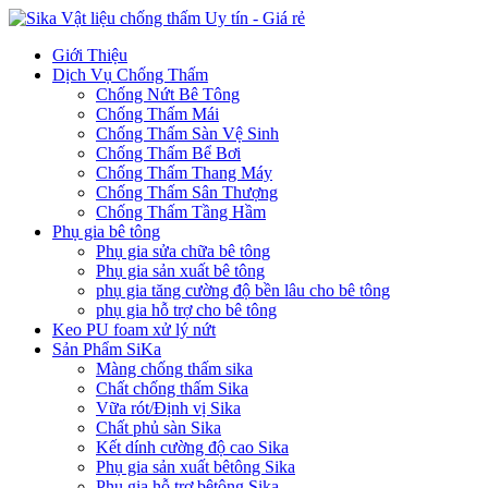
Giới Thiệu
Dịch Vụ Chống Thấm
Chống Nứt Bê Tông
Chống Thấm Mái
Chống Thấm Sàn Vệ Sinh
Chống Thấm Bể Bơi
Chống Thấm Thang Máy
Chống Thấm Sân Thượng
Chống Thấm Tầng Hầm
Phụ gia bê tông
Phụ gia sửa chữa bê tông
Phụ gia sản xuất bê tông
phụ gia tăng cường độ bền lâu cho bê tông
phụ gia hỗ trợ cho bê tông
Keo PU foam xử lý nứt
Sản Phẩm SiKa
Màng chống thấm sika
Chất chống thấm Sika
Vữa rót/Định vị Sika
Chất phủ sàn Sika
Kết dính cường độ cao Sika
Phụ gia sản xuất bêtông Sika
Phụ gia hỗ trợ bêtông Sika