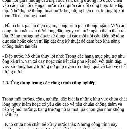
đoạn nối giữa những cấu kiện đúc sẵn, băng trương nở được chèn
vào các mối nối để ngăn nước rò rỉ giữa các đốt cống hoặc khe lắp
ráp. Nhờ đó, hệ thống thoát nước hoạt động hiệu quả, không bị xói
mòn đất nền xung quanh
- Hầm chui, ga tàu điện ngầm, công trình giao thông ngầm: Với các
công trình nằm sâu dưới lòng đất, nguy cơ nước ngầm thẩm thấu rất
lớn. Băng trương nở được sử dụng tại các mối nối cấu kiện bê tông
đúc sẵn hoặc các vị trí lắp đặt ống kỹ thuật để đảm bảo khả năng
chống thấm lâu dài
- Đập nước, hồ chứa thủy lợi nhỏ: Trong các hạng mục phụ trợ như
ống xả tràn, van xả đáy hoặc các kết cấu phụ kết nối với thân đập,
việc sử dụng băng trương nở giúp ngăn rò rỉ hiệu quả và bảo vệ chất
lượng nước
2.3. Ứng dụng trong các công trình công nghiệp
Trong môi trường công nghiệp, đặc biệt là những khu vực chứa chất
lỏng nguy hiểm hoặc có yêu cầu cao về tiêu chuẩn chống thấm và
bảo vệ môi trường, băng trương nở là một lựa chọn gần như không
thể thiếu
- Kho chứa hóa chất, bể xử lý nước thải: Những công trình này