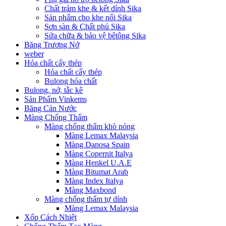
Chất trám khe & kết dính Sika
Sản phẩm cho khe nối Sika
Sơn sàn & Chất phủ Sika
Sửa chữa & bảo vệ bêtông Sika
Băng Trương Nở
weber
Hóa chất cấy thép
Hóa chất cấy thép
Bulong hóa chất
Bulong, nở, tắc kê
Sản Phẩm Vinkems
Băng Cản Nước
Màng Chống Thấm
Màng chống thấm khò nóng
Màng Lemax Malaysia
Màng Danosa Spain
Màng Copernit Italya
Màng Henkel U.A.E
Màng Bitumat Arab
Màng Index Italya
Màng Maxbond
Màng chống thấm tự dính
Màng Lemax Malaysia
Xốp Cách Nhiệt