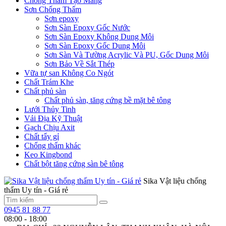
Chống Thấm Tạo Màng
Sơn Chống Thấm
Sơn epoxy
Sơn Sàn Epoxy Gốc Nước
Sơn Sàn Epoxy Không Dung Môi
Sơn Sàn Epoxy Gốc Dung Môi
Sơn Sàn Và Tường Acrylic Và PU, Gốc Dung Môi
Sơn Bảo Về Sắt Thép
Vữa tự san Không Co Ngót
Chất Trám Khe
Chất phủ sàn
Chất phủ sàn, tăng cứng bề mặt bê tông
Lưới Thủy Tinh
Vải Địa Kỹ Thuật
Gạch Chịu Axit
Chất tẩy gỉ
Chống thấm khác
Keo Kingbond
Chất bột tăng cứng sàn bê tông
Sika Vật liệu chống
thấm Uy tín - Giá rẻ
0945 81 88 77
08:00 - 18:00