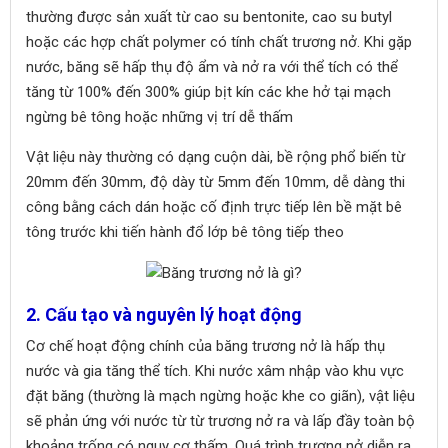
thường được sản xuất từ cao su bentonite, cao su butyl
hoặc các hợp chất polymer có tính chất trương nở. Khi gặp
nước, băng sẽ hấp thụ độ ẩm và nở ra với thể tích có thể
tăng từ 100% đến 300% giúp bịt kín các khe hở tại mạch
ngừng bê tông hoặc những vị trí dễ thấm
Vật liệu này thường có dạng cuộn dài, bề rộng phổ biến từ
20mm đến 30mm, độ dày từ 5mm đến 10mm, dễ dàng thi
công bằng cách dán hoặc cố định trực tiếp lên bề mặt bê
tông trước khi tiến hành đổ lớp bê tông tiếp theo
2. Cấu tạo và nguyên lý hoạt động
Cơ chế hoạt động chính của băng trương nở là hấp thụ
nước và gia tăng thể tích. Khi nước xâm nhập vào khu vực
đặt băng (thường là mạch ngừng hoặc khe co giãn), vật liệu
sẽ phản ứng với nước từ từ trương nở ra và lấp đầy toàn bộ
khoảng trống có nguy cơ thấm. Quá trình trương nở diễn ra