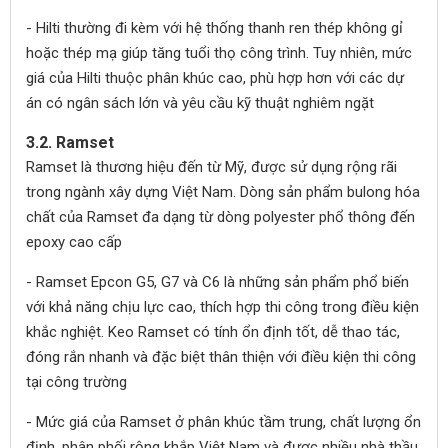
- Hilti thường đi kèm với hệ thống thanh ren thép không gỉ
hoặc thép mạ giúp tăng tuổi thọ công trình. Tuy nhiên, mức
giá của Hilti thuộc phân khúc cao, phù hợp hơn với các dự
án có ngân sách lớn và yêu cầu kỹ thuật nghiêm ngặt
3.2. Ramset
Ramset là thương hiệu đến từ Mỹ, được sử dụng rộng rãi
trong ngành xây dựng Việt Nam. Dòng sản phẩm bulong hóa
chất của Ramset đa dạng từ dòng polyester phổ thông đến
epoxy cao cấp
- Ramset Epcon G5, G7 và C6 là những sản phẩm phổ biến
với khả năng chịu lực cao, thích hợp thi công trong điều kiện
khắc nghiệt. Keo Ramset có tính ổn định tốt, dễ thao tác,
đóng rắn nhanh và đặc biệt thân thiện với điều kiện thi công
tại công trường
- Mức giá của Ramset ở phân khúc tầm trung, chất lượng ổn
định, phân phối rộng khắp Việt Nam và được nhiều nhà thầu