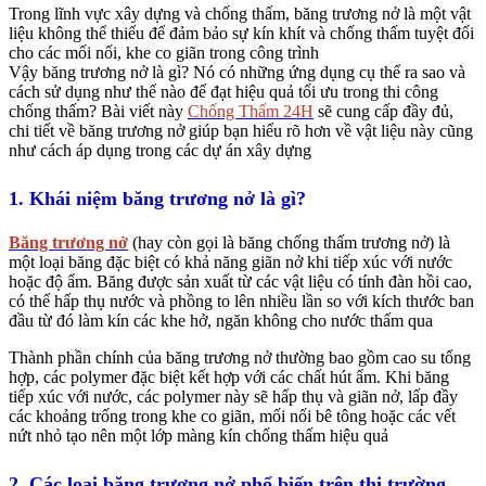
Trong lĩnh vực xây dựng và chống thấm, băng trương nở là một vật
liệu không thể thiếu để đảm bảo sự kín khít và chống thấm tuyệt đối
cho các mối nối, khe co giãn trong công trình
Vậy băng trương nở là gì? Nó có những ứng dụng cụ thể ra sao và
cách sử dụng như thế nào để đạt hiệu quả tối ưu trong thi công
chống thấm? Bài viết này
Chống Thấm 24H
sẽ cung cấp đầy đủ,
chi tiết về băng trương nở giúp bạn hiểu rõ hơn về vật liệu này cũng
như cách áp dụng trong các dự án xây dựng
1. Khái niệm băng trương nở là gì?
Băng trương nở
(hay còn gọi là băng chống thấm trương nở) là
một loại băng đặc biệt có khả năng giãn nở khi tiếp xúc với nước
hoặc độ ẩm. Băng được sản xuất từ các vật liệu có tính đàn hồi cao,
có thể hấp thụ nước và phồng to lên nhiều lần so với kích thước ban
đầu từ đó làm kín các khe hở, ngăn không cho nước thấm qua
Thành phần chính của băng trương nở thường bao gồm cao su tổng
hợp, các polymer đặc biệt kết hợp với các chất hút ẩm. Khi băng
tiếp xúc với nước, các polymer này sẽ hấp thụ và giãn nở, lấp đầy
các khoảng trống trong khe co giãn, mối nối bê tông hoặc các vết
nứt nhỏ tạo nên một lớp màng kín chống thấm hiệu quả
2. Các loại băng trương nở phổ biến trên thị trường