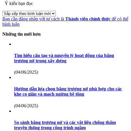
Ý kiến bạn đọc
Bạn cần đăng nhập với tư cách là
Thành viên chính thức
để có thể
bình luận
Những tin mới hơn
Tìm hiểu cấu tạo và nguyên lý hoạt động của băng
trương nở trong xây dựng
(04/06/2025)
Hướng dẫn lựa chọn băng trương nở phù hợp cho các
khe co giãn và mạch ngừng bê tông
(04/06/2025)
So sánh băng trương nở và các vật liệu chống thấm
truyền thống trong công trình ngầm