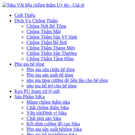
Giới Thiệu
Dịch Vụ Chống Thấm
Chống Nứt Bê Tông
Chống Thấm Mái
Chống Thấm Sàn Vệ Sinh
Chống Thấm Bể Bơi
Chống Thấm Thang Máy
Chống Thấm Sân Thượng
Chống Thấm Tầng Hầm
Phụ gia bê tông
Phụ gia sửa chữa bê tông
Phụ gia sản xuất bê tông
phụ gia tăng cường độ bền lâu cho bê tông
phụ gia hỗ trợ cho bê tông
Keo PU foam xử lý nứt
Sản Phẩm SiKa
Màng chống thấm sika
Chất chống thấm Sika
Vữa rót/Định vị Sika
Chất phủ sàn Sika
Kết dính cường độ cao Sika
Phụ gia sản xuất bêtông Sika
Phụ gia hỗ trợ bêtông Sika