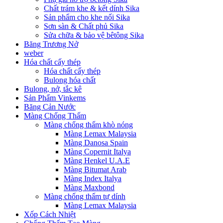
Chất trám khe & kết dính Sika
Sản phẩm cho khe nối Sika
Sơn sàn & Chất phủ Sika
Sửa chữa & bảo vệ bêtông Sika
Băng Trương Nở
weber
Hóa chất cấy thép
Hóa chất cấy thép
Bulong hóa chất
Bulong, nở, tắc kê
Sản Phẩm Vinkems
Băng Cản Nước
Màng Chống Thấm
Màng chống thấm khò nóng
Màng Lemax Malaysia
Màng Danosa Spain
Màng Copernit Italya
Màng Henkel U.A.E
Màng Bitumat Arab
Màng Index Italya
Màng Maxbond
Màng chống thấm tự dính
Màng Lemax Malaysia
Xốp Cách Nhiệt