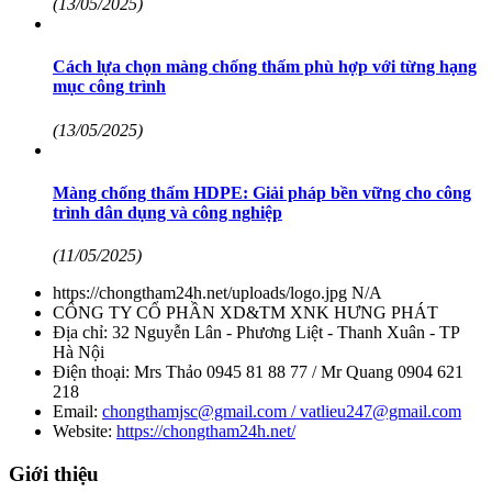
(13/05/2025)
Cách lựa chọn màng chống thấm phù hợp với từng hạng
mục công trình
(13/05/2025)
Màng chống thấm HDPE: Giải pháp bền vững cho công
trình dân dụng và công nghiệp
(11/05/2025)
https://chongtham24h.net/uploads/logo.jpg
N/A
CÔNG TY CỔ PHẦN XD&TM XNK HƯNG PHÁT
Địa chỉ:
32 Nguyễn Lân - Phương Liệt - Thanh Xuân - TP
Hà Nội
Điện thoại:
Mrs Thảo 0945 81 88 77 / Mr Quang 0904 621
218
Email:
chongthamjsc@gmail.com / vatlieu247@gmail.com
Website:
https://chongtham24h.net/
Giới thiệu