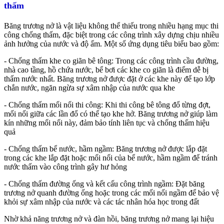
thấm
Băng trương nở là vật liệu không thể thiếu trong nhiều hạng mục thi
công chống thấm, đặc biệt trong các công trình xây dựng chịu nhiều
ảnh hưởng của nước và độ ẩm. Một số ứng dụng tiêu biểu bao gồm:
- Chống thấm khe co giãn bê tông: Trong các công trình cầu đường,
nhà cao tầng, hồ chứa nước, bể bơi các khe co giãn là điểm dễ bị
thấm nước nhất. Băng trương nở được đặt ở các khe này để tạo lớp
chắn nước, ngăn ngừa sự xâm nhập của nước qua khe
- Chống thấm mối nối thi công: Khi thi công bê tông đổ từng đợt,
mối nối giữa các lần đổ có thể tạo khe hở. Băng trương nở giúp làm
kín những mối nối này, đảm bảo tính liên tục và chống thấm hiệu
quả
- Chống thấm bể nước, hầm ngầm: Băng trương nở được lắp đặt
trong các khe lắp đặt hoặc mối nối của bể nước, hầm ngầm để tránh
nước thấm vào công trình gây hư hỏng
- Chống thấm đường ống và kết cấu công trình ngầm: Đặt băng
trương nở quanh đường ống hoặc trong các mối nối ngầm để bảo vệ
khỏi sự xâm nhập của nước và các tác nhân hóa học trong đất
Nhờ khả năng trương nở và đàn hồi, băng trương nở mang lại hiệu