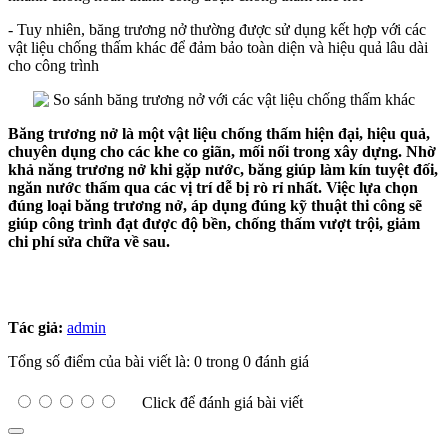
- Tuy nhiên, băng trương nở thường được sử dụng kết hợp với các
vật liệu chống thấm khác để đảm bảo toàn diện và hiệu quả lâu dài
cho công trình
Băng trương nở là một vật liệu chống thấm hiện đại, hiệu quả,
chuyên dụng cho các khe co giãn, mối nối trong xây dựng. Nhờ
khả năng trương nở khi gặp nước, băng giúp làm kín tuyệt đối,
ngăn nước thấm qua các vị trí dễ bị rò rỉ nhất. Việc lựa chọn
đúng loại băng trương nở, áp dụng đúng kỹ thuật thi công sẽ
giúp công trình đạt được độ bền, chống thấm vượt trội, giảm
chi phí sửa chữa về sau.
Tác giả:
admin
Tổng số điểm của bài viết là: 0 trong 0 đánh giá
Click để đánh giá bài viết