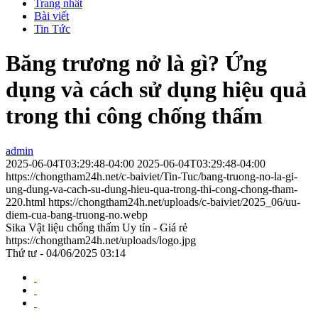
Trang nhất
Bài viết
Tin Tức
Băng trương nở là gì? Ứng
dụng và cách sử dụng hiệu quả
trong thi công chống thấm
admin
2025-06-04T03:29:48-04:00
2025-06-04T03:29:48-04:00
https://chongtham24h.net/c-baiviet/Tin-Tuc/bang-truong-no-la-gi-
ung-dung-va-cach-su-dung-hieu-qua-trong-thi-cong-chong-tham-
220.html
https://chongtham24h.net/uploads/c-baiviet/2025_06/uu-
diem-cua-bang-truong-no.webp
Sika Vật liệu chống thấm Uy tín - Giá rẻ
https://chongtham24h.net/uploads/logo.jpg
Thứ tư - 04/06/2025 03:14