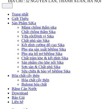
ĐỊA CHỈ : 32 NGUYỄN LÂN, THANH XUÂN, HÀ NỘI
Trang nhất
Giới Thiệu
Sản Phẩm SiKa
Màng chống thấm sika
Chất chống thấm Sika
Vữa rót/Định vị Sika
Chất phủ sàn Sika
Kết dính cường độ cao Sika
Phụ gia sản xuất bêtông Sika
Phụ gia hỗ trợ bêtông Sika
Chất trám khe & kết dính Sika
Sản phẩm cho khe nối Sika
Sơn sàn & Chất phủ Sika
Sửa chữa & bảo vệ bêtông Sika
Hóa chất cấy thép
Hóa chất cấy thép
Bulong hóa chất
Băng Cản Nước
Download
Báo Giá
Liên hệ