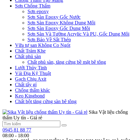
Chống Thấm Tạo Màng
Sơn Chống Thấm
Sơn epoxy
Sơn Sàn Epoxy Gốc Nước
Sơn Sàn Epoxy Không Dung Môi
Sơn Sàn Epoxy Gốc Dung Môi
Sơn Sàn Và Tường Acrylic Và PU, Gốc Dung Môi
Sơn Bảo Về Sắt Thép
Vữa tự san Không Co Ngót
Chất Trám Khe
Chất phủ sàn
Chất phủ sàn, tăng cứng bề mặt bê tông
Lưới Thủy Tinh
Vải Địa Kỹ Thuật
Gạch Chịu Axit
Chất tẩy gỉ
Chống thấm khác
Keo Kingbond
Chất bột tăng cứng sàn bê tông
Sika Vật liệu chống
thấm Uy tín - Giá rẻ
0945 81 88 77
08:00 - 18:00