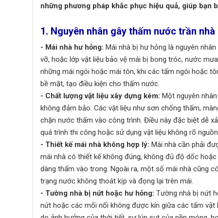
những phương pháp khắc phục hiệu quả, giúp bạn bả
1. Nguyên nhân gây thấm nước trần nhà
- Mái nhà hư hỏng:
Mái nhà bị hư hỏng là nguyên nhân 
vỡ, hoặc lớp vật liệu bảo vệ mái bị bong tróc, nước mư
những mái ngói hoặc mái tôn, khi các tấm ngói hoặc tôn
bề mặt, tạo điều kiện cho thấm nước.
- Chất lượng vật liệu xây dựng kém:
Một nguyên nhân 
không đảm bảo. Các vật liệu như sơn chống thấm, màn
chặn nước thấm vào công trình. Điều này đặc biệt dễ xả
quá trình thi công hoặc sử dụng vật liệu không rõ nguồn
- Thiết kế mái nhà không hợp lý:
Mái nhà cần phải đượ
mái nhà có thiết kế không đúng, không đủ độ dốc hoặc
dàng thấm vào trong. Ngoài ra, một số mái nhà cũng c
trạng nước không thoát kịp và đọng lại trên mái.
- Tường nhà bị nứt hoặc hư hỏng:
Tường nhà bị nứt ho
nứt hoặc các mối nối không được kín giữa các tấm vật 
do ảnh hưởng của thời tiết, sự lún sụt của nền móng, 