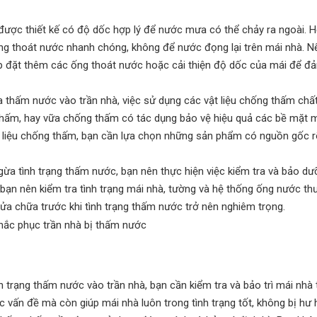
được thiết kế có độ dốc hợp lý để nước mưa có thể chảy ra ngoài. 
ng thoát nước nhanh chóng, không để nước đọng lại trên mái nhà. N
ắp đặt thêm các ống thoát nước hoặc cải thiện độ dốc của mái để đ
 thấm nước vào trần nhà, việc sử dụng các vật liệu chống thấm chất
thấm, hay vữa chống thấm có tác dụng bảo vệ hiệu quả các bề mặt m
t liệu chống thấm, bạn cần lựa chọn những sản phẩm có nguồn gốc r
gừa tình trạng thấm nước, bạn nên thực hiện việc kiểm tra và bảo d
ăm, bạn nên kiểm tra tình trạng mái nhà, tường và hệ thống ống nước t
sửa chữa trước khi tình trạng thấm nước trở nên nghiêm trọng.
nh trạng thấm nước vào trần nhà, bạn cần kiểm tra và bảo trì mái nhà
ác vấn đề mà còn giúp mái nhà luôn trong tình trạng tốt, không bị hư 