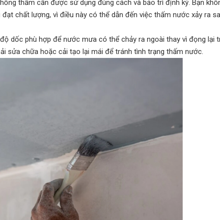
 chống thấm cần được sử dụng đúng cách và bảo trì định kỳ. Bạn khô
 đạt chất lượng, vì điều này có thể dẫn đến việc thấm nước xảy ra s
i độ dốc phù hợp để nước mưa có thể chảy ra ngoài thay vì đọng lại t
i sửa chữa hoặc cải tạo lại mái để tránh tình trạng thấm nước.