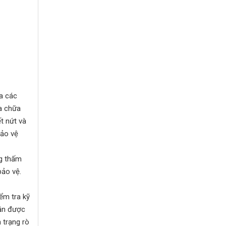
ra các
ửa chữa
t nứt và
bảo vệ
ng thấm
bảo vệ.
ểm tra kỹ
cần được
 trạng rò