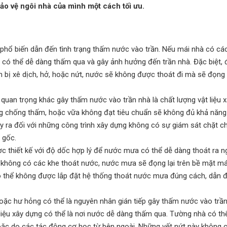
o vệ ngôi nhà của mình một cách tối ưu.
phổ biến dẫn đến tình trạng thấm nước vào trần. Nếu mái nhà có các
a có thể dễ dàng thấm qua và gây ảnh hưởng đến trần nhà. Đặc biệt, đ
 bị xê dịch, hở, hoặc nứt, nước sẽ không được thoát đi mà sẽ đọng l
quan trọng khác gây thấm nước vào trần nhà là chất lượng vật liệu 
g chống thấm, hoặc vữa không đạt tiêu chuẩn sẽ không đủ khả năng
y ra đối với những công trình xây dựng không có sự giám sát chặt c
 gốc.
c thiết kế với độ dốc hợp lý để nước mưa có thể dễ dàng thoát ra n
 không có các khe thoát nước, nước mưa sẽ đọng lại trên bề mặt má
ó thể không được lắp đặt hệ thống thoát nước mưa đúng cách, dẫn đ
ặc hư hỏng có thể là nguyên nhân gián tiếp gây thấm nước vào trần
liệu xây dựng có thể là nơi nước dễ dàng thấm qua. Tường nhà có thể
hoặc do các tác động cơ học từ bên ngoài. Những vết nứt này không 