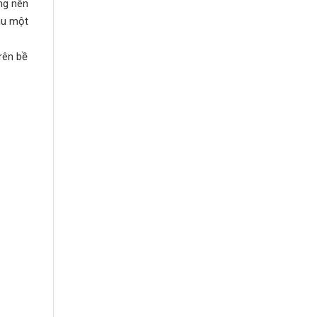
ng nên
au một
rên bề