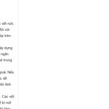
 vết nứt,
ối với
ại trên
xây dựng
 ngăn
hẽ trong
goài. Nếu
i, dễ
ến tình
. Các vết
 bị nứt
chỉ làm