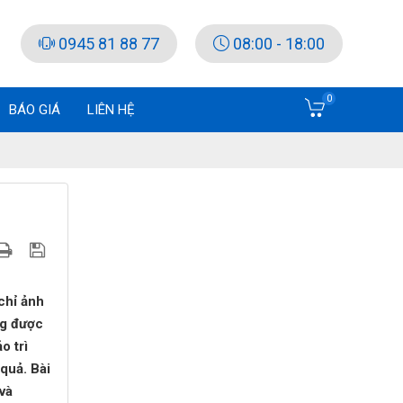
0945 81 88 77
08:00 - 18:00
0
BÁO GIÁ
LIÊN HỆ
chỉ ảnh
ng được
o trì
quả. Bài
và