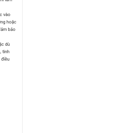
ớc vào
ường hoặc
 đảm bảo
ặc dù
 tình
 điều