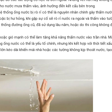
cho nước mưa thấm vào, ảnh hưởng đến kết cấu bên trong.
ệ thống ống nước bị rò rỉ có thể là nguyên nhân chính gây thấm nư
oặc bị hư hỏng, khi gặp sự cố sẽ rò rỉ nước ra ngoài và thấm vào t
hệ thống đường ống cũ, đã sử dụng lâu năm, hoặc do thi công không
 hoặc gió mạnh có thể làm tăng khả năng thấm nước vào trần nhà. M
ống nước có thể là yếu tố chính, nhưng khi kết hợp với thời tiết xấu,
lớn kéo dài khiến mái nhà hoặc các tường không kịp thoát nước, tạo