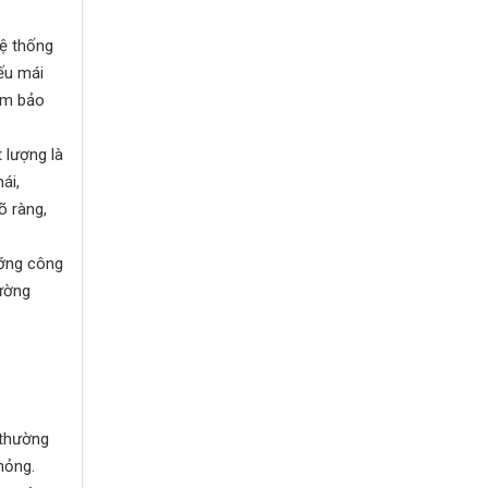
Hệ thống
ếu mái
ảm bảo
 lượng là
ái,
õ ràng,
ưỡng công
hường
 thường
hỏng.