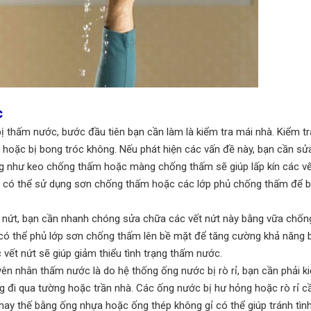
c
bị thấm nước, bước đầu tiên bạn cần làm là kiểm tra mái nhà. Kiểm t
ỡ hoặc bị bong tróc không. Nếu phát hiện các vấn đề này, bạn cần s
ng như keo chống thấm hoặc màng chống thấm sẽ giúp lấp kín các vế
, có thể sử dụng sơn chống thấm hoặc các lớp phủ chống thấm để 
bị nứt, bạn cần nhanh chóng sửa chữa các vết nứt này bằng vữa chố
 có thể phủ lớp sơn chống thấm lên bề mặt để tăng cường khả năng 
c vết nứt sẽ giúp giảm thiểu tình trạng thấm nước.
n nhân thấm nước là do hệ thống ống nước bị rò rỉ, bạn cần phải ki
ng đi qua tường hoặc trần nhà. Các ống nước bị hư hỏng hoặc rò rỉ 
thay thế bằng ống nhựa hoặc ống thép không gỉ có thể giúp tránh tình