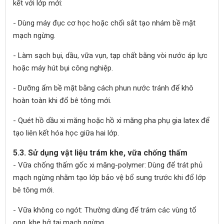
kết với lớp mới:
- Dùng máy đục cơ học hoặc chổi sắt tạo nhám bề mặt
mạch ngừng.
- Làm sạch bụi, dầu, vữa vụn, tạp chất bằng vòi nước áp lực
hoặc máy hút bụi công nghiệp.
- Dưỡng ẩm bề mặt bằng cách phun nước tránh để khô
hoàn toàn khi đổ bê tông mới.
- Quét hồ dầu xi măng hoặc hồ xi măng pha phụ gia latex để
tạo liên kết hóa học giữa hai lớp.
5.3. Sử dụng vật liệu trám khe, vữa chống thấm
- Vữa chống thấm gốc xi măng-polymer: Dùng để trát phủ
mạch ngừng nhằm tạo lớp bảo vệ bổ sung trước khi đổ lớp
bê tông mới.
- Vữa không co ngót: Thường dùng để trám các vùng tổ
ong, khe hở tại mạch ngừng.