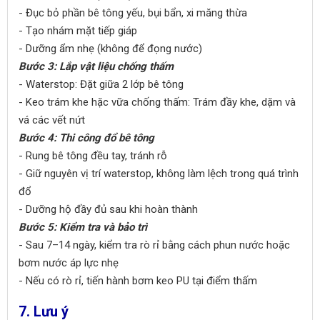
- Đục bỏ phần bê tông yếu, bụi bẩn, xi măng thừa
- Tạo nhám mặt tiếp giáp
- Dưỡng ẩm nhẹ (không để đọng nước)
Bước 3: Lắp vật liệu chống thấm
- Waterstop: Đặt giữa 2 lớp bê tông
- Keo trám khe hặc vữa chống thấm: Trám đầy khe, dặm và
vá các vết nứt
Bước 4: Thi công đổ bê tông
- Rung bê tông đều tay, tránh rỗ
- Giữ nguyên vị trí waterstop, không làm lệch trong quá trình
đổ
- Dưỡng hộ đầy đủ sau khi hoàn thành
Bước 5: Kiểm tra và bảo trì
- Sau 7–14 ngày, kiểm tra rò rỉ bằng cách phun nước hoặc
bơm nước áp lực nhẹ
- Nếu có rò rỉ, tiến hành bơm keo PU tại điểm thấm
7. Lưu ý