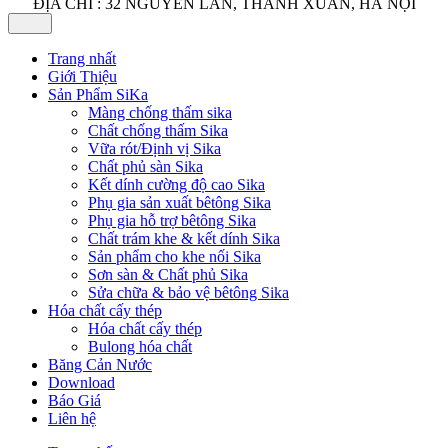
ĐỊA CHỈ : 32 NGUYỄN LÂN, THANH XUÂN, HÀ NỘI
Trang nhất
Giới Thiệu
Sản Phẩm SiKa
Màng chống thấm sika
Chất chống thấm Sika
Vữa rót/Định vị Sika
Chất phủ sàn Sika
Kết dính cường độ cao Sika
Phụ gia sản xuất bêtông Sika
Phụ gia hỗ trợ bêtông Sika
Chất trám khe & kết dính Sika
Sản phẩm cho khe nối Sika
Sơn sàn & Chất phủ Sika
Sửa chữa & bảo vệ bêtông Sika
Hóa chất cấy thép
Hóa chất cấy thép
Bulong hóa chất
Băng Cản Nước
Download
Báo Giá
Liên hệ