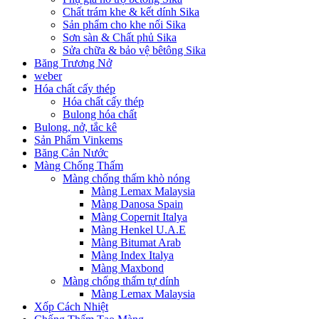
Chất trám khe & kết dính Sika
Sản phẩm cho khe nối Sika
Sơn sàn & Chất phủ Sika
Sửa chữa & bảo vệ bêtông Sika
Băng Trương Nở
weber
Hóa chất cấy thép
Hóa chất cấy thép
Bulong hóa chất
Bulong, nở, tắc kê
Sản Phẩm Vinkems
Băng Cản Nước
Màng Chống Thấm
Màng chống thấm khò nóng
Màng Lemax Malaysia
Màng Danosa Spain
Màng Copernit Italya
Màng Henkel U.A.E
Màng Bitumat Arab
Màng Index Italya
Màng Maxbond
Màng chống thấm tự dính
Màng Lemax Malaysia
Xốp Cách Nhiệt