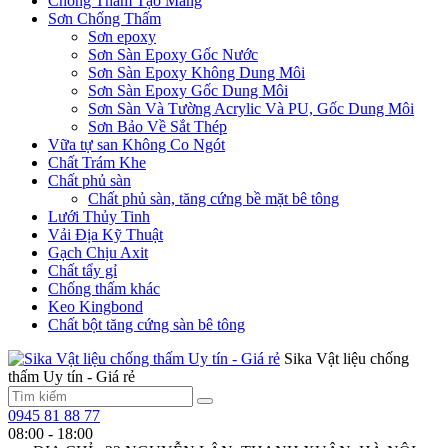
Chống Thấm Tạo Màng
Sơn Chống Thấm
Sơn epoxy
Sơn Sàn Epoxy Gốc Nước
Sơn Sàn Epoxy Không Dung Môi
Sơn Sàn Epoxy Gốc Dung Môi
Sơn Sàn Và Tường Acrylic Và PU, Gốc Dung Môi
Sơn Bảo Về Sắt Thép
Vữa tự san Không Co Ngót
Chất Trám Khe
Chất phủ sàn
Chất phủ sàn, tăng cứng bề mặt bê tông
Lưới Thủy Tinh
Vải Địa Kỹ Thuật
Gạch Chịu Axit
Chất tẩy gỉ
Chống thấm khác
Keo Kingbond
Chất bột tăng cứng sàn bê tông
Sika Vật liệu chống
thấm Uy tín - Giá rẻ
0945 81 88 77
08:00 - 18:00