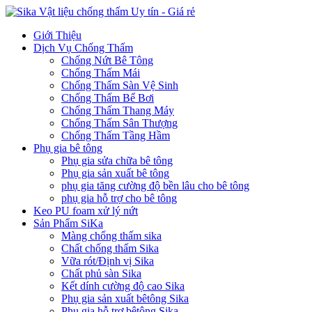
Giới Thiệu
Dịch Vụ Chống Thấm
Chống Nứt Bê Tông
Chống Thấm Mái
Chống Thấm Sàn Vệ Sinh
Chống Thấm Bể Bơi
Chống Thấm Thang Máy
Chống Thấm Sân Thượng
Chống Thấm Tầng Hầm
Phụ gia bê tông
Phụ gia sửa chữa bê tông
Phụ gia sản xuất bê tông
phụ gia tăng cường độ bền lâu cho bê tông
phụ gia hỗ trợ cho bê tông
Keo PU foam xử lý nứt
Sản Phẩm SiKa
Màng chống thấm sika
Chất chống thấm Sika
Vữa rót/Định vị Sika
Chất phủ sàn Sika
Kết dính cường độ cao Sika
Phụ gia sản xuất bêtông Sika
Phụ gia hỗ trợ bêtông Sika