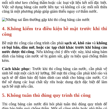
mối nối như keo chống thấm hoặc các loại vật liệu kết nối đặc biệt.
Việc sử dụng băng cản nước liên tục và không có các mối nối thừa
cũng là một phương pháp giúp giảm thiểu nguy cơ thấm nước.
4.
Không kiểm tra điều kiện bề mặt trước khi thi
công
Bề mặt thi công của công trình cần phải
sạch sẽ, khô ráo
và
không
có bụi bẩn, dầu mỡ, hoặc các tạp chất khác trước khi băng cản
nước được thi công
. Nếu không chú ý đến việc này, khả năng bám
dính của băng cản nước sẽ bị giảm sút, gây ra hiệu quả chống thấm
kém.
Cách khắc phục
: Trước khi thi công băng cản nước, cần phải vệ
sinh bề mặt một cách kỹ lưỡng. Bề mặt thi công cần phải khô ráo và
sạch sẽ để đảm bảo độ bám dính cao nhất cho băng cản nước. Có
thể sử dụng các loại chất tẩy rửa hoặc dung dịch đặc biệt để làm
sạch bề mặt nếu cần.
5.
Không tuân thủ đúng quy trình thi công
Thi công băng cản nước đòi hỏi phải tuân thủ đúng quy trình để
đảm bảo hiệu quả chống thấm. Một số công nhân hoặc nhà thầu có