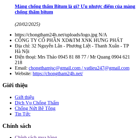
Màng chống thấm Bitum là gì? Ưu nhược điểm của màng
chống thấm bitum
(20/02/2025)
https://chongtham24h.net/uploads/logo.jpg
N/A
CÔNG TY CỔ PHẦN XD&TM XNK HƯNG PHÁT
Địa chỉ:
32 Nguyễn Lân - Phương Liệt - Thanh Xuân - TP
Hà Nội
Điện thoại:
Mrs Thảo 0945 81 88 77 / Mr Quang 0904 621
218
Email:
chongthamjsc@gmail.com / vatlieu247@gmail.com
Website:
https://chongtham24h.net/
Giới thiệu
Giới thiệu
Dịch Vụ Chống Thấm
Chống Nứt Bê Tông
Tin Tức
Chính sách
Chính sách mua hàng