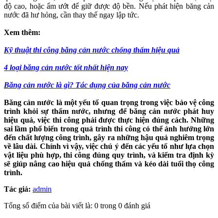
độ cao, hoặc ẩm ướt để giữ được độ bền. Nếu phát hiện băng cản
nước đã hư hỏng, cần thay thế ngay lập tức.
Xem thêm:
Kỹ thuật thi công băng cản nước chống thấm hiệu quả
4 loại băng cản nước tốt nhất hiện nay
Băng cản nước là gì? Tác dụng của băng cản nước
Băng cản nước là một yếu tố quan trọng trong việc bảo vệ công
trình khỏi sự thấm nước, nhưng để băng cản nước phát huy
hiệu quả, việc thi công phải được thực hiện đúng cách. Những
sai lầm phổ biến trong quá trình thi công có thể ảnh hưởng lớn
đến chất lượng công trình, gây ra những hậu quả nghiêm trọng
về lâu dài. Chính vì vậy, việc chú ý đến các yếu tố như lựa chọn
vật liệu phù hợp, thi công đúng quy trình, và kiểm tra định kỳ
sẽ giúp nâng cao hiệu quả chống thấm và kéo dài tuổi thọ công
trình.
Tác giả:
admin
Tổng số điểm của bài viết là: 0 trong 0 đánh giá