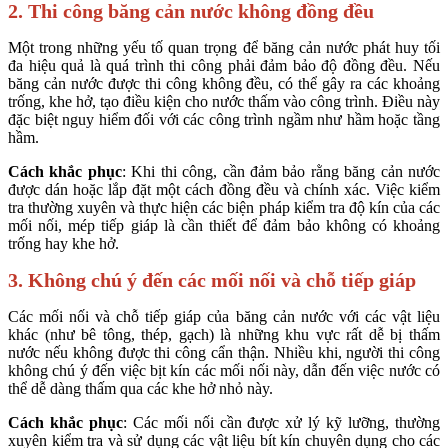
2.
Thi công băng cản nước không đồng đều
Một trong những yếu tố quan trọng để băng cản nước phát huy tối
đa hiệu quả là quá trình thi công phải đảm bảo độ đồng đều. Nếu
băng cản nước được thi công không đều, có thể gây ra các khoảng
trống, khe hở, tạo điều kiện cho nước thấm vào công trình. Điều này
đặc biệt nguy hiểm đối với các công trình ngầm như hầm hoặc tầng
hầm.
Cách khắc phục
: Khi thi công, cần đảm bảo rằng băng cản nước
được dán hoặc lắp đặt một cách đồng đều và chính xác. Việc kiểm
tra thường xuyên và thực hiện các biện pháp kiểm tra độ kín của các
mối nối, mép tiếp giáp là cần thiết để đảm bảo không có khoảng
trống hay khe hở.
3.
Không chú ý đến các mối nối và chỗ tiếp giáp
Các mối nối và chỗ tiếp giáp của băng cản nước với các vật liệu
khác (như bê tông, thép, gạch) là những khu vực rất dễ bị thấm
nước nếu không được thi công cẩn thận. Nhiều khi, người thi công
không chú ý đến việc bịt kín các mối nối này, dẫn đến việc nước có
thể dễ dàng thấm qua các khe hở nhỏ này.
Cách khắc phục
: Các mối nối cần được xử lý kỹ lưỡng, thường
xuyên kiểm tra và sử dụng các vật liệu bít kín chuyên dụng cho các