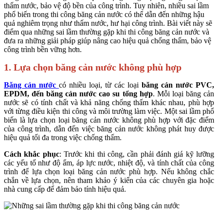
thấm nước, bảo vệ độ bền của công trình. Tuy nhiên, nhiều sai lầm
phổ biến trong thi công băng cản nước có thể dẫn đến những hậu
quả nghiêm trọng như thấm nước, hư hại công trình. Bài viết này sẽ
điểm qua những sai lầm thường gặp khi thi công băng cản nước và
đưa ra những giải pháp giúp nâng cao hiệu quả chống thấm, bảo vệ
công trình bền vững hơn.
1.
Lựa chọn băng cản nước không phù hợp
Băng cản nước
có nhiều loại, từ các loại
băng cản nước PVC,
EPDM, đến băng cản nước cao su tổng hợp
. Mỗi loại băng cản
nước sẽ có tính chất và khả năng chống thấm khác nhau, phù hợp
với từng điều kiện thi công và môi trường làm việc. Một sai lầm phổ
biến là lựa chọn loại băng cản nước không phù hợp với đặc điểm
của công trình, dẫn đến việc băng cản nước không phát huy được
hiệu quả tối đa trong việc chống thấm.
Cách khắc phục
: Trước khi thi công, cần phải đánh giá kỹ lưỡng
các yếu tố như độ ẩm, áp lực nước, nhiệt độ, và tính chất của công
trình để lựa chọn loại băng cản nước phù hợp. Nếu không chắc
chắn về lựa chọn, nên tham khảo ý kiến của các chuyên gia hoặc
nhà cung cấp để đảm bảo tính hiệu quả.