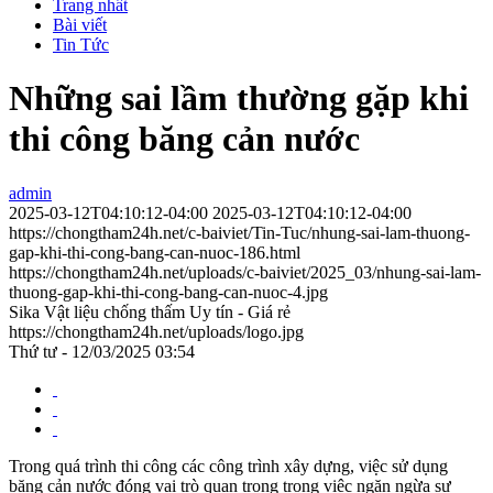
Trang nhất
Bài viết
Tin Tức
Những sai lầm thường gặp khi
thi công băng cản nước
admin
2025-03-12T04:10:12-04:00
2025-03-12T04:10:12-04:00
https://chongtham24h.net/c-baiviet/Tin-Tuc/nhung-sai-lam-thuong-
gap-khi-thi-cong-bang-can-nuoc-186.html
https://chongtham24h.net/uploads/c-baiviet/2025_03/nhung-sai-lam-
thuong-gap-khi-thi-cong-bang-can-nuoc-4.jpg
Sika Vật liệu chống thấm Uy tín - Giá rẻ
https://chongtham24h.net/uploads/logo.jpg
Thứ tư - 12/03/2025 03:54
Trong quá trình thi công các công trình xây dựng, việc sử dụng
băng cản nước đóng vai trò quan trọng trong việc ngăn ngừa sự