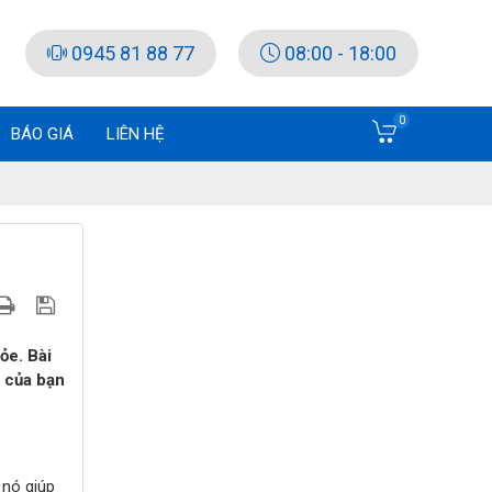
0945 81 88 77
08:00 - 18:00
0
BÁO GIÁ
LIÊN HỆ
ỏe. Bài
à của bạn
 nó giúp