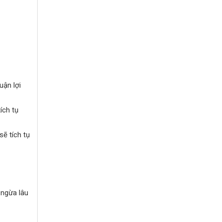
uận lợi
ích tụ
ẽ tích tụ
 ngừa lâu