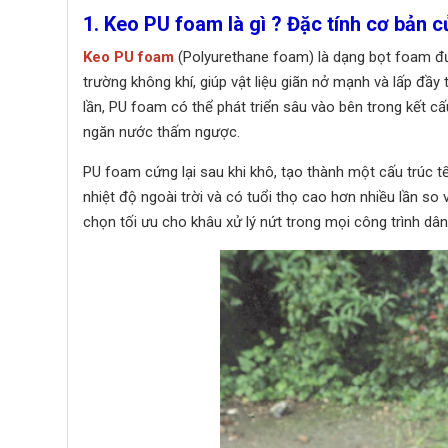
1. Keo PU foam là gì ? Đặc tính cơ bản 
Keo PU foam
(Polyurethane foam) là dạng bọt foam đư
trường không khí, giúp vật liệu giãn nở mạnh và lấp đầy
lần, PU foam có thể phát triển sâu vào bên trong kết c
ngăn nước thấm ngược.
PU foam cứng lại sau khi khô, tạo thành một cấu trúc t
nhiệt độ ngoài trời và có tuổi thọ cao hơn nhiều lần so 
chọn tối ưu cho khâu xử lý nứt trong mọi công trình dâ