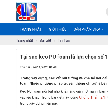
TRANG NHẤT
GIỚI THIỆU
SẢN PHẨM SIKA
Trang nhất
Bài viết
Tin Tức
Tại sao keo PU foam là lựa chọn số 1
Thứ hai - 24/11/2025 01:49
Trong xây dựng, các vết nứt tường và khe hở kết cấ
toàn. Nhiều phương pháp truyền thống chỉ xử lý bề 
Keo PU foam nổi bật nhờ khả năng giãn nở mạnh, bám dín
vật liệu khác. Trong bài viết này, cùng
Chống Thấm 24h
t
trong xây dựng hiện nay.