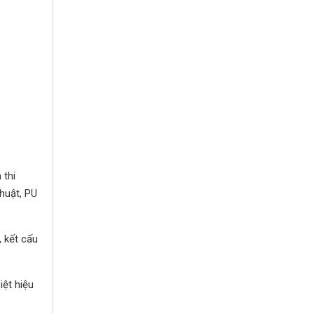
 thi
huật, PU
 kết cấu
iệt hiệu