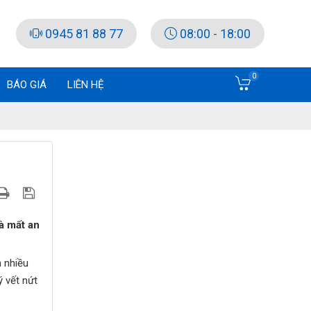
0945 81 88 77
08:00 - 18:00
0
BÁO GIÁ
LIÊN HỆ
à mất an
n nhiều
ý vết nứt