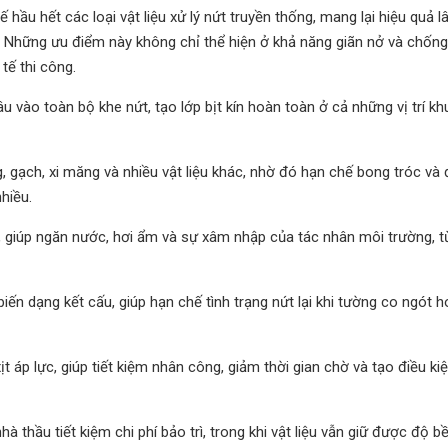
hầu hết các loại vật liệu xử lý nứt truyền thống, mang lại hiệu quả lâ
. Những ưu điểm này không chỉ thể hiện ở khả năng giãn nở và chốn
tế thi công.
u vào toàn bộ khe nứt, tạo lớp bịt kín hoàn toàn ở cả những vị trí k
g, gạch, xi măng và nhiều vật liệu khác, nhờ đó hạn chế bong tróc v
hiều.
n, giúp ngăn nước, hơi ẩm và sự xâm nhập của tác nhân môi trường, 
ến dạng kết cấu, giúp hạn chế tình trạng nứt lại khi tường co ngót 
t áp lực, giúp tiết kiệm nhân công, giảm thời gian chờ và tạo điều kiệ
nhà thầu tiết kiệm chi phí bảo trì, trong khi vật liệu vẫn giữ được độ b