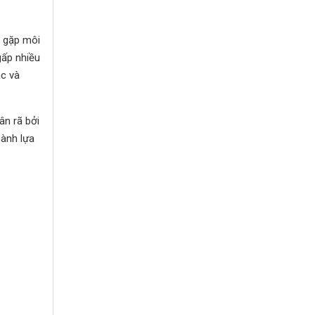
i gặp môi
gấp nhiều
ắc và
ân rã bởi
hành lựa