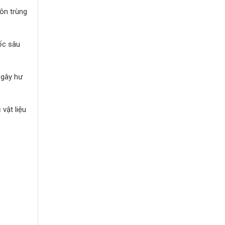
ôn trùng
hốc sâu
 gây hư
vật liệu