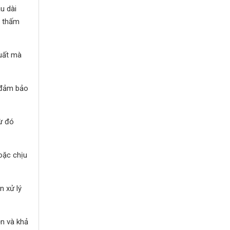
u dài
g thấm
huất mà
à đảm bảo
từ đó
hoặc chịu
n xử lý
ền và khả