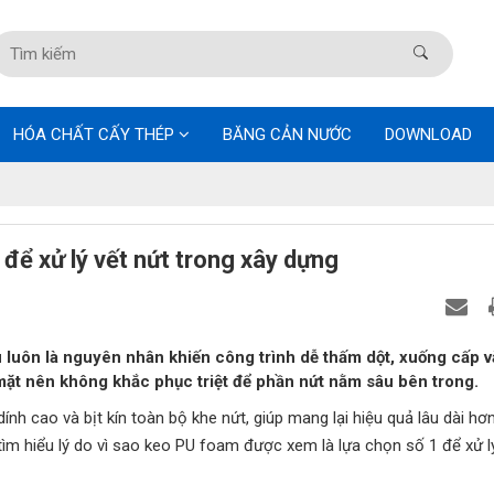
HÓA CHẤT CẤY THÉP
BĂNG CẢN NƯỚC
DOWNLOAD
 để xử lý vết nứt trong xây dựng
u luôn là nguyên nhân khiến công trình dễ thấm dột, xuống cấp v
mặt nên không khắc phục triệt để phần nứt nằm sâu bên trong.
h cao và bịt kín toàn bộ khe nứt, giúp mang lại hiệu quả lâu dài hơ
ìm hiểu lý do vì sao keo PU foam được xem là lựa chọn số 1 để xử l