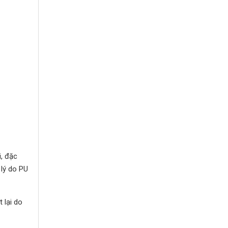
i, đặc
 lý do PU
 lại do