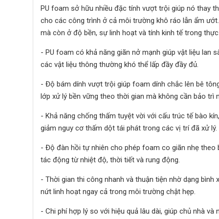
PU foam sở hữu nhiều đặc tính vượt trội giúp nó thay thế 
cho các công trình ở cả môi trường khô ráo lẫn ẩm ướt
mà còn ở độ bền, sự linh hoạt và tính kinh tế trong thực 
- PU foam có khả năng giãn nở mạnh giúp vật liệu lan sâ
các vật liệu thông thường khó thể lấp đầy đầy đủ.
- Độ bám dính vượt trội giúp foam dính chắc lên bê tôn
lớp xử lý bền vững theo thời gian mà không cần bảo trì n
- Khả năng chống thấm tuyệt vời với cấu trúc tế bào kí
giảm nguy cơ thấm dột tái phát trong các vị trí đã xử lý.
- Độ đàn hồi tự nhiên cho phép foam co giãn nhẹ theo bi
tác động từ nhiệt độ, thời tiết và rung động.
- Thời gian thi công nhanh và thuận tiện nhờ dạng bình xị
nứt linh hoạt ngay cả trong môi trường chật hẹp.
- Chi phí hợp lý so với hiệu quả lâu dài, giúp chủ nhà và 