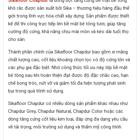
Sikafloor Chapdur
là dòng bột tăng cứng bề mặt bê tông
khô rắc được sản xuất bởi Sika – thương hiệu hàng đầu thế
giới trong lĩnh vực hóa chất xây dựng. Sản phẩm được thiết
kế để thi công trực tiếp lên bề mặt bê tông tươi, giúp tăng
cường độ cứng, khả năng chịu mài mòn và kéo dài tuổi thọ
cho sàn.
Thành phần chính của Sikafloor Chapdur bao gồm xi măng
chất lượng cao, cốt liệu khoáng chọn lọc có độ cứng lớn và
các phụ gia đặc biệt. Nhờ công thức tối ưu này, lớp bề mặt
bê tông sau khi hoàn thiện đạt được độ đặc chắc cao, hạn
chế bong tróc, nứt vỡ và giảm tối đa hiện tượng phát sinh
bụi trong quá trình sử dụng.
Sikafloor Chapdur có nhiều dòng sản phẩm khác nhau như
Chapdur Grey, Chapdur Natural, Chapdur Color hoặc các
dòng tăng cứng cốt liệu kim loại, đáp ứng đa dạng yêu cầu
về tải trọng, môi trường sử dụng và thẩm mỹ công trình.