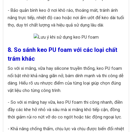
- Bảo quản bình keo ở nơi khô ráo, thoáng mát, tránh ánh
nắng trực tiếp, nhiệt độ cao hoặc nơi ẩm ướt để kéo dài tuổi
thọ, duy trì chất lượng và hiệu quả sử dụng lâu dài.
8. So sánh keo PU foam với các loại chất
trám khác
So với xi măng, vữa hay silicone truyền thống, keo PU foam
nổi bật nhờ khả năng giãn nở, bám dính mạnh và thi công dễ
dàng. Hiểu rõ ưu nhược điểm của từng loại giúp chọn đúng
vật liệu cho từng công trình.
- So với xi măng hay vữa, keo PU foam thi công nhanh, điền
đầy các khe hở nhỏ và sâu mà xi măng khó tiếp cận, đồng
thời giảm rủi ro nứt vỡ do co ngót hoặc tác động ngoại lực.
- Khả năng chống thấm, chịu lực và chịu được biến đổi nhiệt