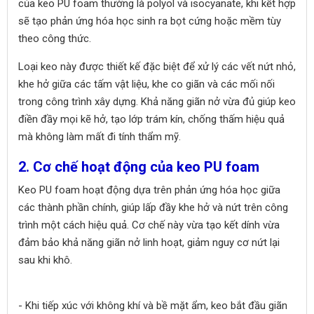
của keo PU foam thường là polyol và isocyanate, khi kết hợp
sẽ tạo phản ứng hóa học sinh ra bọt cứng hoặc mềm tùy
theo công thức.
Loại keo này được thiết kế đặc biệt để xử lý các vết nứt nhỏ,
khe hở giữa các tấm vật liệu, khe co giãn và các mối nối
trong công trình xây dựng. Khả năng giãn nở vừa đủ giúp keo
điền đầy mọi kẽ hở, tạo lớp trám kín, chống thấm hiệu quả
mà không làm mất đi tính thẩm mỹ.
2. Cơ chế hoạt động của keo PU foam
Keo PU foam hoạt động dựa trên phản ứng hóa học giữa
các thành phần chính, giúp lấp đầy khe hở và nứt trên công
trình một cách hiệu quả. Cơ chế này vừa tạo kết dính vừa
đảm bảo khả năng giãn nở linh hoạt, giảm nguy cơ nứt lại
sau khi khô.
- Khi tiếp xúc với không khí và bề mặt ẩm, keo bắt đầu giãn