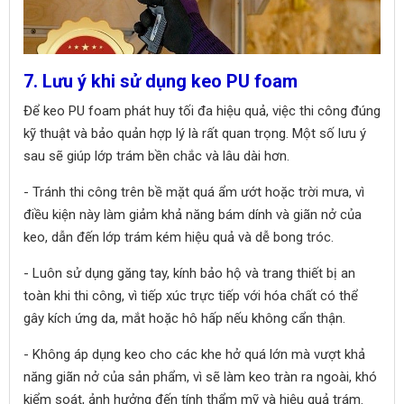
7. Lưu ý khi sử dụng keo PU foam
Để keo PU foam phát huy tối đa hiệu quả, việc thi công đúng
kỹ thuật và bảo quản hợp lý là rất quan trọng. Một số lưu ý
sau sẽ giúp lớp trám bền chắc và lâu dài hơn.
- Tránh thi công trên bề mặt quá ẩm ướt hoặc trời mưa, vì
điều kiện này làm giảm khả năng bám dính và giãn nở của
keo, dẫn đến lớp trám kém hiệu quả và dễ bong tróc.
- Luôn sử dụng găng tay, kính bảo hộ và trang thiết bị an
toàn khi thi công, vì tiếp xúc trực tiếp với hóa chất có thể
gây kích ứng da, mắt hoặc hô hấp nếu không cẩn thận.
- Không áp dụng keo cho các khe hở quá lớn mà vượt khả
năng giãn nở của sản phẩm, vì sẽ làm keo tràn ra ngoài, khó
kiểm soát, ảnh hưởng đến tính thẩm mỹ và hiệu quả trám.