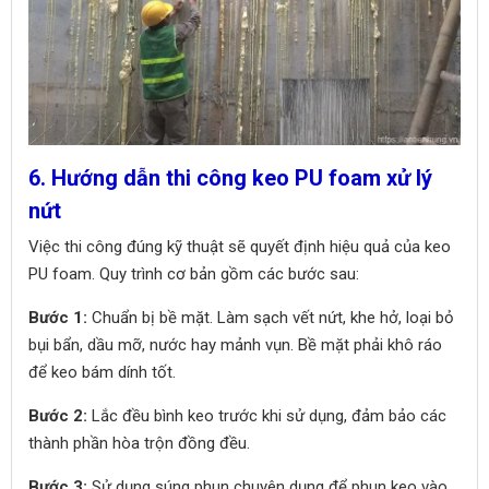
6. Hướng dẫn thi công keo PU foam xử lý
nứt
Việc thi công đúng kỹ thuật sẽ quyết định hiệu quả của keo
PU foam. Quy trình cơ bản gồm các bước sau:
Bước 1:
Chuẩn bị bề mặt. Làm sạch vết nứt, khe hở, loại bỏ
bụi bẩn, dầu mỡ, nước hay mảnh vụn. Bề mặt phải khô ráo
để keo bám dính tốt.
Bước 2:
Lắc đều bình keo trước khi sử dụng, đảm bảo các
thành phần hòa trộn đồng đều.
Bước 3:
Sử dụng súng phun chuyên dụng để phun keo vào