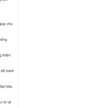
giúp chủ
chống
ng thấm
 để tránh
đạt hiệu
o trì về