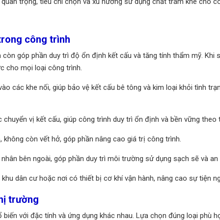
 quan trọng, tiêu chí chọn và xu hướng sử dụng chất trám khe cho cô
trong công trình
 còn góp phần duy trì độ ổn định kết cấu và tăng tính thẩm mỹ. Khi 
ực cho mọi loại công trình.
 các khe nối, giúp bảo vệ kết cấu bê tông và kim loại khỏi tình trạng
 chuyển vị kết cấu, giúp công trình duy trì ổn định và bền vững theo t
 không còn vết hở, góp phần nâng cao giá trị công trình.
 nhân bên ngoài, góp phần duy trì môi trường sử dụng sạch sẽ và an 
hu dân cư hoặc nơi có thiết bị cơ khí vận hành, nâng cao sự tiện ng
hị trường
hổ biến với đặc tính và ứng dụng khác nhau. Lựa chọn đúng loại phù hợ