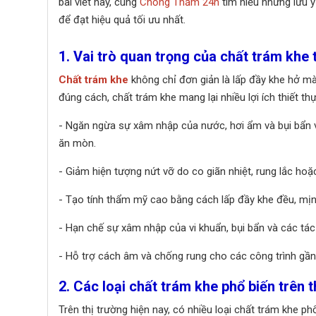
bài viết này, cùng
Chống Thấm 24h
tìm hiểu những lưu ý
để đạt hiệu quả tối ưu nhất.
1. Vai trò quan trọng của chất trám khe 
Chất trám khe
không chỉ đơn giản là lấp đầy khe hở mà
đúng cách, chất trám khe mang lại nhiều lợi ích thiết th
- Ngăn ngừa sự xâm nhập của nước, hơi ẩm và bụi bẩn vào
ăn mòn.
- Giảm hiện tượng nứt vỡ do co giãn nhiệt, rung lắc hoặc
- Tạo tính thẩm mỹ cao bằng cách lấp đầy khe đều, mịn,
- Hạn chế sự xâm nhập của vi khuẩn, bụi bẩn và các tác
- Hỗ trợ cách âm và chống rung cho các công trình gần k
2. Các loại chất trám khe phổ biến trên t
Trên thị trường hiện nay, có nhiều loại chất trám khe p