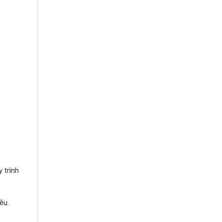
 trình
ều.