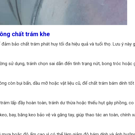
 công chất trám khe
 đảm bảo chất trám phát huy tối đa hiệu quả và tuổi thọ. Lưu ý này 
rường sử dụng, tránh chọn sai dẫn đến tình trạng nứt, bong tróc hoặc
hông còn bụi bẩn, dầu mỡ hoặc vật liệu cũ, để chất trám bám dính tố
rám lấp đầy hoàn toàn, tránh dư thừa hoặc thiếu hụt gây phồng, co 
eo, bay, băng keo bảo vệ và găng tay, giúp thao tác an toàn, chính x
h trời mưa hoặc độ ẩm cao vì có thể làm giảm độ bám dính và ảnh hưởn