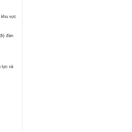
c khu vực
 độ đàn
 lực và