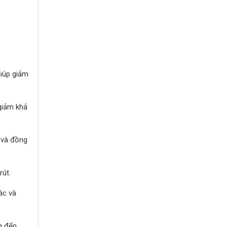
giúp giảm
 giảm khả
t và đồng
rút.
ác và
g đến