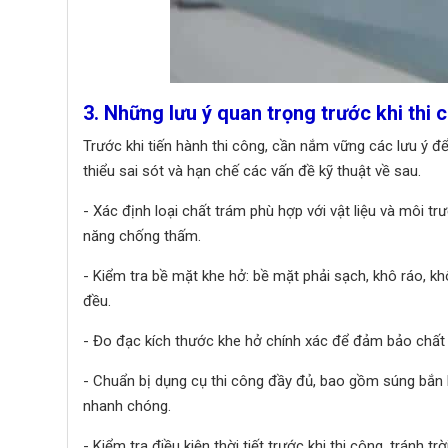
3. Những lưu ý quan trọng trước khi thi
Trước khi tiến hành thi công, cần nắm vững các lưu ý để
thiểu sai sót và hạn chế các vấn đề kỹ thuật về sau.
- Xác định loại chất trám phù hợp với vật liệu và môi t
năng chống thấm.
- Kiểm tra bề mặt khe hở: bề mặt phải sạch, khô ráo, k
đều.
- Đo đạc kích thước khe hở chính xác để đảm bảo chất t
- Chuẩn bị dụng cụ thi công đầy đủ, bao gồm súng bắn k
nhanh chóng.
- Kiểm tra điều kiện thời tiết trước khi thi công, trán