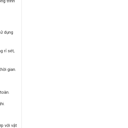
ng trình
sử dụng
 rỉ sét,
hời gian.
toàn.
hi.
p với vật