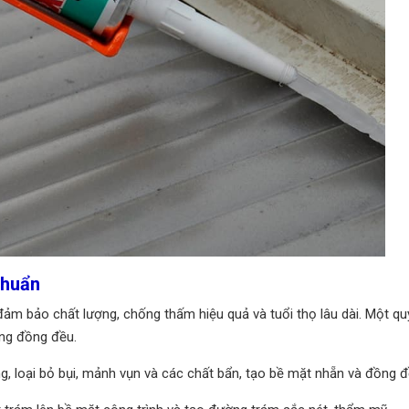
chuẩn
đảm bảo chất lượng, chống thấm hiệu quả và tuổi thọ lâu dài. Một quy
ông đồng đều.
, loại bỏ bụi, mảnh vụn và các chất bẩn, tạo bề mặt nhẵn và đồng đ