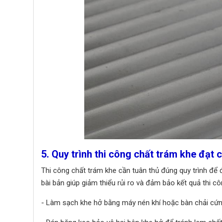
5. Quy trình thi công chất trám khe đạt 
Thi công chất trám khe cần tuân thủ đúng quy trình để 
bài bản giúp giảm thiểu rủi ro và đảm bảo kết quả thi c
- Làm sạch khe hở bằng máy nén khí hoặc bàn chải cứng