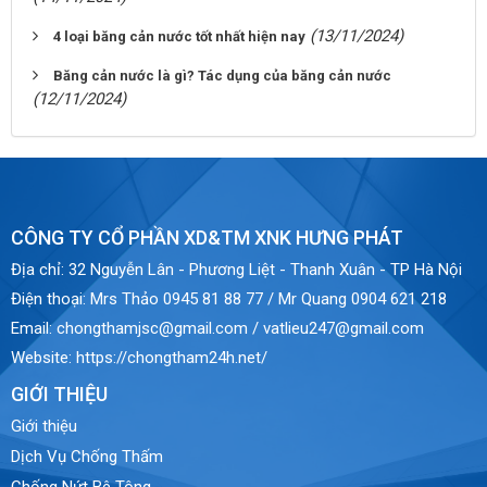
(13/11/2024)
4 loại băng cản nước tốt nhất hiện nay
Băng cản nước là gì? Tác dụng của băng cản nước
(12/11/2024)
CÔNG TY CỔ PHẦN XD&TM XNK HƯNG PHÁT
Địa chỉ:
32 Nguyễn Lân - Phương Liệt - Thanh Xuân - TP Hà Nội
Điện thoại:
Mrs Thảo 0945 81 88 77 / Mr Quang 0904 621 218
Email:
chongthamjsc@gmail.com / vatlieu247@gmail.com
Website:
https://chongtham24h.net/
GIỚI THIỆU
Giới thiệu
Dịch Vụ Chống Thấm