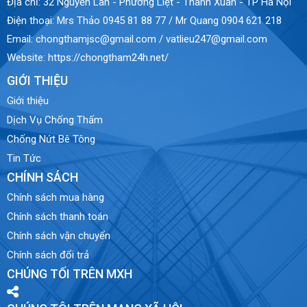
Địa chỉ:
32 Nguyễn Lân - Phương Liệt - Thanh Xuân - TP Hà Nội
Điện thoại:
Mrs Thảo 0945 81 88 77 / Mr Quang 0904 621 218
Email:
chongthamjsc@gmail.com / vatlieu247@gmail.com
Website:
https://chongtham24h.net/
GIỚI THIỆU
Giới thiệu
Dịch Vụ Chống Thấm
Chống Nứt Bê Tông
Tin Tức
CHÍNH SÁCH
Chính sách mua hàng
Chính sách thanh toán
Chính sách vận chuyển
Chính sách đổi trả
CHÚNG TỐI TRÊN MXH