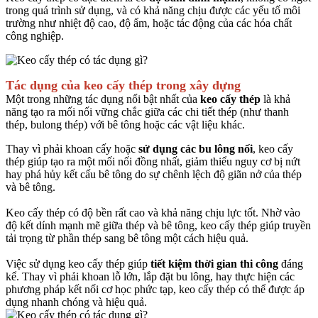
trong quá trình sử dụng, và có khả năng chịu được các yếu tố môi
trường như nhiệt độ cao, độ ẩm, hoặc tác động của các hóa chất
công nghiệp.
Tác dụng của keo cấy thép trong xây dựng
Một trong những tác dụng nổi bật nhất của
keo cấy thép
là khả
năng tạo ra mối nối vững chắc giữa các chi tiết thép (như thanh
thép, bulong thép) với bê tông hoặc các vật liệu khác.
Thay vì phải khoan cấy hoặc
sử dụng các bu lông nối
, keo cấy
thép giúp tạo ra một mối nối đồng nhất, giảm thiểu nguy cơ bị nứt
hay phá hủy kết cấu bê tông do sự chênh lệch độ giãn nở của thép
và bê tông.
Keo cấy thép có độ bền rất cao và khả năng chịu lực tốt. Nhờ vào
độ kết dính mạnh mẽ giữa thép và bê tông, keo cấy thép giúp truyền
tải trọng từ phần thép sang bê tông một cách hiệu quả.
Việc sử dụng keo cấy thép giúp
tiết kiệm thời gian thi công
đáng
kể. Thay vì phải khoan lỗ lớn, lắp đặt bu lông, hay thực hiện các
phương pháp kết nối cơ học phức tạp, keo cấy thép có thể được áp
dụng nhanh chóng và hiệu quả.