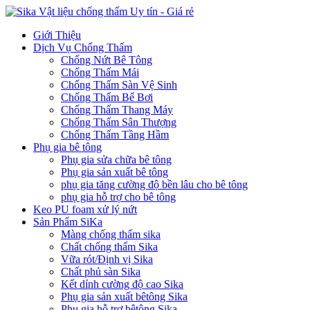
Giới Thiệu
Dịch Vụ Chống Thấm
Chống Nứt Bê Tông
Chống Thấm Mái
Chống Thấm Sàn Vệ Sinh
Chống Thấm Bể Bơi
Chống Thấm Thang Máy
Chống Thấm Sân Thượng
Chống Thấm Tầng Hầm
Phụ gia bê tông
Phụ gia sửa chữa bê tông
Phụ gia sản xuất bê tông
phụ gia tăng cường độ bền lâu cho bê tông
phụ gia hỗ trợ cho bê tông
Keo PU foam xử lý nứt
Sản Phẩm SiKa
Màng chống thấm sika
Chất chống thấm Sika
Vữa rót/Định vị Sika
Chất phủ sàn Sika
Kết dính cường độ cao Sika
Phụ gia sản xuất bêtông Sika
Phụ gia hỗ trợ bêtông Sika