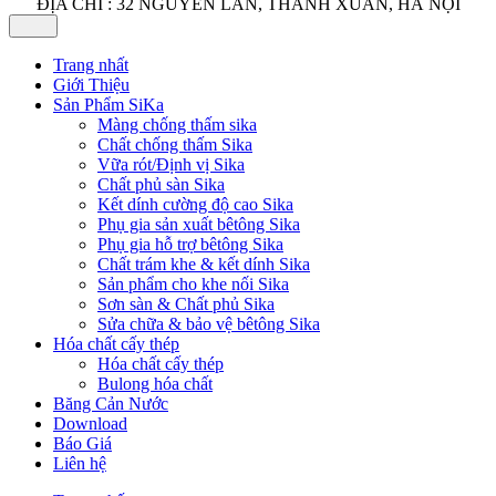
ĐỊA CHỈ : 32 NGUYỄN LÂN, THANH XUÂN, HÀ NỘI
Trang nhất
Giới Thiệu
Sản Phẩm SiKa
Màng chống thấm sika
Chất chống thấm Sika
Vữa rót/Định vị Sika
Chất phủ sàn Sika
Kết dính cường độ cao Sika
Phụ gia sản xuất bêtông Sika
Phụ gia hỗ trợ bêtông Sika
Chất trám khe & kết dính Sika
Sản phẩm cho khe nối Sika
Sơn sàn & Chất phủ Sika
Sửa chữa & bảo vệ bêtông Sika
Hóa chất cấy thép
Hóa chất cấy thép
Bulong hóa chất
Băng Cản Nước
Download
Báo Giá
Liên hệ