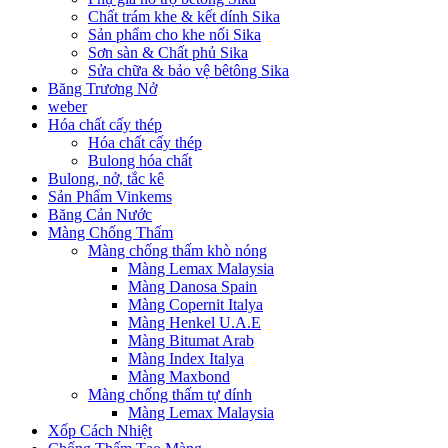
Chất trám khe & kết dính Sika
Sản phẩm cho khe nối Sika
Sơn sàn & Chất phủ Sika
Sửa chữa & bảo vệ bêtông Sika
Băng Trương Nở
weber
Hóa chất cấy thép
Hóa chất cấy thép
Bulong hóa chất
Bulong, nở, tắc kê
Sản Phẩm Vinkems
Băng Cản Nước
Màng Chống Thấm
Màng chống thấm khò nóng
Màng Lemax Malaysia
Màng Danosa Spain
Màng Copernit Italya
Màng Henkel U.A.E
Màng Bitumat Arab
Màng Index Italya
Màng Maxbond
Màng chống thấm tự dính
Màng Lemax Malaysia
Xốp Cách Nhiệt