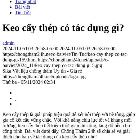
Trang nhất
Bài viết
Tin Tức
Keo cấy thép có tác dụng gì?
admin
2024-11-05T03:26:58-05:00
2024-11-05T03:26:58-05:00
https://chongtham24h.net/c-baiviet/Tin-Tuc/keo-cay-thep-co-tac-
dung-gi-159.html
https://chongtham24h.net/uploads/c-
baiviet/2024_11/keo-cay-thep-co-tac-dung-gi-5.jpg
Sika Vật liệu chống thấm Uy tín - Giá rẻ
https://chongtham24h.net/uploads/logo.jpg
Thứ ba - 05/11/2024 02:34
Keo cấy thép là giải pháp hiệu quả để kết nối thép với bê tông, giúp
gia cố kết cấu vững chắc. Với khả năng chịu lực tốt và kháng môi
trường, keo cấy thép tiết kiệm thời gian thi công, tăng độ bền cho
công trình. Bài viết dưới đây, Chống Thấm 24h sẽ chia sẻ và giải
thích cho bạn về tác dụng của keo cấy thép nhé!