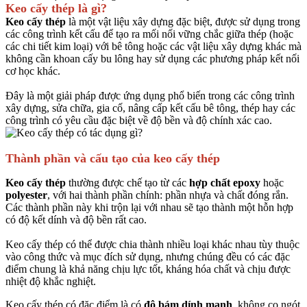
Keo cấy thép là gì?
Keo cấy thép
là một vật liệu xây dựng đặc biệt, được sử dụng trong
các công trình kết cấu để tạo ra mối nối vững chắc giữa thép (hoặc
các chi tiết kim loại) với bê tông hoặc các vật liệu xây dựng khác mà
không cần khoan cấy bu lông hay sử dụng các phương pháp kết nối
cơ học khác.
Đây là một giải pháp được ứng dụng phổ biến trong các công trình
xây dựng, sửa chữa, gia cố, nâng cấp kết cấu bê tông, thép hay các
công trình có yêu cầu đặc biệt về độ bền và độ chính xác cao.
Thành phần và cấu tạo của keo cấy thép
Keo cấy thép
thường được chế tạo từ các
hợp chất epoxy
hoặc
polyester
, với hai thành phần chính: phần nhựa và chất đóng rắn.
Các thành phần này khi trộn lại với nhau sẽ tạo thành một hỗn hợp
có độ kết dính và độ bền rất cao.
Keo cấy thép có thể được chia thành nhiều loại khác nhau tùy thuộc
vào công thức và mục đích sử dụng, nhưng chúng đều có các đặc
điểm chung là khả năng chịu lực tốt, kháng hóa chất và chịu được
nhiệt độ khắc nghiệt.
Keo cấy thép có đặc điểm là có
độ bám dính mạnh
, không co ngót