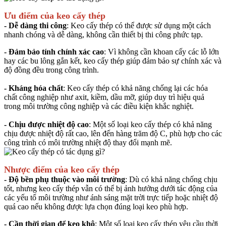
Ưu điểm của keo cấy thép
- Dễ dàng thi công
: Keo cấy thép có thể được sử dụng một cách
nhanh chóng và dễ dàng, không cần thiết bị thi công phức tạp.
- Đảm bảo tính chính xác cao
: Vì không cần khoan cấy các lỗ lớn
hay các bu lông gắn kết, keo cấy thép giúp đảm bảo sự chính xác và
độ đồng đều trong công trình.
- Kháng hóa chất
: Keo cấy thép có khả năng chống lại các hóa
chất công nghiệp như axit, kiềm, dầu mỡ, giúp duy trì hiệu quả
trong môi trường công nghiệp và các điều kiện khắc nghiệt.
- Chịu được nhiệt độ cao
: Một số loại keo cấy thép có khả năng
chịu được nhiệt độ rất cao, lên đến hàng trăm độ C, phù hợp cho các
công trình có môi trường nhiệt độ thay đổi mạnh mẽ.
Nhược điểm của keo cấy thép
- Độ bền phụ thuộc vào môi trường
: Dù có khả năng chống chịu
tốt, nhưng keo cấy thép vẫn có thể bị ảnh hưởng dưới tác động của
các yếu tố môi trường như ánh sáng mặt trời trực tiếp hoặc nhiệt độ
quá cao nếu không được lựa chọn đúng loại keo phù hợp.
- Cần thời gian để keo khô
: Một số loại keo cấy thép yêu cầu thời