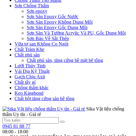
Chống Thấm Tạo Màng
Sơn Chống Thấm
Sơn epoxy
Sơn Sàn Epoxy Gốc Nước
Sơn Sàn Epoxy Không Dung Môi
Sơn Sàn Epoxy Gốc Dung Môi
Sơn Sàn Và Tường Acrylic Và PU, Gốc Dung Môi
Sơn Bảo Về Sắt Thép
Vữa tự san Không Co Ngót
Chất Trám Khe
Chất phủ sàn
Chất phủ sàn, tăng cứng bề mặt bê tông
Lưới Thủy Tinh
Vải Địa Kỹ Thuật
Gạch Chịu Axit
Chất tẩy gỉ
Chống thấm khác
Keo Kingbond
Chất bột tăng cứng sàn bê tông
Sika Vật liệu chống
thấm Uy tín - Giá rẻ
0945 81 88 77
08:00 - 18:00