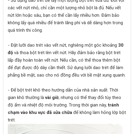
- Sử dụng dao trét để lấy một lượng bột trét vừa đủ. Đối với
các vết nứt nhỏ, chỉ cần một lượng nhỏ bột là đủ. Nếu vết
nứt lớn hoặc sâu, bạn có thể cần lấy nhiều hơn. Đảm bảo
không lấy quá nhiều để tránh lãng phí và dễ dàng hơn trong
quá trình thi công.
- Đặt lưỡi dao trét vào vết nứt, nghiêng một góc khoảng
30
độ
và thoa bột trét lên vết nứt. Hãy đảm bảo rằng bột trét
lấp đầy hoàn toàn vết nứt. Nếu cần, có thể thoa thêm bột
để đạt được độ dày cần thiết. Sử dụng lưỡi dao trét để làm
phẳng bề mặt, sao cho nó đồng đều với bề mặt xung quanh.
- Để bột trét khô theo hướng dẫn của nhà sản xuất. Thời
gian khô thường là
vài giờ
, nhưng có thể thay đổi tùy theo
độ ẩm và nhiệt độ môi trường. Trong thời gian này,
tránh
chạm vào khu vực đã sửa chữa
để không làm hỏng lớp bột
trét.