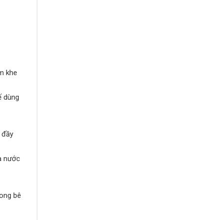
ám khe
ế dùng
p đầy
a nước
rong bê