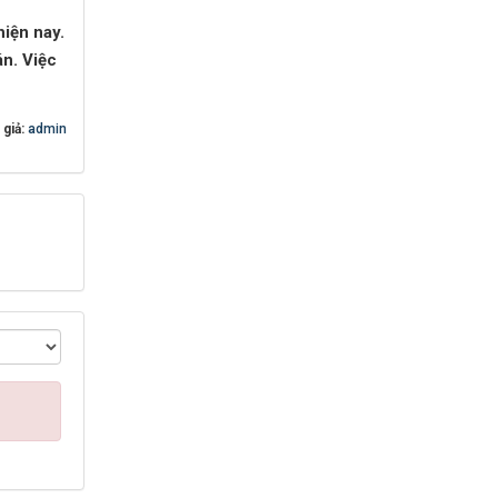
hiện nay.
án. Việc
 giả:
admin