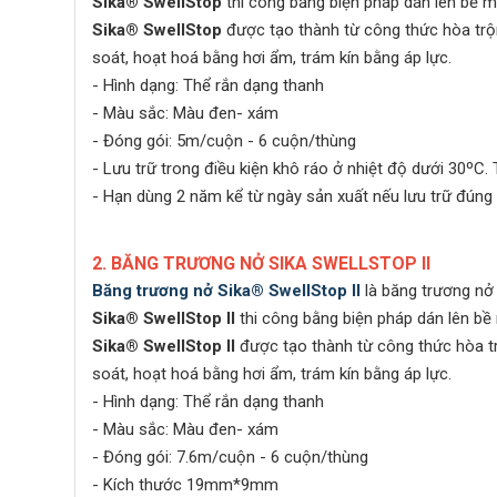
Sika® SwellStop
thi công bằng biện pháp dán lên bề 
Sika® SwellStop
được tạo thành từ công thức hòa trộn
soát, hoạt hoá bằng hơi ẩm, trám kín bằng áp lực.
- Hình dạng: Thể rắn dạng thanh
- Màu sắc: Màu đen- xám
- Đóng gói: 5m/cuộn - 6 cuộn/thùng
- Lưu trữ trong điều kiện khô ráo ở nhiệt độ dưới 30ºC.
- Hạn dùng 2 năm kể từ ngày sản xuất nếu lưu trữ đúng
2. BĂNG TRƯƠNG NỞ SIKA SWELLSTOP II
Băng trương nở
Sika® SwellStop II
là băng trương nở 
Sika® SwellStop II
thi công bằng biện pháp dán lên bề
Sika® SwellStop II
được tạo thành từ công thức hòa trộ
soát, hoạt hoá bằng hơi ẩm, trám kín bằng áp lực.
- Hình dạng: Thể rắn dạng thanh
- Màu sắc: Màu đen- xám
- Đóng gói: 7.6m/cuộn - 6 cuộn/thùng
- Kích thước 19mm*9mm