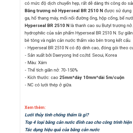
có mức độ dịch chuyển hẹp, rất dễ dàng thi công do sả
Băng trương nở
Hyperseal BR 2510 N
được sử dụng 
ga, hố thang máy, mối nối đường ống, hộp cống, bể nướ
Hyperseal BR 2510 N
là thanh cao su Butyl trương n
hydrophilic của sản phẩm Hyperseal BR 2510 N. Sự giãn 
bê tông và ngăn cản nước thấm vào bên trong kết cấu.
-
Hyperseal BR 2510 N
có độ dính cao, đóng gói theo
- Sản xuất bởi Daeryong Ind co;ltd. Seoui, Korea
- Màu: Xám
- Thể tích giãn nở: 70-150%
- Kích thước: cao
25mm*dày 10mm*dài 5m/cuộn
- NC có lưới thép ở giữa.
Xem thêm:
Lưới thủy tinh chống thấm là gì?
Top 4 loại băng cản nước đỉnh cao cho công trình hiện 
Tác dụng hiệu quả của băng cản nước​