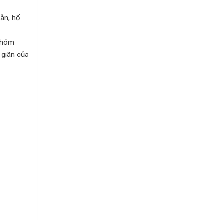
ẵn, hố
 nhóm
 giãn của