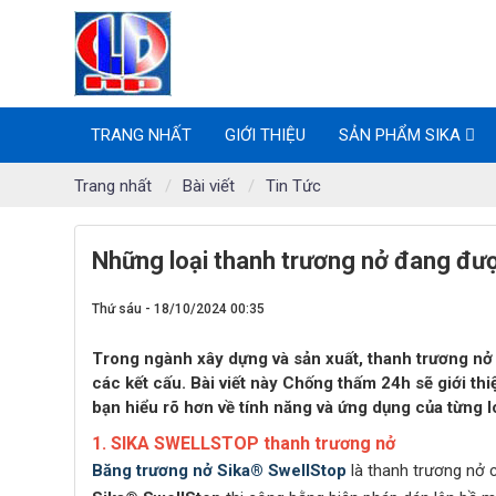
TRANG NHẤT
GIỚI THIỆU
SẢN PHẨM SIKA
Trang nhất
Bài viết
Tin Tức
Những loại thanh trương nở đang đượ
Thứ sáu - 18/10/2024 00:35
Trong ngành xây dựng và sản xuất, thanh trương nở 
các kết cấu. Bài viết này Chống thấm 24h sẽ giới th
bạn hiểu rõ hơn về tính năng và ứng dụng của từng lo
1. SIKA SWELLSTOP thanh trương nở
Băng trương nở
Sika® SwellStop
là thanh trương nở 