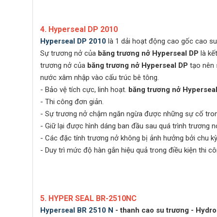
4. Hyperseal DP 2010
Hyperseal DP 2010
là 1 dải hoạt động cao gốc cao su 
Sự trương nở của
băng trương nở Hyperseal DP
là kế
trương nở của
băng trương nở Hyperseal DP
tạo nên 
nước xâm nhập vào cấu trúc bê tông.
- Bảo vệ tích cực, linh hoạt.
băng trương nở Hypersea
- Thi công đơn giản.
- Sự trương nở chậm ngăn ngừa được những sự cố trong
- Giữ lại được hình dáng ban đầu sau quá trình trương nở 
- Các đặc tính trương nở không bị ảnh hưởng bởi chu kỳ
- Duy trì mức độ hàn gắn hiệu quả trong điều kiện thi c
5. HYPER SEAL BR-2510NC
Hyperseal BR 2510 N
- thanh cao su trương - Hydr