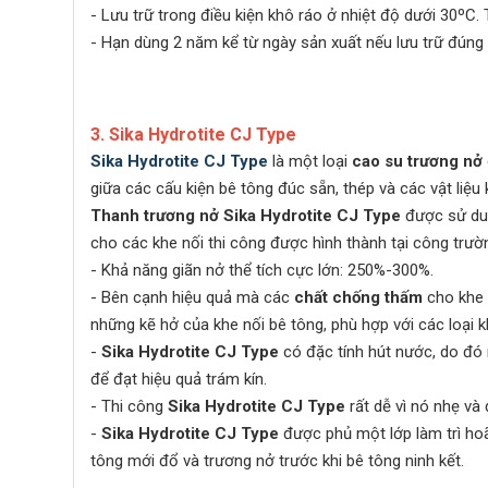
- Lưu trữ trong điều kiện khô ráo ở nhiệt độ dướ
- Hạn dùng 2 năm kể từ ngày sản xuất nếu lưu trữ đúng
3. Sika Hydrotite CJ Type
Sika Hydrotite CJ Type
là một loại
cao su trương nở
giữa các cấu kiện bê tông đúc sẵn, thép và các vật liệu 
Thanh trương nở Sika Hydrotite CJ Type
được sử dun
cho các khe nối thi công được hình thành tại công trườ
- Khả năng giãn nở thể tích cực lớn: 250%-300%.
- Bên cạnh hiệu quả mà các
chất chống thấm
cho khe 
những kẽ hở của khe nối bê tông, phù hợp với các loại
-
Sika Hydrotite CJ Type
có đặc tính hút nước, do đó 
để đạt hiệu quả trám kín.
- Thi công
Sika Hydrotite CJ Type
rất dễ vì nó nhẹ và
-
Sika Hydrotite CJ Type
được phủ một lớp làm trì ho
tông mới đổ và trương nở trước khi bê tông ninh kết.