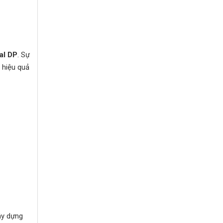
al DP
. Sự
 hiệu quả
ây dựng