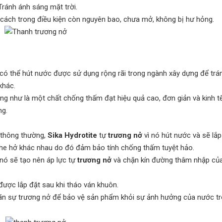
i 30ºC. Tránh ánh sáng mặt trời.
 cách trong điều kiện còn nguyên bao, chưa mở, không bị hư hỏng.
có thể hút nước được sử dụng rộng rãi trong ngành xây dựng để tr
khác.
g như là một chất chống thấm đạt hiệu quả cao, đơn giản và kinh t
ng.
thông thường,
Sika Hydrotite
tự
trương nở
vì nó hút nước và sẽ lắ
 khe hở khác nhau do đó đảm bảo tính chống thấm tuyệt hảo.
nó sẽ tạo nên áp lực tự
trương nở
và chặn kín đường thâm nhập củ
 được lắp đặt sau khi tháo ván khuôn.
ãn sự trương nở để bảo vệ sản phẩm khỏi sự ảnh hưởng của nước t