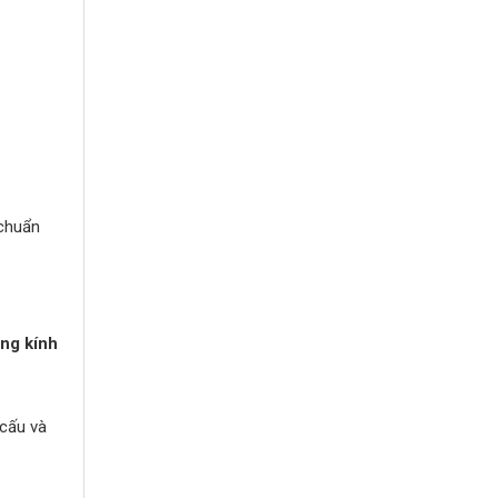
 chuẩn
ờng kính
 cấu và