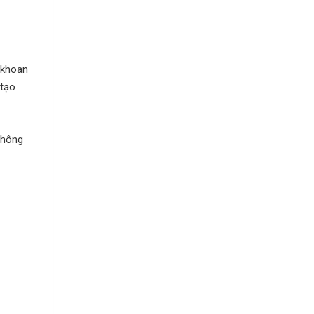
 khoan
 tạo
thông