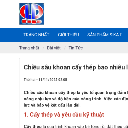
TRANG NHẤT
GIỚI THIỆU
SẢN PHẨM SIKA
Trang nhất
Bài viết
Tin Tức
Chiều sâu khoan cấy thép bao nhiêu l
Thứ hai - 11/11/2024 02:05
Chiều sâu khoan cấy thép là yếu tố quan trọng đảm b
năng chịu lực và độ bền của công trình. Việc xác đị
lực và bảo vệ kết cấu lâu dài.
1. Cấy thép và yêu cầu kỹ thuật
Cấy thép
là quá trình khoan vào bê tông rồi đặt thép c