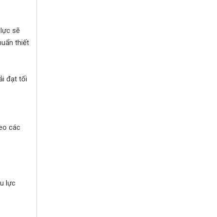
 lực sẽ
uẩn thiết
i đạt tối
heo các
u lực