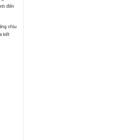
ịnh đến
ăng chịu
a kết