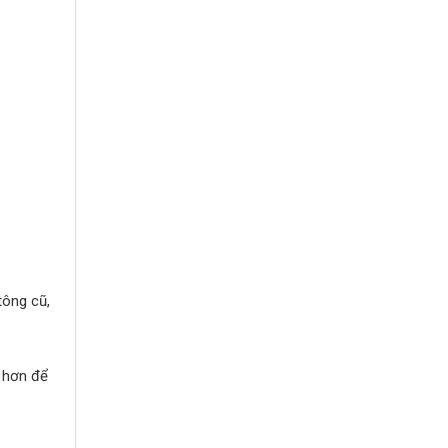
tông cũ,
n hơn để