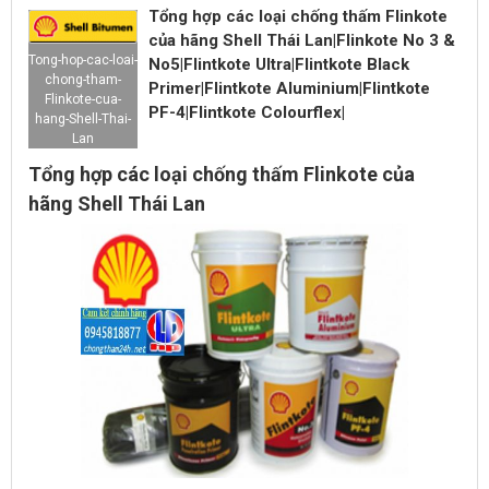
Tổng hợp các loại chống thấm Flinkote
của hãng Shell Thái Lan|Flinkote No 3 &
Tong-hop-cac-loai-
No5|Flintkote Ultra|Flintkote Black
chong-tham-
Primer|Flintkote Aluminium|Flintkote
Flinkote-cua-
PF-4|Flintkote Colourflex|
hang-Shell-Thai-
Lan
Tổng hợp các loại chống thấm Flinkote của
hãng Shell Thái Lan