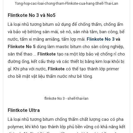
Tong-hop-cac-loai-chong-tham-Flinkote-cua-hang-Shell-Thai-Lan
Flintkote No 3 và No5
Là loại nhũ tương bitum sử dụng để chống thấm, chống ẩm
và bảo vệ bêtông sàn mái, sê nô, sàn nhà tắm, ban công, bể
nước, tấm xi măng amiăng, tấm lợp mái.
Flinkote No 3
và
Flinkote No 5
dùng làm mastic bitum cho sàn công nghiệp,
sân thể thao ...
Flintkote
tạo ra một lớp bảo vệ chống rỉ cho
đường ống, kết cấu thép và các thiết bị bằng kim loại khỏi bị
gỉ. Khi pha với nước,
Flinkote
có thể tạo thành lớp primer
cho bề mặt vật liệu thấm nước như bê tông.
flinkote No 3 - shell-thai-lan
Flintkote Ultra
Là loại nhũ tương bitum chống thấm chất lượng cao có pha
polymer, khi khô tạo thành lớp phủ bền vững có khả năng kết