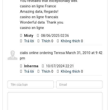
You revealed that exceptionally well.
casino en ligne France
Amazing data, Regards!
casino en ligne francais
Wonderful data. Thank you.
casino en ligne
Misty
08/06/2025 02:36
Trả lời
Thích
0
Không thích
0
cialis online ordering Teresa March 31, 2010 at 9 42
pm
Inherma
10/07/2024 22:21
Trả lời
Thích
0
Không thích
0