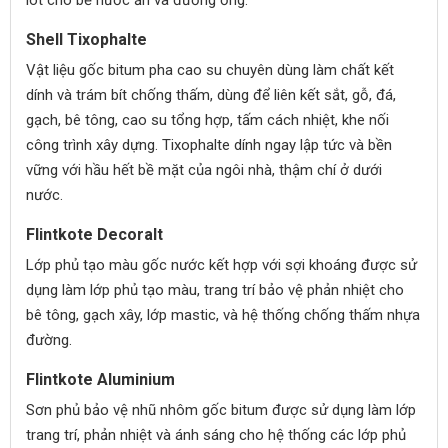
lót cho bể nước ăn và đường ống.
Shell Tixophalte
Vật liệu gốc bitum pha cao su chuyên dùng làm chất kết
dính và trám bít chống thấm, dùng để liên kết sắt, gỗ, đá,
gạch, bê tông, cao su tổng hợp, tấm cách nhiệt, khe nối
công trình xây dựng. Tixophalte dính ngay lập tức và bền
vững với hầu hết bề mặt của ngôi nhà, thậm chí ở dưới
nước.
Flintkote Decoralt
Lớp phủ tạo màu gốc nước kết hợp với sợi khoáng được sử
dụng làm lớp phủ tạo màu, trang trí bảo vệ phản nhiệt cho
bê tông, gạch xây, lớp mastic, và hệ thống chống thấm nhựa
đường.
Flintkote Aluminium
Sơn phủ bảo vệ nhũ nhôm gốc bitum được sử dụng làm lớp
trang trí, phản nhiệt và ánh sáng cho hệ thống các lớp phủ