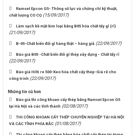
Ramset Epcon G5- Thông số lực và chứng chỉ kỹ thuật,
(15/09/2017)
chất lượng CO CQ
Làm sạch bề mặt kim loại bằng B05 hóa chất tẩy gỉ (rỉ)
(21/09/2017)
(22/09/2017)
B-05-Chất biến đổi gỉ hàng thật – hàng giả
Báo giá B05 -Chất biến đổi gỉ thép xây dựng - Chất tẩy rỉ
(22/09/2017)
Báo giá Hilti re 500-Keo hóa chất cấy thép-Giá rẻ cho
(22/09/2017)
công trình
Những tin cũ hơn
Báo giá thi công khoan cấy thép bằng Ramset Epcon G5
(02/08/2017)
tại Hà Nội và các tỉnh thành
THI CÔNG KHOAN CẤY THÉP CHUYÊN NGHIỆP TẠI HÀ NỘI
(01/08/2017)
VÀ CÁC TỈNH PHÍA BẮC
Thi công khoan cấy thép bằng hóa chất cấy thép tại Hưng