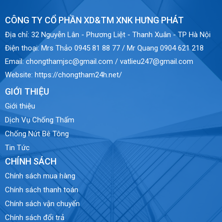
CÔNG TY CỔ PHẦN XD&TM XNK HƯNG PHÁT
Địa chỉ:
32 Nguyễn Lân - Phương Liệt - Thanh Xuân - TP Hà Nội
Điện thoại:
Mrs Thảo 0945 81 88 77 / Mr Quang 0904 621 218
Email:
chongthamjsc@gmail.com / vatlieu247@gmail.com
Website:
https://chongtham24h.net/
GIỚI THIỆU
Giới thiệu
Dịch Vụ Chống Thấm
Chống Nứt Bê Tông
Tin Tức
CHÍNH SÁCH
Chính sách mua hàng
Chính sách thanh toán
Chính sách vận chuyển
Chính sách đổi trả