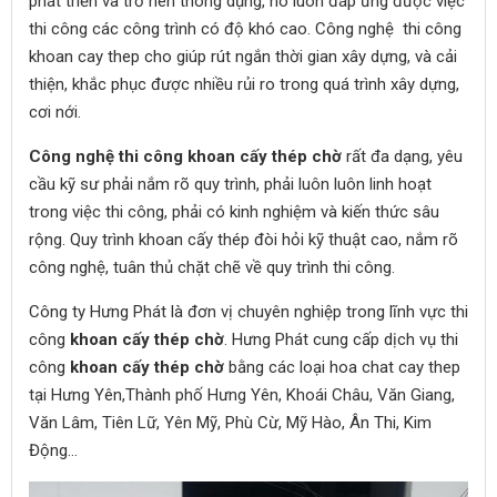
phát triển và trở nên thông dụng, nó luôn đáp ứng được việc
thi công các công trình có độ khó cao. Công nghệ thi công
khoan cay thep cho giúp rút ngắn thời gian xây dựng, và cải
thiện, khắc phục được nhiều rủi ro trong quá trình xây dựng,
cơi nới.
Công nghệ thi công
khoan cấy thép chờ
rất đa dạng, yêu
cầu kỹ sư phải nắm rõ quy trình, phải luôn luôn linh hoạt
trong việc thi công, phải có kinh nghiệm và kiến thức sâu
rộng. Quy trình khoan cấy thép đòi hỏi kỹ thuật cao, nắm rõ
công nghệ, tuân thủ chặt chẽ về quy trình thi công.
Công ty Hưng Phát là đơn vị chuyên nghiệp trong lĩnh vực thi
công
khoan cấy thép chờ
. Hưng Phát cung cấp dịch vụ thi
công
khoan cấy thép chờ
bằng các loại hoa chat cay thep
tại Hưng Yên,Thành phố Hưng Yên, Khoái Châu, Văn Giang,
Văn Lâm, Tiên Lữ, Yên Mỹ, Phù Cừ, Mỹ Hào, Ân Thi, Kim
Động…