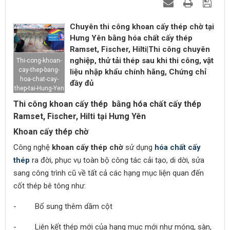
Chuyên thi công khoan cấy thép chờ tại
Hưng Yên bằng hóa chất cấy thép
Ramset, Fischer, Hilti|Thi công chuyên
nghiệp, thử tải thép sau khi thi công, vật
Thi-cong-khoan-
cay-thep-bang-
liệu nhập khẩu chính hãng, Chứng chỉ
hoa-chat-cay-
đầy đủ
thep-tai-Hung-Yen
Thi công khoan cấy thép bằng hóa chất cấy thép
Ramset, Fischer, Hilti tại Hưng Yên
Khoan cấy thép chờ
Công nghệ
khoan cấy thép chờ
sử dụng
hóa chất cấy
thép
ra đời, phục vụ toàn bộ công tác cải tạo, di dời, sửa
sang công trình cũ về tất cả các hạng mục liện quan đến
cốt thép bê tông như:
- Bổ sung thêm dầm cột
- Liên kết thép mới của hạng mục mới như móng, sàn,