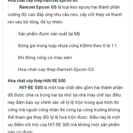
Hoa chat cay thep
Ramset Epcon G5
·
Ramset Epcon G5
là loại keo epoxy hai thành phần
cường độ cao đáp ứng nhu cầu neo, cấy cốt thép và thanh
ren vào bê tông, đá tự nhiên.
· Sản phẩm được sản xuất tại Mỹ
· Đóng gói trong tuýp nhựa cứng 650ml theo tỉ lệ 1:1
· Khi đông cứng có màu xám
· Hoa-chat-cay-thep-Ramset-Epcon-G5
Hóa chất cấy thép Hilti RE 500
·
HIT-RE 500
là một loại chất dẻo gồm hai thành phần
đã được chia ra trong hai túi nhỏ tại nhà máy chế tạo điều
này đảm bảo sự chính xác về tỷ lệ trộn trong quá trình thi
công mà người công nhân thi công tại công trường không
thể tham gia thay đổi tỷ lệ hoà trộn được. Điều này là một
ưu điểm nổi trội của HIT-RE 500 mà không một sản phẩm
nào có được.