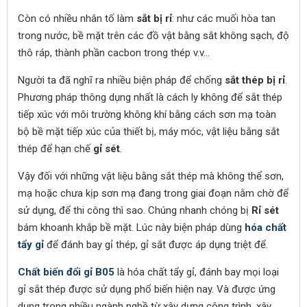
Còn có nhiều nhân tố làm
sắt bị rỉ
: như các muối hòa tan
trong nước, bề mặt trên các đồ vật bằng sắt không sạch, độ
thô ráp, thành phần cacbon trong thép v.v…
Người ta đã nghĩ ra nhiều biện pháp để chống
sắt thép bị rỉ
.
Phương pháp thông dụng nhất là cách ly không để sắt thép
tiếp xúc với môi trường không khí bằng cách sơn mạ toàn
bộ bề mặt tiếp xúc của thiết bị, máy móc, vật liệu bằng sắt
thép để hạn chế
gỉ sét
.
Vậy đối với những vật liệu bằng sắt thép mà không thể sơn,
mạ hoặc chưa kịp sơn mạ đang trong giai đoạn nằm chờ để
sử dụng, để thi công thì sao. Chúng nhanh chóng bị
Rỉ sét
bám khoanh khắp bề mặt. Lúc này biện pháp dùng
hóa chất
tẩy gỉ
để đánh bay gỉ thép, gỉ sắt được áp dụng triệt để.
Chất biến đổi gỉ B05
là hóa chất tẩy gỉ, đánh bay mọi loại
gỉ sắt thép được sử dụng phổ biến hiện nay. Và được ứng
dụng trong nhiều ngành nghề từ xây dựng công trình, xây