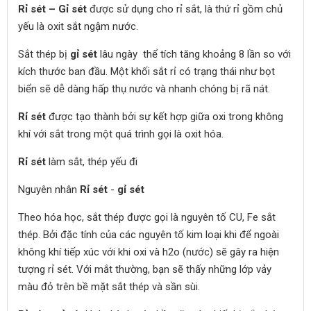
Rỉ sét – Gỉ sét
được sử dụng cho rỉ sắt, là thứ rỉ gồm chủ
yếu là oxit sắt ngậm nước.
Sắt thép bị
gỉ sét
lâu ngày thể tích tăng khoảng 8 lần so với
kích thước ban đầu. Một khối sắt rỉ có trạng thái như bọt
biển sẽ dễ dàng hấp thụ nước và nhanh chóng bị rã nát.
Rỉ sét
được tạo thành bởi sự kết hợp giữa oxi trong không
khí với sắt trong một quá trình gọi là oxit hóa.
Rỉ sét
làm sắt, thép yếu đi
Nguyên nhân
Rỉ sét
-
gỉ sét
Theo hóa học, sắt thép được gọi là nguyên tố CU, Fe sắt
thép. Bởi đặc tính của các nguyên tố kim loại khi để ngoài
không khí tiếp xúc với khi oxi và h2o (nước) sẽ gây ra hiện
tượng rỉ sét. Với mắt thường, bạn sẽ thấy những lớp vảy
màu đỏ trên bề mặt sắt thép và sần sùi.