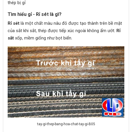
thép bị gỉ
Tìm hiểu gỉ - Rỉ sét là gì?
Rỉ sét
là một chất màu nâu đỏ được tạo thành trên bề mặt
của sắt khi sắt, thép được tiếp xúc ngoài không ẩm ướt.
Rỉ
sắt
xốp, mềm giống như bọt biển.
tay-gi-thep-bang-hoa-chat-tay-gi-B05