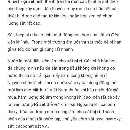
Rỉ sét
-
gỉ sét
hình thành trên bề mặt các thiết bị sắt thép
như thép xây dựng, tàu thuyền, máy móc là do hầu hết các
thiết bị được chế tạo từ kim loại hoặc hợp kim có chứa
lượng sắt rất cao.
Sắt, thép bị rỉ là do tính hoạt động hóa học của sắt và điều
kiện khí hậu. Trong môi trường ẩm ướt thì sắt thép dễ bị han
gỉ và tốc độ han gỉ cũng rất nhanh.
Nước là một điều kiện làm cho
sắt bị rỉ
. Các nhà hóa học
đã chứng minh nếu để sắt trong bầu không khí không có
nước thì dù có trải qua mấy năm cũng không hề bị rỉ.
Nguyên nhân là chỉ khi có nước và oxy tác dụng đồng thời
mới làm cho
sắt bị rỉ
. Việt Nam thuộc khí hậu nhiệt đới gió
mùa, hàm lượng độ ẩm trong không khí cao, nên rất dễ xảy
ra hiện tượng
Rỉ sét
đối với kim loại. Ngoài ra khí cacbon
dioxyt hòa tan trong nước cũng làm cho
sắt bị rỉ
. Thành
phần của rỉ sắt rất phức tạp, chủ yếu gồm sắt oxyt, hydroxyt
sắt, cacbonat sắt v.v…