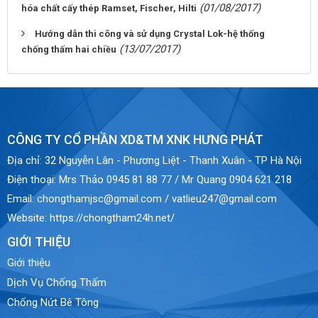
(01/08/2017)
hóa chất cấy thép Ramset, Fischer, Hilti
Hướng dẫn thi công và sử dụng Crystal Lok-hệ thống
(13/07/2017)
chống thấm hai chiều
CÔNG TY CỔ PHẦN XD&TM XNK HƯNG PHÁT
Địa chỉ:
32 Nguyễn Lân - Phương Liệt - Thanh Xuân - TP Hà Nội
Điện thoại:
Mrs Thảo 0945 81 88 77 / Mr Quang 0904 621 218
Email:
chongthamjsc@gmail.com / vatlieu247@gmail.com
Website:
https://chongtham24h.net/
GIỚI THIỆU
Giới thiệu
Dịch Vụ Chống Thấm
Chống Nứt Bê Tông