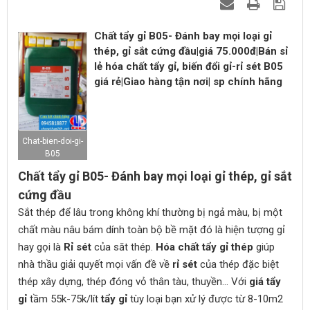
Chất tẩy gỉ B05- Đánh bay mọi loại gỉ
thép, gỉ sắt cứng đầu|giá 75.000đ|Bán sỉ
lẻ hóa chất tẩy gỉ, biến đổi gỉ-rỉ sét B05
giá rẻ|Giao hàng tận nơi| sp chính hãng
Chat-bien-doi-gi-
B05
Chất tẩy gỉ B05- Đánh bay mọi loại gỉ thép, gỉ sắt
cứng đầu
Sắt thép để lâu trong không khí thường bị ngả màu, bị một
chất màu nâu bám dính toàn bộ bề mặt đó là hiện tượng gỉ
hay gọi là
Rỉ sét
của săt thép.
Hóa chất tẩy gỉ thép
giúp
nhà thầu giải quyết mọi vấn đề về
rỉ sét
của thép đặc biệt
thép xây dựng, thép đóng vỏ thân tàu, thuyền... Với
giá tẩy
gỉ
tầm 55k-75k/lít
tẩy gỉ
tùy loại bạn xử lý được từ 8-10m2