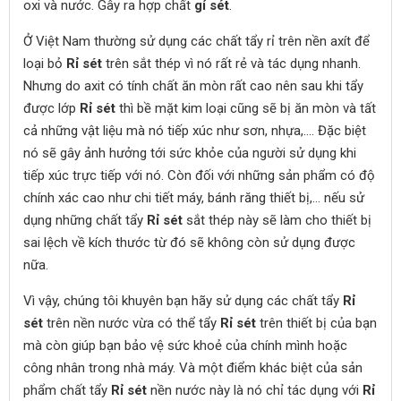
oxi và nước. Gây ra hợp chất
gỉ sét
.
Ở Việt Nam thường sử dụng các chất tẩy rỉ trên nền axít để
loại bỏ
Rỉ sét
trên sắt thép vì nó rất rẻ và tác dụng nhanh.
Nhưng do axit có tính chất ăn mòn rất cao nên sau khi tẩy
được lớp
Rỉ sét
thì bề mặt kim loại cũng sẽ bị ăn mòn và tất
cả những vật liệu mà nó tiếp xúc như sơn, nhựa,.... Đặc biệt
nó sẽ gây ảnh hưởng tới sức khỏe của người sử dụng khi
tiếp xúc trực tiếp với nó. Còn đối với những sản phẩm có độ
chính xác cao như chi tiết máy, bánh răng thiết bị,… nếu sử
dụng những chất tẩy
Rỉ sét
sắt thép này sẽ làm cho thiết bị
sai lệch về kích thước từ đó sẽ không còn sử dụng được
nữa.
Vì vậy, chúng tôi khuyên bạn hãy sử dụng các chất tẩy
Rỉ
sét
trên nền nước vừa có thể tẩy
Rỉ sét
trên thiết bị của bạn
mà còn giúp bạn bảo vệ sức khoẻ của chính mình hoặc
công nhân trong nhà máy. Và một điểm khác biệt của sản
phẩm chất tẩy
Rỉ sét
nền nước này là nó chỉ tác dụng với
Rỉ