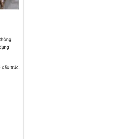
 thông
 dụng
ó cấu trúc