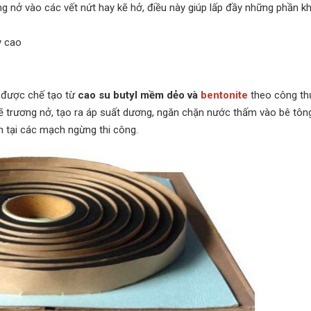
ng nở vào các vết nứt hay kẽ hở, điều này giúp lấp đầy những phần k
y cao
 được chế tạo từ
cao su butyl mềm dẻo và
bentonite
theo công th
sẽ trương nở, tạo ra áp suất dương, ngăn chặn nước thấm vào bê tông
n tại các mạch ngừng thi công.