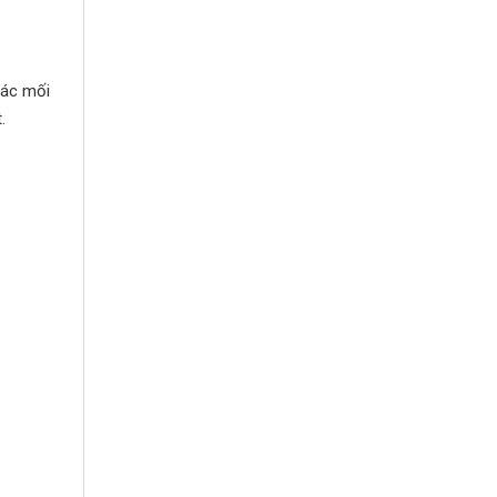
các mối
.