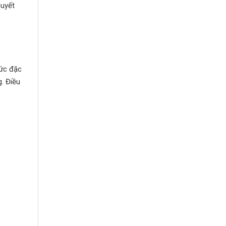
huyết
ức đặc
. Điều