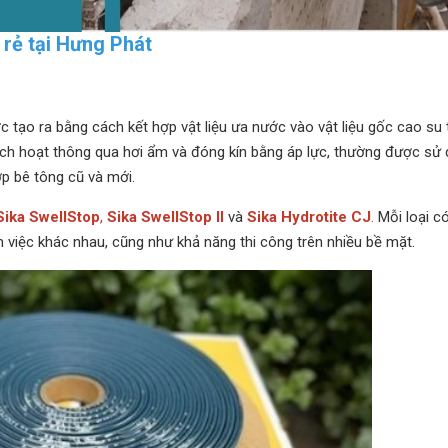
 rẻ tại Hưng Phát
 tạo ra bằng cách kết hợp vật liệu ưa nước vào vật liệu gốc cao su
ích hoạt thông qua hơi ẩm và đóng kín bằng áp lực, thường được sử
p bê tông cũ và mới.
Sika SwellStop
,
Sika SwellStop II
và
Sika Hydrotite CJ
.
Mỗi loại c
làm việc khác nhau, cũng như khả năng thi công trên nhiều bề mặt.