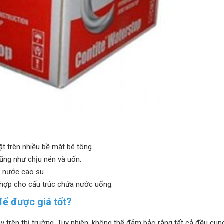
ặt trên nhiều bề mặt bê tông.
cũng như chịu nén và uốn.
n nước cao su.
ù hợp cho cấu trúc chứa nước uống.
ể được giá tốt?
 trên thị trường. Tuy nhiên, không thể đảm bảo rằng tất cả đều cun