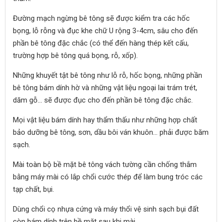
Đường mạch ngừng bê tông sẽ được kiểm tra các hốc
bọng, lỗ rỗng và đục khe chữ U rộng 3-4cm, sâu cho đến
phần bê tông đặc chắc (có thể đến hàng thép kết cấu,
trường hợp bê tông quá bọng, rỗ, xốp).
Những khuyết tật bê tông như lỗ rỗ, hốc bọng, những phần
bê tông bám dính hờ và những vật liệu ngoại lai trám trét,
dăm gỗ… sẽ được đục cho đến phần bê tông đặc chắc.
Mọi vật liệu bám dính hay thẩm thấu như những hợp chất
bảo dưỡng bê tông, sơn, dầu bôi ván khuôn… phải được băm
sạch.
Mài toàn bộ bề mặt bê tông vách tường cần chống thắm
bằng máy mài có lắp chổi cước thép để làm bung tróc các
tạp chất, bụi.
Dùng chổi cọ nhựa cứng và máy thổi vệ sinh sạch bụi đất
còn bám dính trên bề mặt sau khi mài.