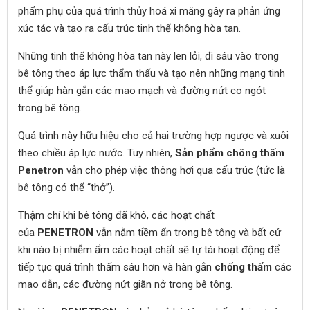
phẩm phụ của quá trình thủy hoá xi măng gây ra phản ứng
xúc tác và tạo ra cấu trúc tinh thể không hòa tan.
Những tinh thể không hòa tan này len lỏi, đi sâu vào trong
bê tông theo áp lực thẩm thấu và tạo nên những mạng tinh
thể giúp hàn gắn các mao mạch và đường nứt co ngót
trong bê tông.
Quá trình này hữu hiệu cho cả hai trường hợp ngược và xuôi
theo chiều áp lực nước. Tuy nhiên,
Sản phẩm chông thấm
Penetron
vẫn cho phép việc thông hơi qua cấu trúc (tức là
bê tông có thể “thở”).
Thậm chí khi bê tông đã khô, các hoạt chất
của
PENETRON
vẫn nằm tiềm ẩn trong bê tông và bất cứ
khi nào bị nhiễm ẩm các hoạt chất sẽ tự tái hoạt động để
tiếp tục quá trình thấm sâu hơn và hàn gắn
chống thấm
các
mao dẫn, các đường nứt giãn nở trong bê tông.