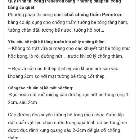
Quy trình thi công Penetron bằng Phương pháp thi công
bằng cọ quét
Phương pháp thi công quét
chất chống thấm Penetron
bằng cọ áp dụng cho chống thấm tường bê tông tầng hầm,
tường chắn đất, tường bể nước, tường hồ bơi …
Yêu cầu bề mặt bê tông trước khi xử lý chống thấm:
– Không tô trát vữa xi măng cho các khuyết tật bê tông như
hốc bọng, lỗ rỗ, đường nứt … trước khi xử lý chống thấm.
– Đục và cắt các ti thép định vị ván khuôn âm sâu vào
khoảng 2cm so với mặt tường bê tông cốt thép.
Công tác chuẩn bị bề mặt bê tông:
Đục hoặc cắt mở miệng các đường rạn nứt bê tông rộng 1-
2cm, sâu 2cm.
Các đường ống xuyên tường bê tông (nếu chưa được lắp
đặt quấn vật liệu chặn nước trong quá trình đổ bê tông) sẽ
được đục rãnh xung quang sâu 2-3cm để gia cố chống
thắm.