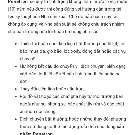
Penetron
, sẽ duy trì tình trạng không thấm nước trong mười
(10) năm nếu được thi công đúng với hướng dẫn trong tài
liệu kỹ thuật của Nhà sản xuất. Chế độ bảo hành này sẽ
không áp dụng, và Nhà sản xuất sẽ không chịu trách nhiệm
cho các trường hợp lỗi hoặc hư hỏng như sau:
Thiên tai hoặc các điều kiện bất thường như lũ lụt, sét,
bão, mưa đá, gió bão, lốc xoáy, động đất hoặc các vụ
cháy nổ;
Hư hỏng kết cấu do chuyển vị, dịch chuyển, biến dạng
và/hoặc do thiết kế kết cấu tính toán thiếu hoặc sai
sót;
Thay đổi diện tích hoặc cấu trúc;
Rơi đồ vật hoặc các chất phá hủy từ môi trường bên
ngoài như bụi phóng xạ, các chất tẩy rửa và các chất
ăn mòn nói chung;
Dịch chuyển bất thường, hoặc những thay đổi phương
thức sử dụng có thể tác động xấu đến các dòng
sản
phẩm Penetron
;