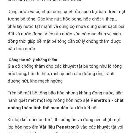
Dùng nước và cọ nhựa cứng quét rửa sạch bụi bám trên mặt
tường bê tông. Các khe nứt, hốc bọng, hốc chốt ti thép…
phải lấy nước tạt mạnh và dùng cọ nhựa cứng quét sạch bụi
đất và nước đọng. Việc rửa nước vừa có mục đính vệ sinh,
đồng thời giúp bề mặt bê tông cần xử lý chống thắm được
bão hòa nước.
Công tác xử lý chống thấm:
Gia cố chống thấm cho các khuyết tật bê tông như lỗ rỗng,
hốc bọng, hốc ti thép, rãnh quanh các đường ống, rãnh
đường nứt, khe mạch ngừng:
Trên bề mặt bê tông bão hòa nhưng không đọng nước, tiến
hành quét mét một lớp mỏng hỗn hợp sệt
Penetron - chất
chống thấm tinh thể mao dẫn
tạo lớp kết nối.
Khi lớp kết nối còn tươi, thi công ấn và đóng nén chặt một
lớp hỗn hợp ẩm
Vật liệu Penetron
® vào các khuyết tật với