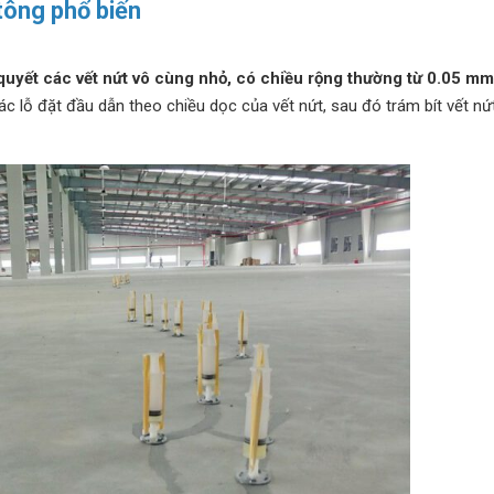
tông phổ biến
 quyết các vết nứt vô cùng nhỏ, có chiều rộng thường từ 0.05 mm
ác lỗ đặt đầu dẫn theo chiều dọc của vết nứt, sau đó trám bít vết nứ