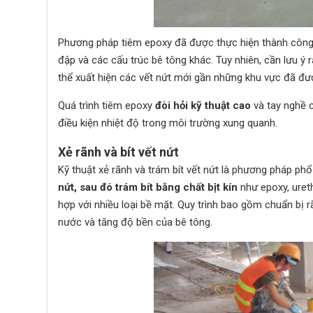
Phương pháp tiêm epoxy đã được thực hiện thành công tr
đập và các cấu trúc bê tông khác. Tuy nhiên, cần lưu ý
thể xuất hiện các vết nứt mới gần những khu vực đã đượ
Quá trình tiêm epoxy
đòi hỏi kỹ thuật cao
và tay nghề c
điều kiện nhiệt độ trong môi trường xung quanh.
Xẻ rãnh và bít vết nứt
Kỹ thuật xẻ rãnh và trám bít vết nứt là
phương pháp phổ 
nứt, sau đó trám bít bằng chất bịt kín
như epoxy, ureth
hợp với nhiều loại bề mặt. Quy trình bao gồm chuẩn bị 
nước và tăng độ bền của bê tông.