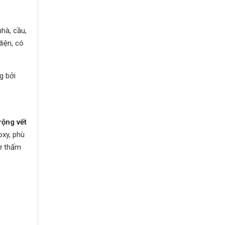
hà, cầu,
iện, có
g bởi
rộng vết
oxy, phù
cơ thấm