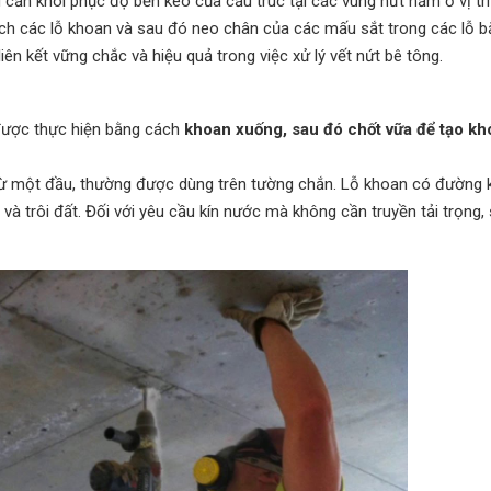
ần khôi phục độ bền kéo của cấu trúc tại các vùng nứt nằm ở vị trí
ch các lỗ khoan và sau đó neo chân của các mấu sắt trong các lỗ 
n kết vững chắc và hiệu quả trong việc xử lý vết nứt bê tông.
ược thực hiện bằng cách
khoan xuống, sau đó chốt vữa để tạo kh
 từ một đầu, thường được dùng trên tường chắn. Lỗ khoan có đường 
 và trôi đất. Đối với yêu cầu kín nước mà không cần truyền tải trọng,