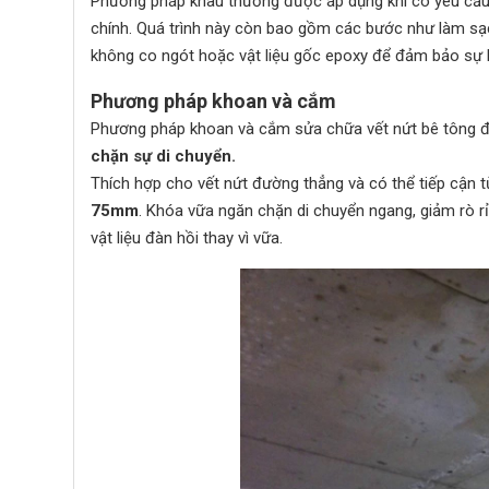
Phương pháp khâu thường được áp dụng khi có yêu cầu c
chính. Quá trình này còn bao gồm các bước như làm sạ
không co ngót hoặc vật liệu gốc epoxy để đảm bảo sự liê
Phương pháp khoan và cắm
Phương pháp khoan và cắm sửa chữa vết nứt bê tông đ
chặn sự di chuyển.
Thích hợp cho vết nứt đường thẳng và có thể tiếp cận
75mm
. Khóa vữa ngăn chặn di chuyển ngang, giảm rò rỉ
vật liệu đàn hồi thay vì vữa.