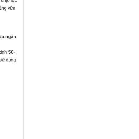
 chịu lực
bằng vữa
óa ngăn
kính
50-
 sử dụng