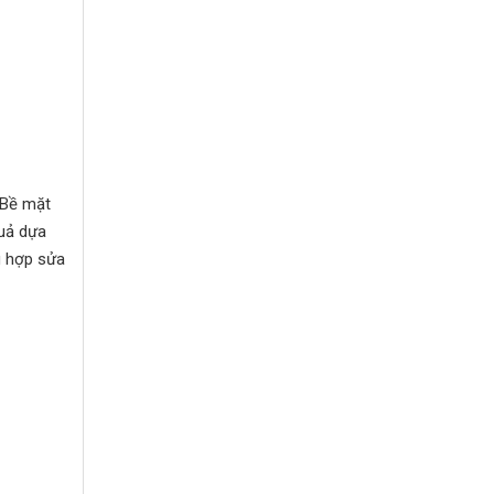
 Bề mặt
quả dựa
g hợp sửa