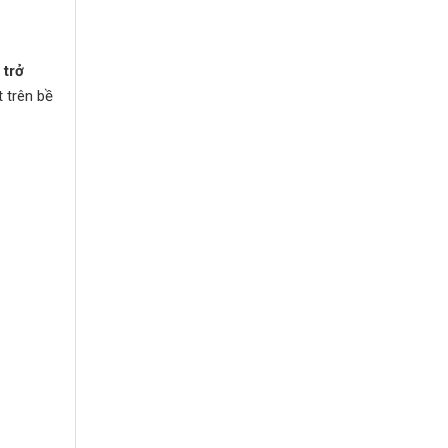
 trở
t trên bề