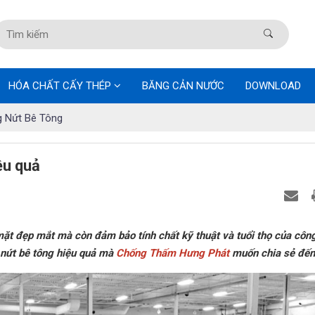
HÓA CHẤT CẤY THÉP
BĂNG CẢN NƯỚC
DOWNLOAD
 Nứt Bê Tông
ệu quả
mặt đẹp mắt mà còn đảm bảo tính chất kỹ thuật và tuổi thọ của công
 nứt bê tông hiệu quả mà
Chống Thấm Hưng Phát
muốn chia sẻ đến