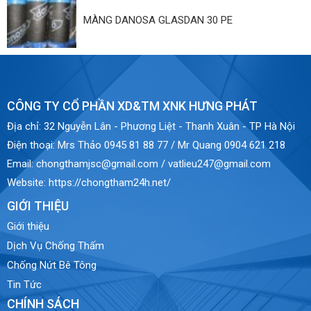
MÀNG DANOSA GLASDAN 30 PE
CÔNG TY CỔ PHẦN XD&TM XNK HƯNG PHÁT
Địa chỉ:
32 Nguyễn Lân - Phương Liệt - Thanh Xuân - TP Hà Nội
Điện thoại:
Mrs Thảo 0945 81 88 77 / Mr Quang 0904 621 218
Email:
chongthamjsc@gmail.com / vatlieu247@gmail.com
Website:
https://chongtham24h.net/
GIỚI THIỆU
Giới thiệu
Dịch Vụ Chống Thấm
Chống Nứt Bê Tông
Tin Tức
CHÍNH SÁCH