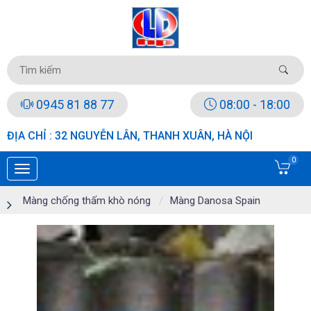
0945 81 88 77
08:00 - 18:00
ĐỊA CHỈ : 32 NGUYỄN LÂN, THANH XUÂN, HÀ NỘI
0
Màng chống thấm khò nóng
Màng Danosa Spain