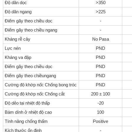
Độ dãn dọc
>350
Độ dãn ngang
>225
Điểm gãy theo chiều dọc
-
Điểm gãy theo chiều ngang
-
Kháng rễ cây
No Pasa
Lực nén
PND
Kháng va đập
PND
Điểm gãy theo chiều dọc
PND
Điểm gãy theo chiềungang
PND
Cường độ khớp nối: Chống bong tróc
PND
Cường độ khớp nối: Chống cắt
200 ± 100
Độ dẻo tại nhiệt độ thấp
-20
Bám dính ở nhiệt độ cao
100
Tính năng chống thấm
Positive
Kích thước ổn định
-