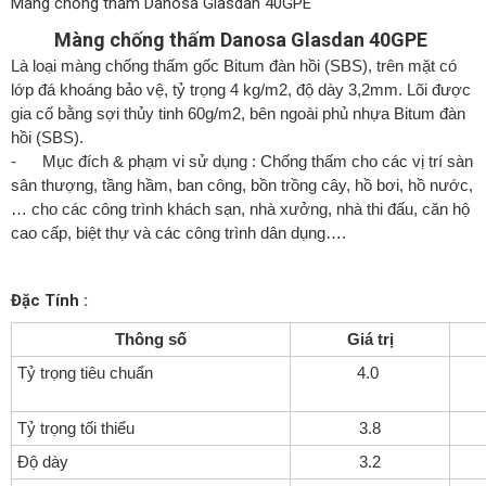
Màng chống thấm Danosa Glasdan 40GPE
Màng chống thấm Danosa Glasdan 40GPE
Là loại màng chống thấm gốc Bitum đàn hồi (SBS), trên mặt có
lớp đá khoáng bảo vệ, tỷ trọng 4 kg/m
2
, độ dày 3,2mm. Lõi được
gia cố bằng sợi thủy tinh 60g/m
2
, bên ngoài phủ nhựa Bitum đàn
hồi (SBS).
- Mục đích & phạm vi sử dụng : Chống thấm cho các vị trí sàn
sân thượng, tầng hầm, ban công, bồn trồng cây, hồ bơi, hồ nước,
… cho các công trình khách sạn, nhà xưởng, nhà thi đấu, căn hộ
cao cấp, biệt thự và các công trình dân dụng….
Đặc Tính :
Thông số
Giá trị
Tỷ trọng tiêu chuẩn
4.0
Tỷ trọng tối thiểu
3.8
Độ dày
3.2