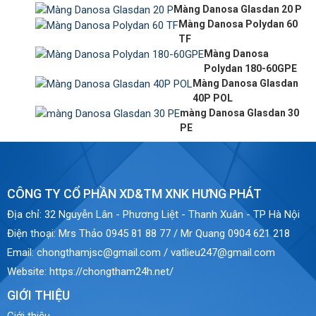
Màng Danosa Glasdan 20 P
Màng Danosa Polydan 60
TF
Màng Danosa
Polydan 180-60GPE
Màng Danosa Glasdan
40P POL
màng Danosa Glasdan 30
PE
CÔNG TY CỔ PHẦN XD&TM XNK HƯNG PHÁT
Địa chỉ:
32 Nguyễn Lân - Phương Liệt - Thanh Xuân - TP Hà Nội
Điện thoại:
Mrs Thảo 0945 81 88 77 / Mr Quang 0904 621 218
Email:
chongthamjsc@gmail.com / vatlieu247@gmail.com
Website:
https://chongtham24h.net/
GIỚI THIỆU