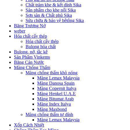
Chất trám khe & kết dính Sika
Sản phẩm cho khe nối Sika
Sơn sàn & Chất phủ Sika
Sửa chữa & bảo vệ bêtông Sika
Băng Trương Nở
weber
Hóa chất cấy thép
Hóa chất cấy thép
Bulong hóa chất
Bulong, nở, tắc kê
Sản Phẩm Vinkems
Băng Cản Nước
Màng Chống Thấm
Màng chống thấm khò nóng
Màng Lemax Malaysia
Màng Danosa Spain
Màng Copernit Italya
Màng Henkel U.A.E
Màng Bitumat Arab
Màng Index Italya
Màng Maxbond
Màng chống thấm tự dính
Màng Lemax Malaysia
Xốp Cách Nhiệt