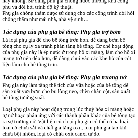
hay không. Sử dụng phụ gia chống nước thường khá công
phu và đòi hỏi trình độ kỹ thuật.
Phụ gia chống thấm được sử dụng cho các công trình đòi hỏi
chống thấm như mái nhà, nhà vệ sinh…
Tác dụng của phụ gia bê tông: Phụ gia trợ bơm
Là loại phụ gia để cho bê tông trơn hơn, dễ dàng bơm bê
tông cho cự ly xa tránh phân tầng bê tông. Cơ chế hoạt động
của phụ gia này là ép nước ở trong hồ xi măng, làm cho hồ xi
măng trở nên dẻo hơn, dễ dàng chui vào các khe hở của cốt
liệu làm cho bê tông trơn.
Tác dụng của phụ gia bê tông: Phụ gia trương nở
Phụ gia này làm tăng thể tích của vữa hoặc của bê tông để
sản xuất vữa bơm cho bu lông neo, chèn chân cột, sản xuất
bê tông tự ứng suất.
Loại phụ gia này hoạt động trong lúc thuỷ hóa xi măng hoặc
tự nở hoặc phản ứng với các thành phần khác của bê tông tạo
ra sự trương nở. Vật liệu của loại phụ gia có thể có ba loại:
loại có chứa sắt và chất gia tăng oxit, loại phụ gia tạo khí
chứa bột nhôm, loại có chứa oxit canxi tự do.