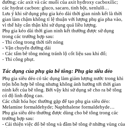
đường; các axit và các muối của axit hyđroxy cacboxilic;
các hydrat cacbon: gluco, sacaro, tinh bột, xenlulô…
Lưu ý khi sử dụng phụ gia kéo dài thời gian ninh kết là thời
gian làm chậm không tỉ lệ thuận với lượng phụ gia pha vào,
vì thế hãy cẩn thận khi sử dụng quá liều lượng.
Phụ gia kéo dài thời gian ninh kết thường được sử dụng
trong các trường hợp sau:
- Thi công trong thời tiết nóng
- Vận chuyển đường dài
- Các tấm bê tông mỏng tránh lộ cốt liệu sau khi đổ;
- Thi công phụt.
Tác dụng của phụ gia bê tông: Phụ gia siêu dẻo
Phụ gia siêu dẻo có tác dụng làm giảm lượng nước trong khi
trộn hỗn hợp bê tông nhưng không ảnh hưởng tới thời gian
ninh kết của bê tông. Bởi vậy khi sử dụng sẽ cho ra bê tông
có độ linh động cao.
Các chất hóa học thường gặp để tạo phụ gia siêu dẻo:
Melamine formaldehyde; Naphthalene formaldehyde…
Phụ gia siêu dẻo thường được dùng cho bê tông trong các
trường hợp sau:
- Cải thiện việc đổ bê tông và đầm bê tông ở những vùng của