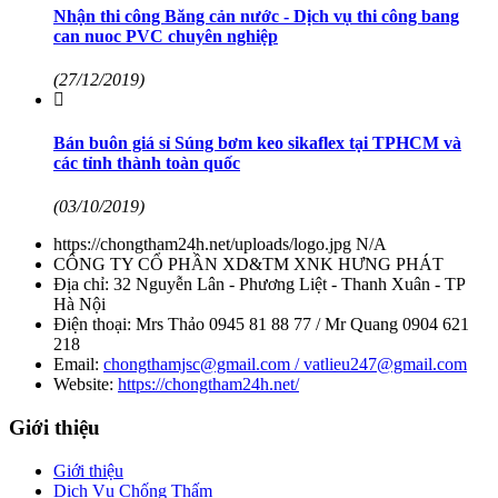
Nhận thi công Băng cản nước - Dịch vụ thi công bang
can nuoc PVC chuyên nghiệp
(27/12/2019)
Bán buôn giá sỉ Súng bơm keo sikaflex tại TPHCM và
các tỉnh thành toàn quốc
(03/10/2019)
https://chongtham24h.net/uploads/logo.jpg
N/A
CÔNG TY CỔ PHẦN XD&TM XNK HƯNG PHÁT
Địa chỉ:
32 Nguyễn Lân - Phương Liệt - Thanh Xuân - TP
Hà Nội
Điện thoại:
Mrs Thảo 0945 81 88 77 / Mr Quang 0904 621
218
Email:
chongthamjsc@gmail.com / vatlieu247@gmail.com
Website:
https://chongtham24h.net/
Giới thiệu
Giới thiệu
Dịch Vụ Chống Thấm