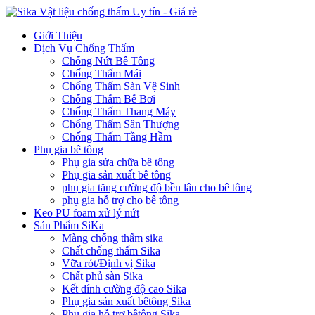
Giới Thiệu
Dịch Vụ Chống Thấm
Chống Nứt Bê Tông
Chống Thấm Mái
Chống Thấm Sàn Vệ Sinh
Chống Thấm Bể Bơi
Chống Thấm Thang Máy
Chống Thấm Sân Thượng
Chống Thấm Tầng Hầm
Phụ gia bê tông
Phụ gia sửa chữa bê tông
Phụ gia sản xuất bê tông
phụ gia tăng cường độ bền lâu cho bê tông
phụ gia hỗ trợ cho bê tông
Keo PU foam xử lý nứt
Sản Phẩm SiKa
Màng chống thấm sika
Chất chống thấm Sika
Vữa rót/Định vị Sika
Chất phủ sàn Sika
Kết dính cường độ cao Sika
Phụ gia sản xuất bêtông Sika
Phụ gia hỗ trợ bêtông Sika