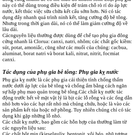
này có thể dùng trong điều kiện để trám chỗ rò rỉ do áp lực
nước, kết thúc việc sữa chữa kết cấu sớm hơn. Nó có tác
dụng đẩy nhanh quá trình ninh kết, tăng cường độ bê tông.
Nhưng trong thời gian dài, nó có thể làm giảm cường độ về
lâu dài.
Cácnguyên liệu thường được dùng để chế tạo phụ gia đông
cứng nhanh là Clorua: canxi, natri, nhôm; các chất gốc kiềm:
sút, potat, amoniắc, cũng như các muối của chúng: cacbua,
aluminat, borat natri và borat kali, nitrat, nitrit, focmiat
canxi.
Tác dụng của phụ gia bê tông: Phụ gia kỵ nước
Phụ gia kỵ nước là các phụ gia cải thiện tính chống thấm
nước dưới áp lực của bê tông và chống ẩm bằng cách ngăn
sự hấp phụ mao quản trong bê tông.Các chất kỵ nước tác
động trước hết về mặt vật lý là bịt các lỗ rỗng và các ống dẫn
nhỏ hơn vào các hạt rất nhỏ mà chúng chứa, hoặc là vào các
sản phẩm kết tủa hoặc nở phồng. Tuy nhiên chúng chỉ có tác
dụng khi gặp những lỗ nhỏ.
Các chất kỵ nước, bao gồm các hỗn hợp của thường làm từ
các nguyên liệu sau:
Các chất bột mịn (kieselguliv, bentonit, vôi béo, nhũ tương