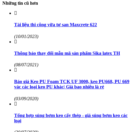
Những tin cũ hơn
Tài liệu thi công vữa tự san Maxcrete 622
(10/01/2023)
Thông báo thay đổi mẫu mã sản phẩm Sika latex TH
(08/07/2021)
Báo giá Keo PU Foam TCK UF 3000, keo PU668, PU 669
vác các loại keo PU khác| Giá bao nhiêu là rẻ
(03/09/2020)
Tổng hợp súng bơm keo cấy thép - giá súng bơm keo các
loại