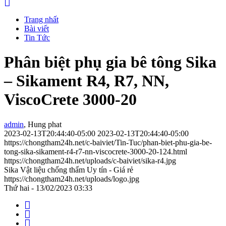
Trang nhất
Bài viết
Tin Tức
Phân biệt phụ gia bê tông Sika
– Sikament R4, R7, NN,
ViscoCrete 3000-20
admin
, Hung phat
2023-02-13T20:44:40-05:00
2023-02-13T20:44:40-05:00
https://chongtham24h.net/c-baiviet/Tin-Tuc/phan-biet-phu-gia-be-
tong-sika-sikament-r4-r7-nn-viscocrete-3000-20-124.html
https://chongtham24h.net/uploads/c-baiviet/sika-r4.jpg
Sika Vật liệu chống thấm Uy tín - Giá rẻ
https://chongtham24h.net/uploads/logo.jpg
Thứ hai - 13/02/2023 03:33