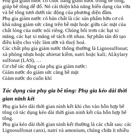
Phụ gia giảm nước có chức năng giảm nước trong bê tông,
giúp bê tông dễ đổ. Nó cải thiện khả năng biến dạng của vữa
và bê tông tươi dưới tác động của phương diện đầm.
Phụ gia giảm nước có bản chất là các sản phẩm hữu cơ có
khả năng giảm sức căng trên bề mặt hoặc giữa các mặt của
chất lỏng của nước nói riêng. Chúng bôi trơn các hạt xi
măng, các hạt xi măng sẽ tách rời nhau. Sự phân tán đó tạo
điều kiện cho việc làm ướt và thuỷ hoá.
Các chất phụ gia giảm nước thông thường là Lignosulfonat;
xà phòng nhựa hoặc abietat kiềm, natri hoặc kali; ALkylary
sulfonat (LAS), …
Cơ chế tác động của phụ gia giảm nước:
Giảm nước do giảm sức căng bề mặt
Giảm nước do cuốn khí
Tác dụng của phụ gia bê tông: Phụ gia kéo dài thời
gian ninh kết
Phụ gia kéo dài thời gian ninh kết khi cho vào hỗn hợp bê
tông có tác dụng kéo dài thời gian ninh kết của hỗn hợp bê
tông.
Phụ gia kéo dài thời gian ninh kết thường là các chất sau: các
Lignosulfonat canxi, natri và amonium, chúng chứa ít nhiều