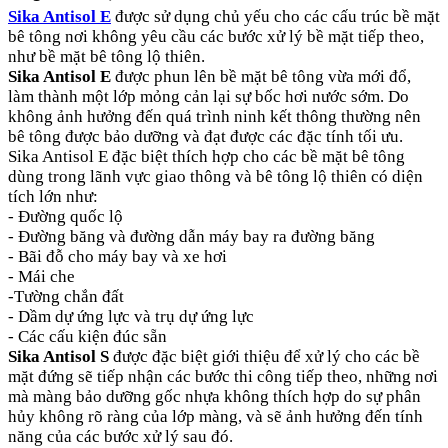
Sika Antisol E
được sử dụng chủ yếu cho các cấu trúc bề mặt
bê tông nơi không yêu cầu các bước xử lý bề mặt tiếp theo,
như bề mặt bê tông lộ thiên.
Sika Antisol E
được phun lên bề mặt bê tông vừa mới đổ,
làm thành một lớp mỏng cản lại sự bốc hơi nước sớm. Do
không ảnh hưởng đến quá trình ninh kết thông thường nên
bê tông được bảo dưỡng và đạt được các đặc tính tối ưu.
Sika Antisol E đặc biệt thích hợp cho các bề mặt bê tông
dùng trong lãnh vực giao thông và bê tông lộ thiên có diện
tích lớn như:
- Đường quốc lộ
- Đường băng và đường dẫn máy bay ra đường băng
- Bãi đỗ cho máy bay và xe hơi
- Mái che
-Tường chắn đất
- Dầm dự ứng lực và trụ dự ứng lực
- Các cấu kiện đúc sẵn
Sika Antisol S
được đặc biệt giới thiệu để xử lý cho các bề
mặt đứng sẽ tiếp nhận các bước thi công tiếp theo, những nơi
mà màng bảo dưỡng gốc nhựa không thích hợp do sự phân
hủy không rõ ràng của lớp màng, và sẽ ảnh hưởng đến tính
năng của các bước xử lý sau đó.