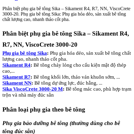
Phân biệt phụ gia bê tông Sika – Sikament R4, R7, NN, ViscoCrete
3000-20. Phụ gia bê tông Sika: Phụ gia hóa dẻo, sản xuất bê tông
chất lượng cao, nhanh tháo cốt pha.
Phân biệt phụ gia bê tông Sika – Sikament R4,
R7, NN, ViscoCrete 3000-20
Phụ gia bê tông Sika
:
Phụ gia hóa dẻo, sản xuất bê tông chất
lượng cao, nhanh tháo cốt pha.
Sikament R4
:
Bê tông chảy lỏng cho cấu kiện mật độ thép
cao,...
Sikament R7
:
Bê tông khối lớn, tháo ván khuôn sớm, ...
Sikament NN
:
Bê tông dự ứng lực, đúc hẫng, ...
Sika ViscoCrete 3000-20 M
:
Bê tông mác cao, phù hợp trạm
trộn và nhà máy đúc sẵn
Phân loại phụ gia theo bê tông
Phụ gia bảo dưỡng bê tông (thường dùng cho bê
tông đúc sẵn)