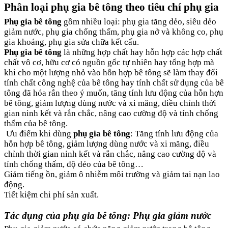
Phân loại phụ gia bê tông theo tiêu chí phụ gia
Phụ gia bê tông
gồm nhiều loại: phụ gia tăng dẻo, siêu dẻo
giảm nước, phụ gia chống thấm, phụ gia nở và không co, phụ
gia khoáng, phụ gia sửa chữa kết cấu.
Phụ gia bê tông
là những hợp chất hay hỗn hợp các hợp chất
chất vô cơ, hữu cơ có nguồn gốc tự nhiên hay tổng hợp mà
khi cho một lượng nhỏ vào hỗn hợp bê tông sẽ làm thay đổi
tính chất công nghệ của bê tông hay tính chất sử dụng của bê
tông đã hóa rắn theo ý muốn, tăng tính lưu động của hỗn hợn
bê tông, giảm lượng dùng nước và xi măng, điều chỉnh thời
gian ninh kết và rắn chắc, nâng cao cường độ và tính chống
thấm của bê tông.
Ưu điểm khi dùng
phụ gia bê tông
: Tăng tính lưu động của
hỗn hợp bê tông, giảm lượng dùng nước và xi măng, điều
chỉnh thời gian ninh kết và rắn chắc, nâng cao cường độ và
tính chống thấm, độ dẻo của bê tông…
Giảm tiếng ồn, giảm ô nhiễm môi trường và giảm tai nạn lao
động.
Tiết kiệm chi phí sản xuất.
Tác dụng của phụ gia bê tông: Phụ gia giảm nước