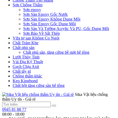
Chống Thấm Tạo Màng
Sơn Chống Thấm
Sơn epoxy
Sơn Sàn Epoxy Gốc Nước
Sơn Sàn Epoxy Không Dung Môi
Sơn Sàn Epoxy Gốc Dung Môi
Sơn Sàn Và Tường Acrylic Và PU, Gốc Dung Môi
Sơn Bảo Về Sắt Thép
Vữa tự san Không Co Ngót
Chất Trám Khe
Chất phủ sàn
Chất phủ sàn, tăng cứng bề mặt bê tông
Lưới Thủy Tinh
Vải Địa Kỹ Thuật
Gạch Chịu Axit
Chất tẩy gỉ
Chống thấm khác
Keo Kingbond
Chất bột tăng cứng sàn bê tông
Sika Vật liệu chống
thấm Uy tín - Giá rẻ
0945 81 88 77
08:00 - 18:00