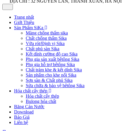
ĐỊA CHỈ : 32 NGUYỄN LÂN, THANH XUÂN, HÀ NỘI
Trang nhất
Giới Thiệu
Sản Phẩm SiKa
Màng chống thấm sika
Chất chống thấm Sika
Vữa rót/Định vị Sika
Chất phủ sàn Sika
Kết dính cường độ cao Sika
Phụ gia sản xuất bêtông Sika
Phụ gia hỗ trợ bêtông Sika
Chất trám khe & kết dính Sika
Sản phẩm cho khe nối Sika
Sơn sàn & Chất phủ Sika
Sửa chữa & bảo vệ bêtông Sika
Hóa chất cấy thép
Hóa chất cấy thép
Bulong hóa chất
Băng Cản Nước
Download
Báo Giá
Liên hệ