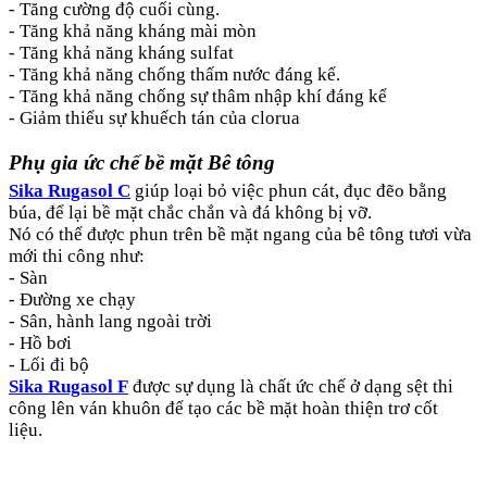
- Tăng cường độ cuối cùng.
- Tăng khả năng kháng mài mòn
- Tăng khả năng kháng sulfat
- Tăng khả năng chống thấm nước đáng kể.
- Tăng khả năng chống sự thâm nhập khí đáng kể
- Giảm thiểu sự khuếch tán của clorua
Phụ gia ức chế bề mặt Bê tông
Sika Rugasol C
giúp loại bỏ việc phun cát, đục đẽo bằng
búa, để lại bề mặt chắc chắn và đá không bị vỡ.
Nó có thể được phun trên bề mặt ngang của bê tông tươi vừa
mới thi công như:
- Sàn
- Đường xe chạy
- Sân, hành lang ngoài trời
- Hồ bơi
- Lối đi bộ
Sika Rugasol F
được sự dụng là chất ức chế ở dạng sệt thi
công lên ván khuôn để tạo các bề mặt hoàn thiện trơ cốt
liệu.