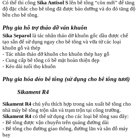
Có thể thi công
Sika Antisol S
lên bê tông “còn mới” để tăng
độ đặc chắc cho bê tông đã được bảo dưỡng và do đó tăng độ
bền cho bê tông.
Phụ gia hỗ trợ tháo dỡ ván khuôn
Sika Separol
là tác nhân tháo dỡ khuôn gốc dầu được chế
tạo sẵn để sử dụng ngay cho bê tông và vữa từ các loại
khuôn gỗ và thép
- Tác nhân tháo dỡ khuôn cho khuôn thép hay gỗ
- Cung cấp bê tông có bề mặt hoàn thiện đẹp
- Kéo dài tuổi thọ khuôn
Phụ gia hóa dẻo bê tông (sử dụng cho bê tông tươi)
Sikament R4
Sikament R4
chủ yếu thích hợp trong sản xuất bê tông cho
nhà máy bê tông trộn sẵn và trạm trộn tại công trường.
Sikament R4
có thể sử dụng cho các loại bê tông sau đây:
- Bê tông được vận chuyển trên quảng đường dài
- Bê tông cho đường giao thông, đường lăn và sân đỗ máy
bay