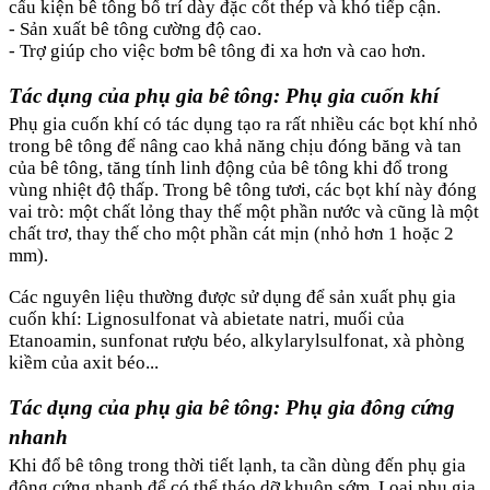
cấu kiện bê tông bố trí dày đặc cốt thép và khó tiếp cận.
- Sản xuất bê tông cường độ cao.
- Trợ giúp cho việc bơm bê tông đi xa hơn và cao hơn.
Tác dụng của phụ gia bê tông: Phụ gia cuốn khí
Phụ gia cuốn khí có tác dụng tạo ra rất nhiều các bọt khí nhỏ
trong bê tông để nâng cao khả năng chịu đóng băng và tan
của bê tông, tăng tính linh động của bê tông khi đổ trong
vùng nhiệt độ thấp. Trong bê tông tươi, các bọt khí này đóng
vai trò: một chất lỏng thay thế một phần nước và cũng là một
chất trơ, thay thế cho một phần cát mịn (nhỏ hơn 1 hoặc 2
mm).
Các nguyên liệu thường được sử dụng để sản xuất phụ gia
cuốn khí: Lignosulfonat và abietate natri, muối của
Etanoamin, sunfonat rượu béo, alkylarylsulfonat, xà phòng
kiềm của axit béo...
Tác dụng của phụ gia bê tông: Phụ gia đông cứng
nhanh
Khi đổ bê tông trong thời tiết lạnh, ta cần dùng đến phụ gia
đông cứng nhanh để có thể tháo dỡ khuôn sớm. Loại phụ gia