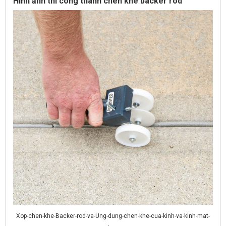
Hình ảnh thi công thanh chèn khe backer rod
Xop-chen-khe-Backer-rod-va-Ung-dung-chen-khe-cua-kinh-va-kinh-mat-