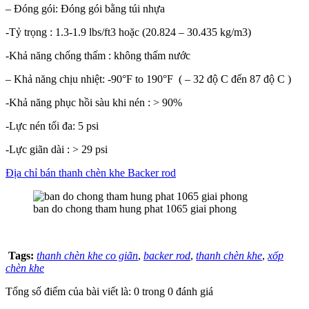
– Đóng gói: Đóng gói bằng túi nhựa
-Tỷ trọng : 1.3-1.9 lbs/ft3 hoặc (20.824 – 30.435 kg/m3)
-Khả năng chống thấm : không thấm nước
– Khả năng chịu nhiệt: -90°F to 190°F ( – 32 độ C đến 87 độ C )
-Khả năng phục hồi sàu khi nén : > 90%
-Lực nén tối đa: 5 psi
-Lực giãn dài : > 29 psi
Địa chỉ bán thanh chèn khe Backer rod
ban do chong tham hung phat 1065 giai phong
Tags:
thanh chèn khe co giãn
,
backer rod
,
thanh chèn khe
,
xốp
chèn khe
Tổng số điểm của bài viết là: 0 trong 0 đánh giá