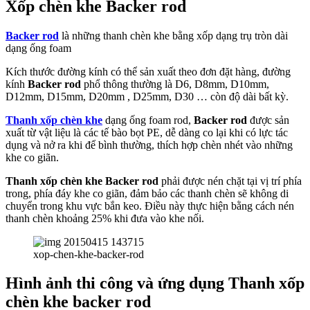
Xốp chèn khe Backer rod
Backer rod
là những thanh chèn khe bằng xốp dạng trụ tròn dài
dạng ống foam
Kích thước đường kính có thể sản xuất theo đơn đặt hàng, đường
kính
Backer rod
phổ thông thường là D6, D8mm, D10mm,
D12mm, D15mm, D20mm , D25mm, D30 … còn độ dài bất kỳ.
Thanh xốp chèn khe
dạng ống foam rod,
Backer rod
được sản
xuất từ vật liệu là các tế bào bọt PE, dễ dàng co lại khi có lực tác
dụng và nở ra khi để bình thường, thích hợp chèn nhét vào những
khe co giãn.
Thanh xốp chèn khe
Backer rod
phải được nén chặt tại vị trí phía
trong, phía đáy khe co giãn, đảm bảo các thanh chèn sẽ không di
chuyển trong khu vực bắn keo. Điều này thực hiện bằng cách nén
thanh chèn khoảng 25% khi đưa vào khe nối.
xop-chen-khe-backer-rod
Hình ảnh thi công và ứng dụng Thanh xốp
chèn khe backer rod