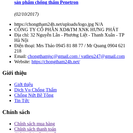
sản phẩm chống thấm Penetron
(02/10/2017)
https://chongtham24h.net/uploads/logo.jpg
N/A
CÔNG TY CỔ PHẦN XD&TM XNK HƯNG PHÁT
Địa chỉ:
32 Nguyễn Lân - Phương Liệt - Thanh Xuân - TP
Hà Nội
Điện thoại:
Mrs Thảo 0945 81 88 77 / Mr Quang 0904 621
218
Email:
chongthamjsc@gmail.com / vatlieu247@gmail.com
Website:
https://chongtham24h.net/
Giới thiệu
Giới thiệu
Dịch Vụ Chống Thấm
Chống Nứt Bê Tông
Tin Tức
Chính sách
Chính sách mua hàng
Chính sách thanh toán