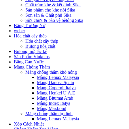
Chất trám khe & kết dính Sika
Sản phẩm cho khe nối Sika
Sơn sàn & Chất phủ Sika
Sửa chữa & bảo vệ bêtông Sika
Băng Trương Nở
weber
Hóa chất cấy thép
Hóa chất cấy thép
Bulong hóa chất
Bulong, nở, tắc kê
Sản Phẩm Vinkems
Băng Cản Nước
Màng Chống Thấm
Màng chống thấm khò nóng
Màng Lemax Malaysia
Màng Danosa Spain
Màng Copernit Italya
Màng Henkel U.A.E
Màng Bitumat Arab
Màng Index Italya
Màng Maxbond
Màng chống thấm tự dính
Màng Lemax Malaysia
Xốp Cách Nhiệt