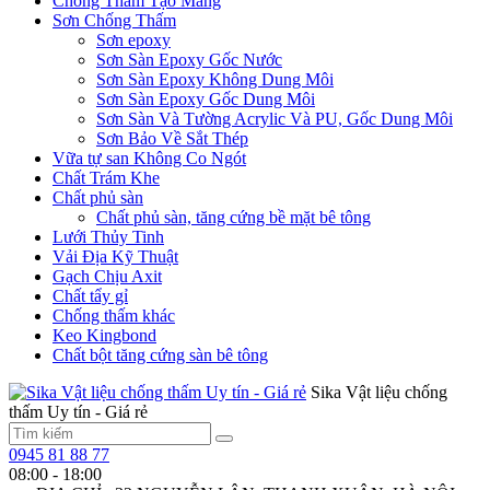
Chống Thấm Tạo Màng
Sơn Chống Thấm
Sơn epoxy
Sơn Sàn Epoxy Gốc Nước
Sơn Sàn Epoxy Không Dung Môi
Sơn Sàn Epoxy Gốc Dung Môi
Sơn Sàn Và Tường Acrylic Và PU, Gốc Dung Môi
Sơn Bảo Về Sắt Thép
Vữa tự san Không Co Ngót
Chất Trám Khe
Chất phủ sàn
Chất phủ sàn, tăng cứng bề mặt bê tông
Lưới Thủy Tinh
Vải Địa Kỹ Thuật
Gạch Chịu Axit
Chất tẩy gỉ
Chống thấm khác
Keo Kingbond
Chất bột tăng cứng sàn bê tông
Sika Vật liệu chống
thấm Uy tín - Giá rẻ
0945 81 88 77
08:00 - 18:00