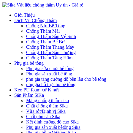
Giới Thiệu
Dịch Vụ Chống Thấm
Chống Nứt Bê Tông
Chống Thấm Mái
Chống Thấm Sàn Vệ Sinh
Chống Thấm Bể Bơi
Chống Thấm Thang Máy
Chống Thấm Sân Thượng
Chống Thấm Tầng Hầm
Phụ gia bê tông
Phụ gia sửa chữa bê tông
Phụ gia sản xuất bê tông
phụ gia tăng cường độ bền lâu cho bê tông
phụ gia hỗ trợ cho bê tông
Keo PU foam xử lý nứt
Sản Phẩm SiKa
Màng chống thấm sika
Chất chống thấm Sika
Vữa rót/Định vị Sika
Chất phủ sàn Sika
Kết dính cường độ cao Sika
Phụ gia sản xuất bêtông Sika
Phụ gia hỗ trợ bêtông Sika