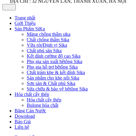
ĐỊA CHỈ : 32 NGUYỄN LÂN, THANH XUÂN, HÀ NỘI
Trang nhất
Giới Thiệu
Sản Phẩm SiKa
Màng chống thấm sika
Chất chống thấm Sika
Vữa rót/Định vị Sika
Chất phủ sàn Sika
Kết dính cường độ cao Sika
Phụ gia sản xuất bêtông Sika
Phụ gia hỗ trợ bêtông Sika
Chất trám khe & kết dính Sika
Sản phẩm cho khe nối Sika
Sơn sàn & Chất phủ Sika
Sửa chữa & bảo vệ bêtông Sika
Hóa chất cấy thép
Hóa chất cấy thép
Bulong hóa chất
Băng Cản Nước
Download
Báo Giá
Liên hệ