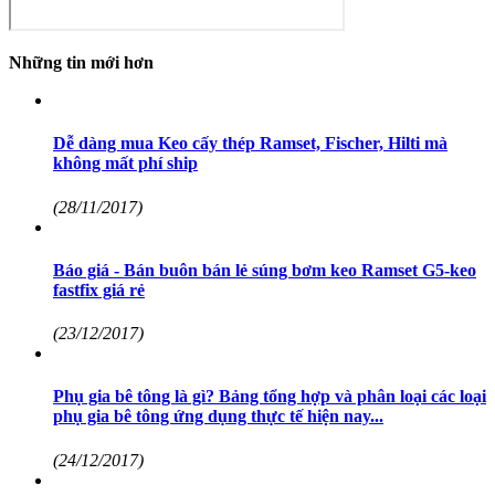
Những tin mới hơn
Dễ dàng mua Keo cấy thép Ramset, Fischer, Hilti mà
không mất phí ship
(28/11/2017)
Báo giá - Bán buôn bán lẻ súng bơm keo Ramset G5-keo
fastfix giá rẻ
(23/12/2017)
Phụ gia bê tông là gì? Bảng tổng hợp và phân loại các loại
phụ gia bê tông ứng dụng thực tế hiện nay...
(24/12/2017)