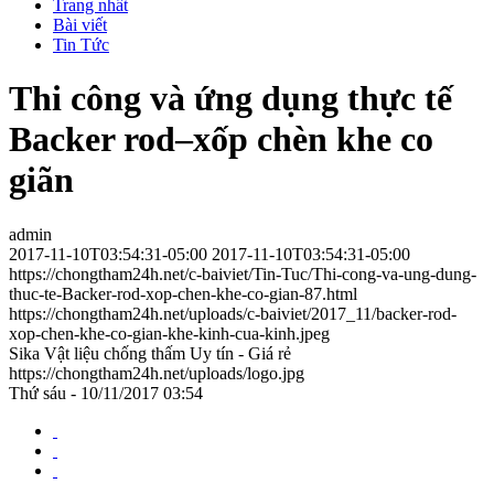
Trang nhất
Bài viết
Tin Tức
Thi công và ứng dụng thực tế
Backer rod–xốp chèn khe co
giãn
admin
2017-11-10T03:54:31-05:00
2017-11-10T03:54:31-05:00
https://chongtham24h.net/c-baiviet/Tin-Tuc/Thi-cong-va-ung-dung-
thuc-te-Backer-rod-xop-chen-khe-co-gian-87.html
https://chongtham24h.net/uploads/c-baiviet/2017_11/backer-rod-
xop-chen-khe-co-gian-khe-kinh-cua-kinh.jpeg
Sika Vật liệu chống thấm Uy tín - Giá rẻ
https://chongtham24h.net/uploads/logo.jpg
Thứ sáu - 10/11/2017 03:54