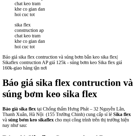
sika flex
construction ap
chat keo tram
khe co gian dan
hoi cuc tot
Báo giá sika flex contruction và súng bơm bắn keo sika flex|
Sikaflex contruction AP giá 125k - súng bơm keo Sika flex giá
160k-giao hàng tận nơi
Báo giá sika flex contruction và
súng bơm keo sika flex
Báo giá sika flex
tại Chống thấm Hưng Phát – 32 Nguyễn Lân,
Thanh Xuân, Hà Nội (155 Trường Chinh) cung cấp sỉ lẻ
Sika flex
và
súng bơm keo sikaflex
cho mọi công trình trên thị trường hiện
nay như sau: