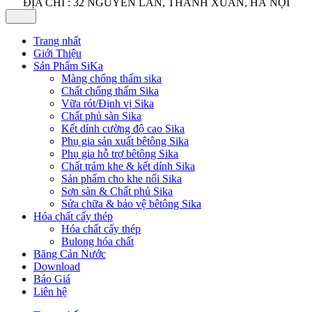
ĐỊA CHỈ : 32 NGUYỄN LÂN, THANH XUÂN, HÀ NỘI
Trang nhất
Giới Thiệu
Sản Phẩm SiKa
Màng chống thấm sika
Chất chống thấm Sika
Vữa rót/Định vị Sika
Chất phủ sàn Sika
Kết dính cường độ cao Sika
Phụ gia sản xuất bêtông Sika
Phụ gia hỗ trợ bêtông Sika
Chất trám khe & kết dính Sika
Sản phẩm cho khe nối Sika
Sơn sàn & Chất phủ Sika
Sửa chữa & bảo vệ bêtông Sika
Hóa chất cấy thép
Hóa chất cấy thép
Bulong hóa chất
Băng Cản Nước
Download
Báo Giá
Liên hệ