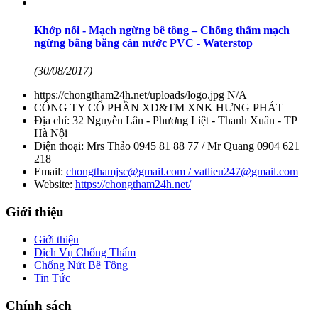
Khớp nối - Mạch ngừng bê tông – Chống thấm mạch
ngừng bằng băng cản nước PVC - Waterstop
(30/08/2017)
https://chongtham24h.net/uploads/logo.jpg
N/A
CÔNG TY CỔ PHẦN XD&TM XNK HƯNG PHÁT
Địa chỉ:
32 Nguyễn Lân - Phương Liệt - Thanh Xuân - TP
Hà Nội
Điện thoại:
Mrs Thảo 0945 81 88 77 / Mr Quang 0904 621
218
Email:
chongthamjsc@gmail.com / vatlieu247@gmail.com
Website:
https://chongtham24h.net/
Giới thiệu
Giới thiệu
Dịch Vụ Chống Thấm
Chống Nứt Bê Tông
Tin Tức
Chính sách