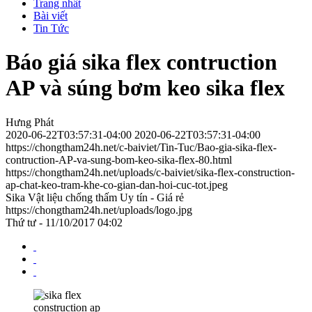
Trang nhất
Bài viết
Tin Tức
Báo giá sika flex contruction
AP và súng bơm keo sika flex
Hưng Phát
2020-06-22T03:57:31-04:00
2020-06-22T03:57:31-04:00
https://chongtham24h.net/c-baiviet/Tin-Tuc/Bao-gia-sika-flex-
contruction-AP-va-sung-bom-keo-sika-flex-80.html
https://chongtham24h.net/uploads/c-baiviet/sika-flex-construction-
ap-chat-keo-tram-khe-co-gian-dan-hoi-cuc-tot.jpeg
Sika Vật liệu chống thấm Uy tín - Giá rẻ
https://chongtham24h.net/uploads/logo.jpg
Thứ tư - 11/10/2017 04:02