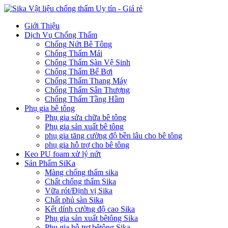
Giới Thiệu
Dịch Vụ Chống Thấm
Chống Nứt Bê Tông
Chống Thấm Mái
Chống Thấm Sàn Vệ Sinh
Chống Thấm Bể Bơi
Chống Thấm Thang Máy
Chống Thấm Sân Thượng
Chống Thấm Tầng Hầm
Phụ gia bê tông
Phụ gia sửa chữa bê tông
Phụ gia sản xuất bê tông
phụ gia tăng cường độ bền lâu cho bê tông
phụ gia hỗ trợ cho bê tông
Keo PU foam xử lý nứt
Sản Phẩm SiKa
Màng chống thấm sika
Chất chống thấm Sika
Vữa rót/Định vị Sika
Chất phủ sàn Sika
Kết dính cường độ cao Sika
Phụ gia sản xuất bêtông Sika
Phụ gia hỗ trợ bêtông Sika