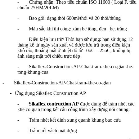
- Chứng nhận: Theo tiêu chuẩn ISO 11600 ( Loại F, tiêu
chuẩn 25HM/20LM).
- Bao gói: dạng thỏi 600ml/thỏi và 20 thỏi/thùng
- Màu sắc khi thi công: xám bê tông, đen , be, trắng
- Điều kiện lưu trữ/ Thời hạn sử dụng: hạn sử dụng 12
tháng kể từ ngày sản xuất và được lưu trữ trong điều kiện
khô ráo, thoáng mát ở nhiệt độ từ 10oC – 25oC, không bị
ánh sáng mặt trời chiếu trực tiếp
- Sikaflex-Construction-AP-Chat-tram-khe-co-gian-be-
tong-khung-cua
- Sikaflex-Construction-AP-Chat-tram-khe-co-gian
Ứng dụng Sikaflex Construction AP
-
Sikaflex contruction AP
được dùng để trám nhét các
khe co giãn trong kết cấu công trình xây dựng nói chung:
- Trám nhét kết dính xung quanh khung bao cửa
- Trám trét vách mặt dựng