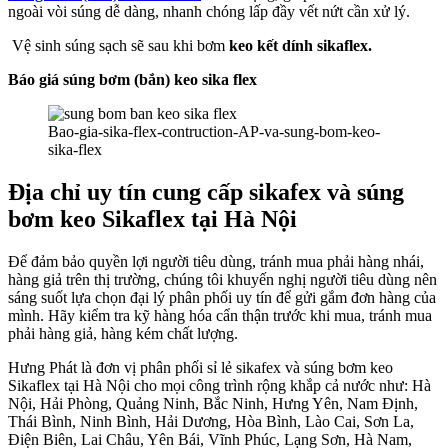
ngoài vòi súng dễ dàng, nhanh chóng lấp đầy vết nứt cần xử lý.
Vệ sinh súng sạch sẽ sau khi bơm
keo kết dính sikaflex.
Báo giá súng bơm (bắn) keo sika flex
Bao-gia-sika-flex-contruction-AP-va-sung-bom-keo-
sika-flex
Địa chỉ uy tín cung cấp sikafex và súng
bơm keo Sikaflex tại Hà Nội
Để đảm bảo quyền lợi người tiêu dùng, tránh mua phải hàng nhái,
hàng giả trên thị trường, chúng tôi khuyến nghị người tiêu dùng nên
sáng suốt lựa chọn đại lý phân phối uy tín để gửi gắm đơn hàng của
mình. Hãy kiểm tra kỹ hàng hóa cẩn thận trước khi mua, tránh mua
phải hàng giả, hàng kém chất lượng.
Hưng Phát là đơn vị phân phối sỉ lẻ sikafex và súng bơm keo
Sikaflex tại Hà Nội cho mọi công trình rộng khắp cả nước như: Hà
Nội, Hải Phòng, Quảng Ninh, Bắc Ninh, Hưng Yên, Nam Định,
Thái Bình, Ninh Bình, Hải Dương, Hòa Bình, Lào Cai, Sơn La,
Điện Biên, Lai Châu, Yên Bái, Vĩnh Phúc, Lạng Sơn, Hà Nam,