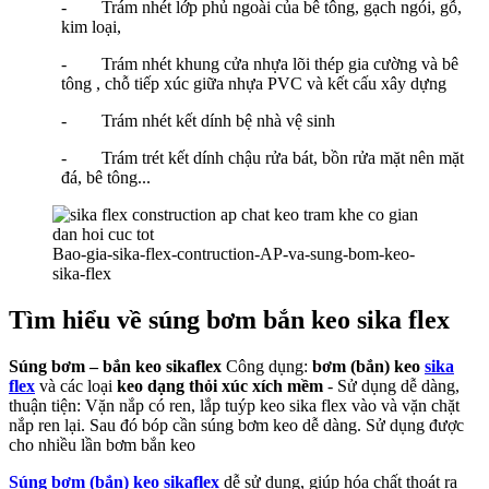
- Trám nhét lớp phủ ngoài của bê tông, gạch ngói, gỗ,
kim loại,
- Trám nhét khung cửa nhựa lõi thép gia cường và bê
tông , chỗ tiếp xúc giữa nhựa PVC và kết cấu xây dựng
- Trám nhét kết dính bệ nhà vệ sinh
- Trám trét kết dính chậu rửa bát, bồn rửa mặt nên mặt
đá, bê tông...
Bao-gia-sika-flex-contruction-AP-va-sung-bom-keo-
sika-flex
Tìm hiểu về súng bơm bắn keo sika flex
Súng bơm – bắn keo sikaflex
Công dụng:
bơm
(bắn)
keo
sika
flex
và các loại
keo dạng thỏi xúc xích mềm
- Sử dụng dễ dàng,
thuận tiện: Vặn nắp có ren, lắp tuýp keo sika flex vào và vặn chặt
nắp ren lại. Sau đó bóp cần súng bơm keo dễ dàng. Sử dụng được
cho nhiều lần bơm bắn keo
Súng bơm (bắn) keo sikaflex
dễ sử dụng, giúp hóa chất thoát ra