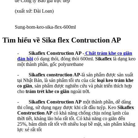
để Công ty Báo giá trực tiếp
(xuất xứ: Đài Loan)
Sung-bom-keo-sika-flex-600ml
Tìm hiểu về Sika flex Contruction AP
-
Sikaflex Construction AP -
Chất trám khe co giãn
đàn hồi
có dạng thỏi, đóng thỏi 600ml.
Sikaflex
là dạng keo
một thành phần, gốc polyurethane
-
Sikaflex construction AP
-là sản phẩm được sản xuất
tại Nhật Bản, là sản phẩm tối ưu của các
loại keo trám khe
co giãn
, sản phẩm được nghiên cứu và phát triển thích hợp
cho
trám trét khe co giãn
ngoài trời.
-
Sikaflex Construction AP
một thành phần, dễ dàng
thi công, sử dụng ngay được khi cắt đầu tuýp. Keo
Sikaflex
Construction AP
có khả năng chống chịu nóng lạnh của
thời tiết, kháng lão hóa rất tốt. Có khả năng co giãn đến
25%, bám dính rất tốt với nhiều loại bề mặt, sản phẩm kháng
lực xé rất tốt