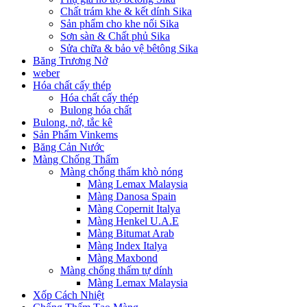
Chất trám khe & kết dính Sika
Sản phẩm cho khe nối Sika
Sơn sàn & Chất phủ Sika
Sửa chữa & bảo vệ bêtông Sika
Băng Trương Nở
weber
Hóa chất cấy thép
Hóa chất cấy thép
Bulong hóa chất
Bulong, nở, tắc kê
Sản Phẩm Vinkems
Băng Cản Nước
Màng Chống Thấm
Màng chống thấm khò nóng
Màng Lemax Malaysia
Màng Danosa Spain
Màng Copernit Italya
Màng Henkel U.A.E
Màng Bitumat Arab
Màng Index Italya
Màng Maxbond
Màng chống thấm tự dính
Màng Lemax Malaysia
Xốp Cách Nhiệt