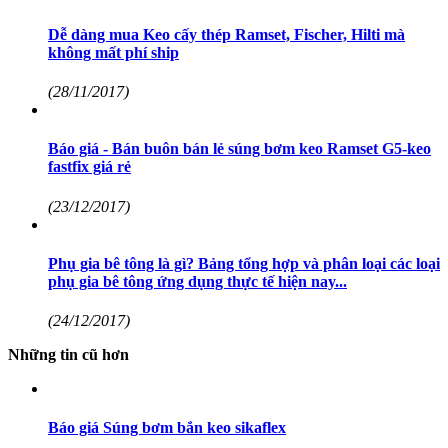
Dễ dàng mua Keo cấy thép Ramset, Fischer, Hilti mà
không mất phí ship
(28/11/2017)
Báo giá - Bán buôn bán lẻ súng bơm keo Ramset G5-keo
fastfix giá rẻ
(23/12/2017)
Phụ gia bê tông là gì? Bảng tổng hợp và phân loại các loại
phụ gia bê tông ứng dụng thực tế hiện nay...
(24/12/2017)
Những tin cũ hơn
Báo giá Súng bơm bắn keo sikaflex