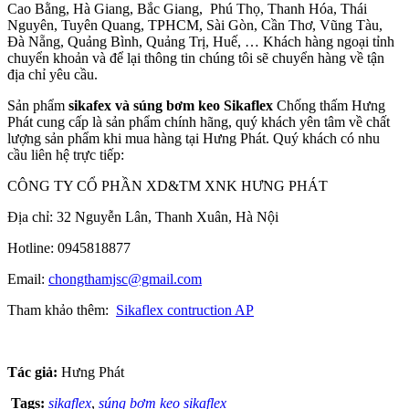
Cao Bằng, Hà Giang, Bắc Giang, Phú Thọ, Thanh Hóa, Thái
Nguyên, Tuyên Quang, TPHCM, Sài Gòn, Cần Thơ, Vũng Tàu,
Đà Nẵng, Quảng Bình, Quảng Trị, Huế, … Khách hàng ngoại tỉnh
chuyển khoản và để lại thông tin chúng tôi sẽ chuyển hàng về tận
địa chỉ yêu cầu.
Sản phẩm
sikafex và súng bơm keo Sikaflex
Chống thấm Hưng
Phát cung cấp là sản phẩm chính hãng, quý khách yên tâm về chất
lượng sản phẩm khi mua hàng tại Hưng Phát. Quý khách có nhu
cầu liên hệ trực tiếp:
CÔNG TY CỔ PHẦN XD&TM XNK HƯNG PHÁT
Địa chỉ: 32 Nguyễn Lân, Thanh Xuân, Hà Nội
Hotline: 0945818877
Email:
chongthamjsc@gmail.com
Tham khảo thêm:
Sikaflex contruction AP
Tác giả:
Hưng Phát
Tags:
sikaflex
,
súng bơm keo sikaflex