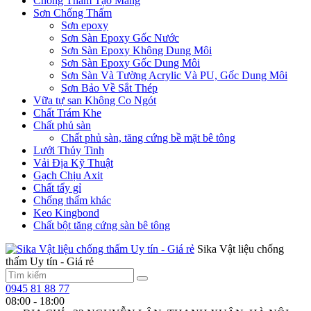
Chống Thấm Tạo Màng
Sơn Chống Thấm
Sơn epoxy
Sơn Sàn Epoxy Gốc Nước
Sơn Sàn Epoxy Không Dung Môi
Sơn Sàn Epoxy Gốc Dung Môi
Sơn Sàn Và Tường Acrylic Và PU, Gốc Dung Môi
Sơn Bảo Về Sắt Thép
Vữa tự san Không Co Ngót
Chất Trám Khe
Chất phủ sàn
Chất phủ sàn, tăng cứng bề mặt bê tông
Lưới Thủy Tinh
Vải Địa Kỹ Thuật
Gạch Chịu Axit
Chất tẩy gỉ
Chống thấm khác
Keo Kingbond
Chất bột tăng cứng sàn bê tông
Sika Vật liệu chống
thấm Uy tín - Giá rẻ
0945 81 88 77
08:00 - 18:00