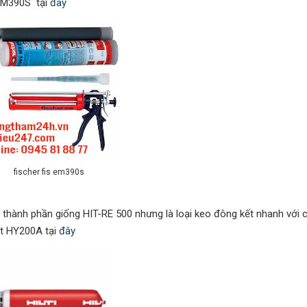
 EM390S tại
đây
fischer fis em390s
2 thành phần giống HIT-RE 500 nhưng là loại keo đông kết nhanh với 
hit HY200A tại
đây