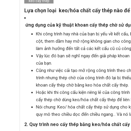
keo cay thep
Lựa chọn loại keo/hóa chất cấy thép nào để 
ứng dụng của kỹ thuật khoan cấy thép chờ sử d
Khi công trình hay nhà của bạn bị yếu về kết cấu
cột, them dầm hay mở rộng không gian cho công t
làm ảnh hưởng đến tất cả các kết cấu cũ củ công 
Vậy lúc đó bạn sẽ nghĩ ngay đến giải pháp khoan
của bạn.
Cũng như việc cải tạo mở rộng công trình theo c
trình nhưng thép chờ của công trình đó lại bị thiế
khoan cấy thép chờ bằng keo hóa chất cấy thép.
Hoặc khi thi công cấu kiện riêng lẻ của công trìn
cấy thép chờ dùng keo/hóa chất cấy thép để liên k
Nói chung: Keo/ hóa chất cấy thép sử dụng cho kỹ
quy mô theo chiều dọc đến chiều ngang… Và nó là
2. Quy trình neo cấy thép bằng keo/hóa chất cấy