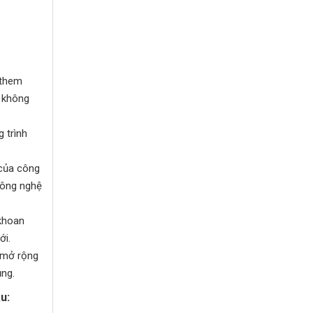
 them
h không
 trình
 của công
 công nghệ
 khoan
ới.
ừ mở rộng
ụng.
u: