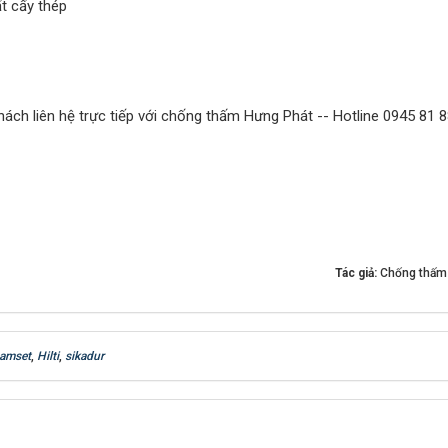
t cấy thép
hách liên hệ trực tiếp với chống thấm Hưng Phát -- Hotline 0945 81 
Tác giả:
Chống thấm
amset
,
Hilti
,
sikadur