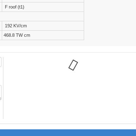
F roof (t1)
192 KV/cm
468.8 TW cm