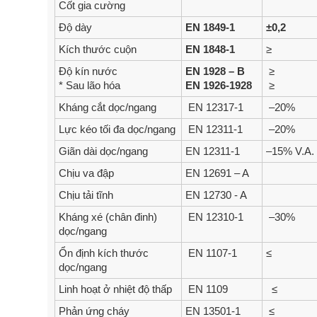
Cốt gia cường
Độ dày
EN 1849-1
±0,2
Kích thước cuộn
EN 1848-1
≥
Độ kín nước
EN 1928 – B
≥
* Sau lão hóa
EN 1926-1928
≥
Kháng cắt dọc/ngang
EN 12317-1
–20%
Lực kéo tối đa dọc/ngang
EN 12311-1
–20%
Giãn dài dọc/ngang
EN 12311-1
–15% V.A.
Chịu va đập
EN 12691 – A
Chịu tải tĩnh
EN 12730 - A
Kháng xé (chân đinh)
EN 12310-1
–30%
dọc/ngang
Ổn định kích thước
EN 1107-1
≤
dọc/ngang
Linh hoạt ở nhiệt độ thấp
EN 1109
≤
Phản ứng cháy
EN 13501-1
≤