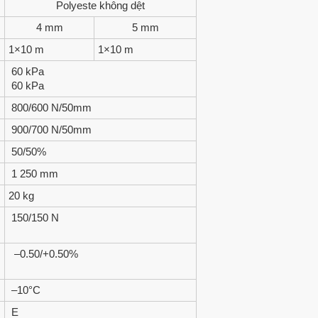
Polyeste không dệt
4 mm
5 mm
1×10 m
1×10 m
60 kPa
60 kPa
800/600 N/50mm
900/700 N/50mm
50/50%
1 250 mm
20 kg
150/150 N
–0.50/+0.50%
–10°C
E