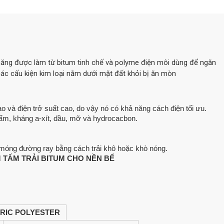
ăng được làm từ bitum tinh chế và polyme điện môi dùng để ngăn
ác cấu kiện kim loại nằm dưới mặt đất khỏi bị ăn mòn
o và điện trở suất cao, do vậy nó có khả năng cách điện tối ưu.
 kháng a-xít, dầu, mỡ và hydrocacbon.
g đường ray bằng cách trải khô hoặc khò nóng.
 TẤM TRẢI BITUM CHO NỀN BỂ
RIC POLYESTER